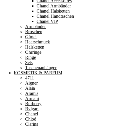
Chanel Accessoires
Chanel Armbänder
Chanel Halsketten
Chanel Handtaschen
Chanel VIP
Armbänder
Broschen
Gürtel
Haarschmuck
Halsketten
Ohrringe
Ringe
Sets
Taschenanhänger
KOSMETIK & PARFUM
4711
Aigner
Alaia
Aramis
Armani
Burberry
Bvlgari
Chanel
Chloé
Clarins