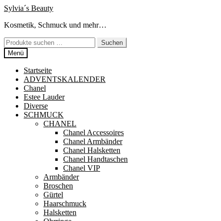
Zur
Zum
Sylvia´s Beauty
Navigation
Inhalt
Kosmetik, Schmuck und mehr…
springen
springen
Suchen
Suchen
nach:
Menü
Startseite
ADVENTSKALENDER
Chanel
Estee Lauder
Diverse
SCHMUCK
CHANEL
Chanel Accessoires
Chanel Armbänder
Chanel Halsketten
Chanel Handtaschen
Chanel VIP
Armbänder
Broschen
Gürtel
Haarschmuck
Halsketten