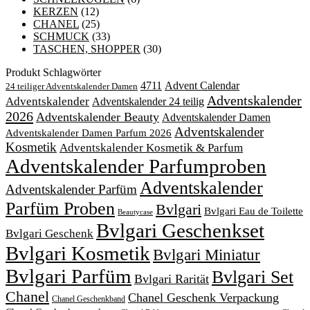
KERZEN
(12)
CHANEL
(25)
SCHMUCK
(33)
TASCHEN, SHOPPER
(30)
Produkt Schlagwörter
4711
Advent Calendar
24 teiliger Adventskalender Damen
Adventskalender
Adventskalender
Adventskalender 24 teilig
2026
Adventskalender Beauty
Adventskalender Damen
Adventskalender
Adventskalender Damen Parfum 2026
Kosmetik
Adventskalender Kosmetik & Parfum
Adventskalender Parfumproben
Adventskalender
Adventskalender Parfüm
Parfüm Proben
Bvlgari
Bvlgari Eau de Toilette
Beautycase
Bvlgari Geschenkset
Bvlgari Geschenk
Bvlgari Kosmetik
Bvlgari Miniatur
Bvlgari Parfüm
Bvlgari Set
Bvlgari Rarität
Chanel
Chanel Geschenk Verpackung
Chanel Geschenkband