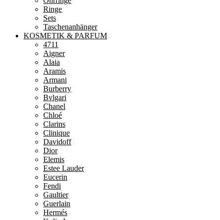
Ohrringe
Ringe
Sets
Taschenanhänger
KOSMETIK & PARFUM
4711
Aigner
Alaia
Aramis
Armani
Burberry
Bvlgari
Chanel
Chloé
Clarins
Clinique
Davidoff
Dior
Elemis
Estee Lauder
Eucerin
Fendi
Gaultier
Guerlain
Hermés