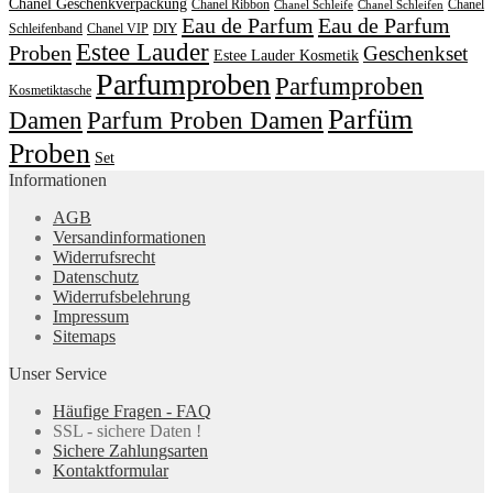
Chanel Geschenkverpackung
Chanel Ribbon
Chanel
Chanel Schleife
Chanel Schleifen
Eau de Parfum
Eau de Parfum
DIY
Schleifenband
Chanel VIP
Estee Lauder
Proben
Geschenkset
Estee Lauder Kosmetik
Parfumproben
Parfumproben
Kosmetiktasche
Parfüm
Damen
Parfum Proben Damen
Proben
Set
Informationen
AGB
Versandinformationen
Widerrufsrecht
Datenschutz
Widerrufsbelehrung
Impressum
Sitemaps
Unser Service
Häufige Fragen - FAQ
SSL - sichere Daten !
Sichere Zahlungsarten
Kontaktformular