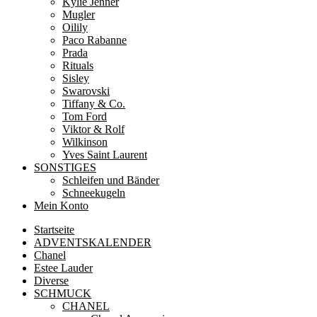
Kylie Jenner
Mugler
Oilily
Paco Rabanne
Prada
Rituals
Sisley
Swarovski
Tiffany & Co.
Tom Ford
Viktor & Rolf
Wilkinson
Yves Saint Laurent
SONSTIGES
Schleifen und Bänder
Schneekugeln
Mein Konto
Startseite
ADVENTSKALENDER
Chanel
Estee Lauder
Diverse
SCHMUCK
CHANEL