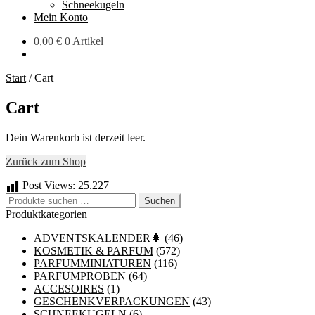
Schneekugeln
Mein Konto
0,00
€
0 Artikel
Start
/
Cart
Cart
Dein Warenkorb ist derzeit leer.
Zurück zum Shop
Post Views:
25.227
Suchen
Suchen
nach:
Produktkategorien
ADVENTSKALENDER🌲
(46)
KOSMETIK & PARFUM
(572)
PARFUMMINIATUREN
(116)
PARFUMPROBEN
(64)
ACCESOIRES
(1)
GESCHENKVERPACKUNGEN
(43)
SCHNEEKUGELN
(6)