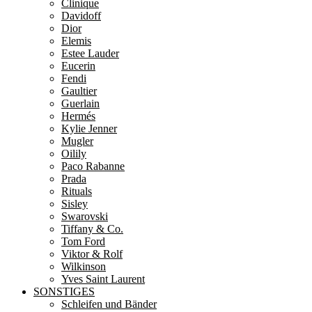
Clinique
Davidoff
Dior
Elemis
Estee Lauder
Eucerin
Fendi
Gaultier
Guerlain
Hermés
Kylie Jenner
Mugler
Oilily
Paco Rabanne
Prada
Rituals
Sisley
Swarovski
Tiffany & Co.
Tom Ford
Viktor & Rolf
Wilkinson
Yves Saint Laurent
SONSTIGES
Schleifen und Bänder