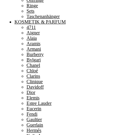
Ohrringe
Ringe
Sets
Taschenanhänger
KOSMETIK & PARFUM
4711
Aigner
Alaia
Aramis
Armani
Burberry
Bvlgari
Chanel
Chloé
Clarins
Clinique
Davidoff
Dior
Elemis
Estee Lauder
Eucerin
Fendi
Gaultier
Guerlain
Hermés