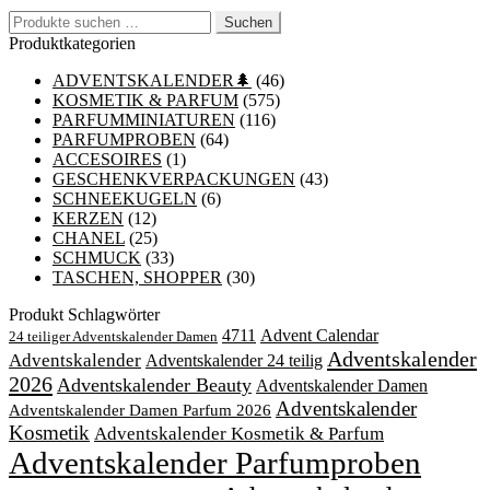
Suchen
Suchen
nach:
Produktkategorien
ADVENTSKALENDER🌲
(46)
KOSMETIK & PARFUM
(575)
PARFUMMINIATUREN
(116)
PARFUMPROBEN
(64)
ACCESOIRES
(1)
GESCHENKVERPACKUNGEN
(43)
SCHNEEKUGELN
(6)
KERZEN
(12)
CHANEL
(25)
SCHMUCK
(33)
TASCHEN, SHOPPER
(30)
Produkt Schlagwörter
4711
Advent Calendar
24 teiliger Adventskalender Damen
Adventskalender
Adventskalender
Adventskalender 24 teilig
2026
Adventskalender Beauty
Adventskalender Damen
Adventskalender
Adventskalender Damen Parfum 2026
Kosmetik
Adventskalender Kosmetik & Parfum
Adventskalender Parfumproben