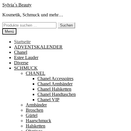
Zur
Zum
Sylvia´s Beauty
Navigation
Inhalt
Kosmetik, Schmuck und mehr…
springen
springen
Suchen
Suchen
nach:
Menü
Startseite
ADVENTSKALENDER
Chanel
Estee Lauder
Diverse
SCHMUCK
CHANEL
Chanel Accessoires
Chanel Armbänder
Chanel Halsketten
Chanel Handtaschen
Chanel VIP
Armbänder
Broschen
Gürtel
Haarschmuck
Halsketten