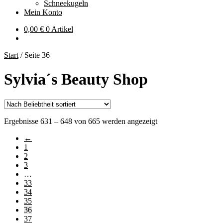
Schneekugeln
Mein Konto
0,00
€
0 Artikel
Start
/
Seite 36
Sylvia´s Beauty Shop
Nach
Ergebnisse 631 – 648 von 665 werden angezeigt
Beliebtheit
←
sortiert
1
2
3
…
33
34
35
36
37