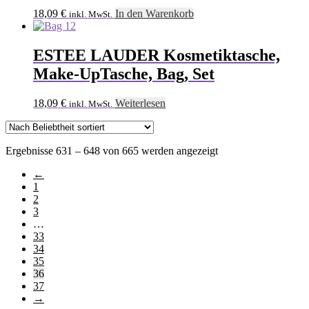
18,09
€
In den Warenkorb
inkl. MwSt.
ESTEE LAUDER Kosmetiktasche,
Make-UpTasche, Bag, Set
18,09
€
Weiterlesen
inkl. MwSt.
Nach
Ergebnisse 631 – 648 von 665 werden angezeigt
Beliebtheit
←
sortiert
1
2
3
…
33
34
35
36
37
→