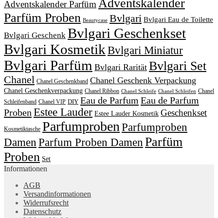
Adventskalender
Adventskalender Parfüm
Parfüm Proben
Bvlgari
Bvlgari Eau de Toilette
Beautycase
Bvlgari Geschenkset
Bvlgari Geschenk
Bvlgari Kosmetik
Bvlgari Miniatur
Bvlgari Parfüm
Bvlgari Set
Bvlgari Rarität
Chanel
Chanel Geschenk Verpackung
Chanel Geschenkband
Chanel Geschenkverpackung
Chanel Ribbon
Chanel
Chanel Schleife
Chanel Schleifen
Eau de Parfum
Eau de Parfum
DIY
Schleifenband
Chanel VIP
Estee Lauder
Proben
Geschenkset
Estee Lauder Kosmetik
Parfumproben
Parfumproben
Kosmetiktasche
Parfüm
Damen
Parfum Proben Damen
Proben
Set
Informationen
AGB
Versandinformationen
Widerrufsrecht
Datenschutz