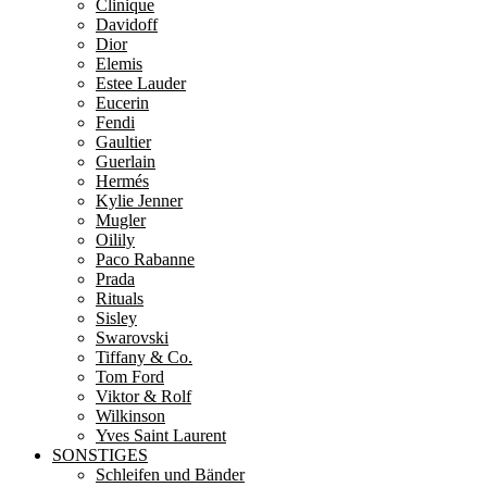
Clinique
Davidoff
Dior
Elemis
Estee Lauder
Eucerin
Fendi
Gaultier
Guerlain
Hermés
Kylie Jenner
Mugler
Oilily
Paco Rabanne
Prada
Rituals
Sisley
Swarovski
Tiffany & Co.
Tom Ford
Viktor & Rolf
Wilkinson
Yves Saint Laurent
SONSTIGES
Schleifen und Bänder