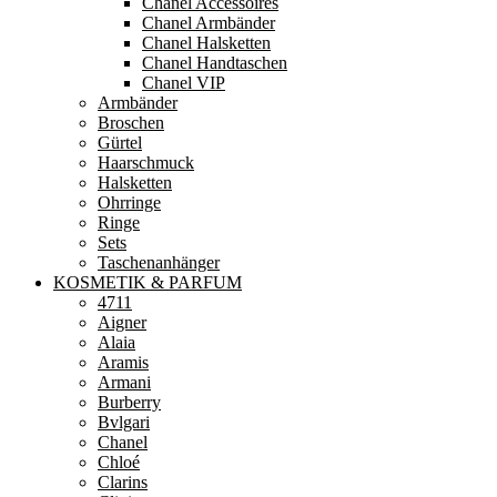
Chanel Accessoires
Chanel Armbänder
Chanel Halsketten
Chanel Handtaschen
Chanel VIP
Armbänder
Broschen
Gürtel
Haarschmuck
Halsketten
Ohrringe
Ringe
Sets
Taschenanhänger
KOSMETIK & PARFUM
4711
Aigner
Alaia
Aramis
Armani
Burberry
Bvlgari
Chanel
Chloé
Clarins