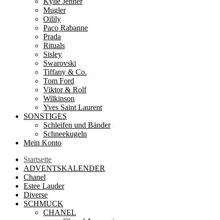
Kylie Jenner
Mugler
Oilily
Paco Rabanne
Prada
Rituals
Sisley
Swarovski
Tiffany & Co.
Tom Ford
Viktor & Rolf
Wilkinson
Yves Saint Laurent
SONSTIGES
Schleifen und Bänder
Schneekugeln
Mein Konto
Startseite
ADVENTSKALENDER
Chanel
Estee Lauder
Diverse
SCHMUCK
CHANEL