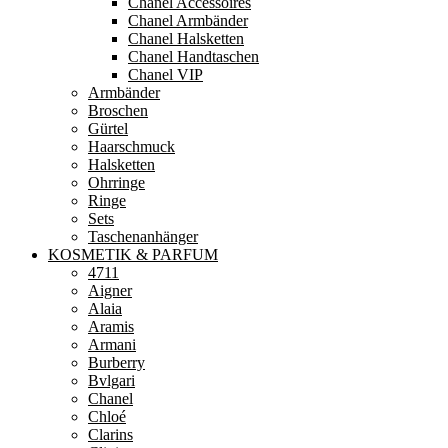
Chanel Accessoires
Chanel Armbänder
Chanel Halsketten
Chanel Handtaschen
Chanel VIP
Armbänder
Broschen
Gürtel
Haarschmuck
Halsketten
Ohrringe
Ringe
Sets
Taschenanhänger
KOSMETIK & PARFUM
4711
Aigner
Alaia
Aramis
Armani
Burberry
Bvlgari
Chanel
Chloé
Clarins