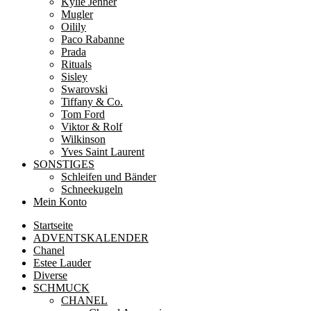
Kylie Jenner
Mugler
Oilily
Paco Rabanne
Prada
Rituals
Sisley
Swarovski
Tiffany & Co.
Tom Ford
Viktor & Rolf
Wilkinson
Yves Saint Laurent
SONSTIGES
Schleifen und Bänder
Schneekugeln
Mein Konto
Startseite
ADVENTSKALENDER
Chanel
Estee Lauder
Diverse
SCHMUCK
CHANEL