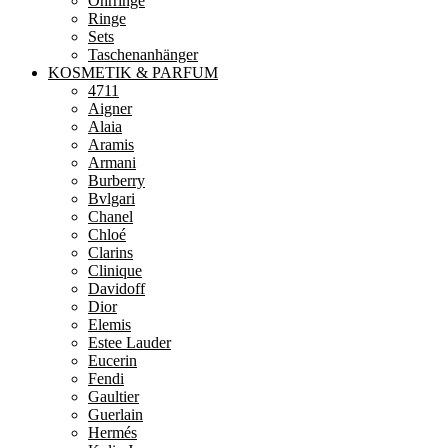
Ohrringe
Ringe
Sets
Taschenanhänger
KOSMETIK & PARFUM
4711
Aigner
Alaia
Aramis
Armani
Burberry
Bvlgari
Chanel
Chloé
Clarins
Clinique
Davidoff
Dior
Elemis
Estee Lauder
Eucerin
Fendi
Gaultier
Guerlain
Hermés