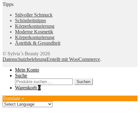
Tipps
Stilvoller Schmuck
Schönheitstipps
Körperkonturierung
Moderne Kosmetik
Körperkonturierung
Ästethik & Gesundheit
© Sylvia´s Beauty 2026
Datenschutzbelehrung
Erstellt mit WooCommerce
.
Mein Konto
Suche
Suchen
Suchen
nach:
Warenkorb
0
Translate »