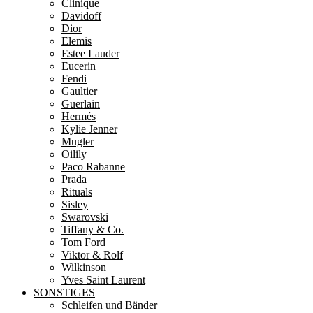
Clinique
Davidoff
Dior
Elemis
Estee Lauder
Eucerin
Fendi
Gaultier
Guerlain
Hermés
Kylie Jenner
Mugler
Oilily
Paco Rabanne
Prada
Rituals
Sisley
Swarovski
Tiffany & Co.
Tom Ford
Viktor & Rolf
Wilkinson
Yves Saint Laurent
SONSTIGES
Schleifen und Bänder