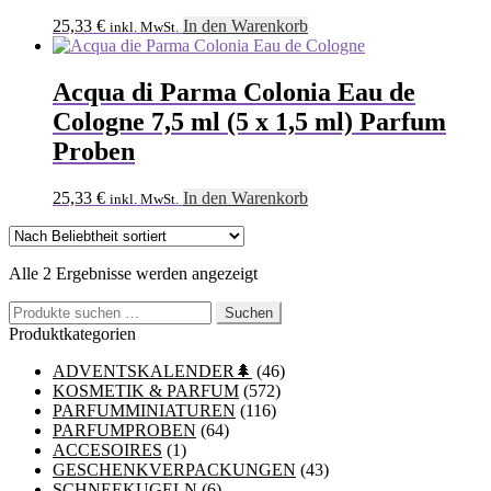
25,33
€
In den Warenkorb
inkl. MwSt.
Acqua di Parma Colonia Eau de
Cologne 7,5 ml (5 x 1,5 ml) Parfum
Proben
25,33
€
In den Warenkorb
inkl. MwSt.
Nach
Alle 2 Ergebnisse werden angezeigt
Beliebtheit
Suchen
sortiert
Suchen
nach:
Produktkategorien
ADVENTSKALENDER🌲
(46)
KOSMETIK & PARFUM
(572)
PARFUMMINIATUREN
(116)
PARFUMPROBEN
(64)
ACCESOIRES
(1)
GESCHENKVERPACKUNGEN
(43)
SCHNEEKUGELN
(6)