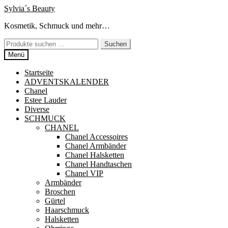
Zur
Zum
Sylvia´s Beauty
Navigation
Inhalt
Kosmetik, Schmuck und mehr…
springen
springen
Suchen
Suchen
nach:
Menü
Startseite
ADVENTSKALENDER
Chanel
Estee Lauder
Diverse
SCHMUCK
CHANEL
Chanel Accessoires
Chanel Armbänder
Chanel Halsketten
Chanel Handtaschen
Chanel VIP
Armbänder
Broschen
Gürtel
Haarschmuck
Halsketten