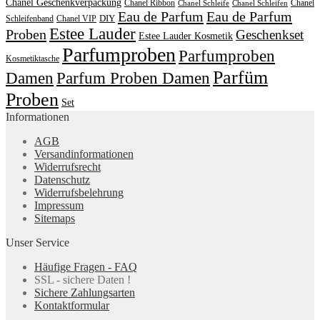
Chanel Geschenkverpackung
Chanel Ribbon
Chanel
Chanel Schleife
Chanel Schleifen
Eau de Parfum
Eau de Parfum
DIY
Schleifenband
Chanel VIP
Estee Lauder
Proben
Geschenkset
Estee Lauder Kosmetik
Parfumproben
Parfumproben
Kosmetiktasche
Parfüm
Damen
Parfum Proben Damen
Proben
Set
Informationen
AGB
Versandinformationen
Widerrufsrecht
Datenschutz
Widerrufsbelehrung
Impressum
Sitemaps
Unser Service
Häufige Fragen - FAQ
SSL - sichere Daten !
Sichere Zahlungsarten
Kontaktformular