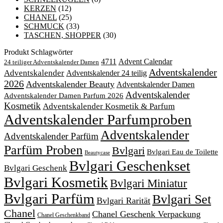
KERZEN
(12)
CHANEL
(25)
SCHMUCK
(33)
TASCHEN, SHOPPER
(30)
Produkt Schlagwörter
4711
Advent Calendar
24 teiliger Adventskalender Damen
Adventskalender
Adventskalender
Adventskalender 24 teilig
2026
Adventskalender Beauty
Adventskalender Damen
Adventskalender
Adventskalender Damen Parfum 2026
Kosmetik
Adventskalender Kosmetik & Parfum
Adventskalender Parfumproben
Adventskalender
Adventskalender Parfüm
Parfüm Proben
Bvlgari
Bvlgari Eau de Toilette
Beautycase
Bvlgari Geschenkset
Bvlgari Geschenk
Bvlgari Kosmetik
Bvlgari Miniatur
Bvlgari Parfüm
Bvlgari Set
Bvlgari Rarität
Chanel
Chanel Geschenk Verpackung
Chanel Geschenkband