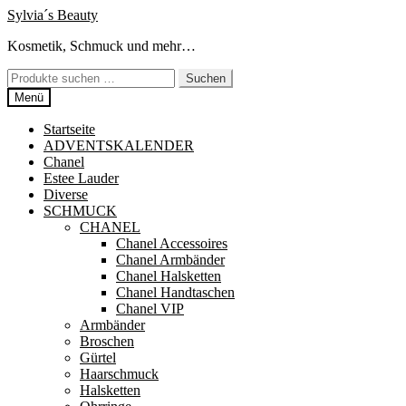
Zur
Zum
Sylvia´s Beauty
Navigation
Inhalt
Kosmetik, Schmuck und mehr…
springen
springen
Suchen
Suchen
nach:
Menü
Startseite
ADVENTSKALENDER
Chanel
Estee Lauder
Diverse
SCHMUCK
CHANEL
Chanel Accessoires
Chanel Armbänder
Chanel Halsketten
Chanel Handtaschen
Chanel VIP
Armbänder
Broschen
Gürtel
Haarschmuck
Halsketten