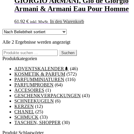
GIORGIO ARMANI, Gio de Giorgio
Armani & Armani Eau Pour Homme
61,92
€
In den Warenkorb
inkl. MwSt.
Nach
Alle 2 Ergebnisse werden angezeigt
Beliebtheit
Suchen
sortiert
Suchen
nach:
Produktkategorien
ADVENTSKALENDER🌲
(46)
KOSMETIK & PARFUM
(572)
PARFUMMINIATUREN
(116)
PARFUMPROBEN
(64)
ACCESOIRES
(1)
GESCHENKVERPACKUNGEN
(43)
SCHNEEKUGELN
(6)
KERZEN
(12)
CHANEL
(25)
SCHMUCK
(33)
TASCHEN, SHOPPER
(30)
Produkt Schlagwörter