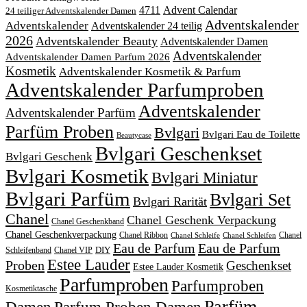
4711
Advent Calendar
24 teiliger Adventskalender Damen
Adventskalender
Adventskalender
Adventskalender 24 teilig
2026
Adventskalender Beauty
Adventskalender Damen
Adventskalender
Adventskalender Damen Parfum 2026
Kosmetik
Adventskalender Kosmetik & Parfum
Adventskalender Parfumproben
Adventskalender
Adventskalender Parfüm
Parfüm Proben
Bvlgari
Bvlgari Eau de Toilette
Beautycase
Bvlgari Geschenkset
Bvlgari Geschenk
Bvlgari Kosmetik
Bvlgari Miniatur
Bvlgari Parfüm
Bvlgari Set
Bvlgari Rarität
Chanel
Chanel Geschenk Verpackung
Chanel Geschenkband
Chanel Geschenkverpackung
Chanel Ribbon
Chanel
Chanel Schleife
Chanel Schleifen
Eau de Parfum
Eau de Parfum
DIY
Schleifenband
Chanel VIP
Estee Lauder
Proben
Geschenkset
Estee Lauder Kosmetik
Parfumproben
Parfumproben
Kosmetiktasche
Parfüm
Damen