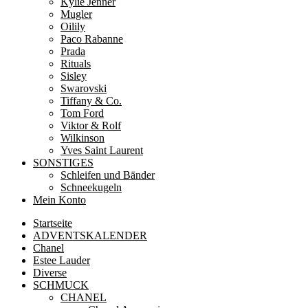
Kylie Jenner
Mugler
Oilily
Paco Rabanne
Prada
Rituals
Sisley
Swarovski
Tiffany & Co.
Tom Ford
Viktor & Rolf
Wilkinson
Yves Saint Laurent
SONSTIGES
Schleifen und Bänder
Schneekugeln
Mein Konto
Startseite
ADVENTSKALENDER
Chanel
Estee Lauder
Diverse
SCHMUCK
CHANEL