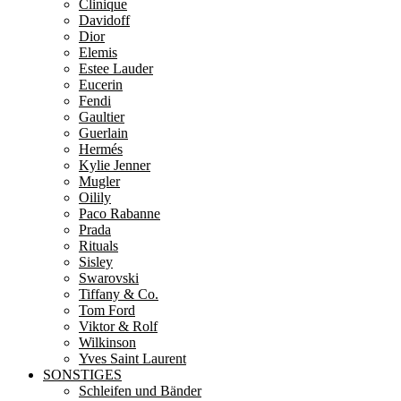
Clinique
Davidoff
Dior
Elemis
Estee Lauder
Eucerin
Fendi
Gaultier
Guerlain
Hermés
Kylie Jenner
Mugler
Oilily
Paco Rabanne
Prada
Rituals
Sisley
Swarovski
Tiffany & Co.
Tom Ford
Viktor & Rolf
Wilkinson
Yves Saint Laurent
SONSTIGES
Schleifen und Bänder