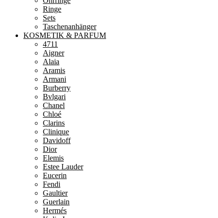
Ohrringe
Ringe
Sets
Taschenanhänger
KOSMETIK & PARFUM
4711
Aigner
Alaia
Aramis
Armani
Burberry
Bvlgari
Chanel
Chloé
Clarins
Clinique
Davidoff
Dior
Elemis
Estee Lauder
Eucerin
Fendi
Gaultier
Guerlain
Hermés