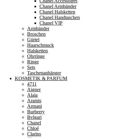
Chanel Accessoires
Chanel Armbänder
Chanel Halsketten
Chanel Handtaschen
Chanel VIP
Armbänder
Broschen
Gürtel
Haarschmuck
Halsketten
Ohrringe
Ringe
Sets
Taschenanhänger
KOSMETIK & PARFUM
4711
Aigner
Alaia
Aramis
Armani
Burberry
Bvlgari
Chanel
Chloé
Clarins