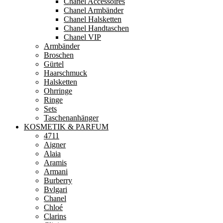
Chanel Accessoires
Chanel Armbänder
Chanel Halsketten
Chanel Handtaschen
Chanel VIP
Armbänder
Broschen
Gürtel
Haarschmuck
Halsketten
Ohrringe
Ringe
Sets
Taschenanhänger
KOSMETIK & PARFUM
4711
Aigner
Alaia
Aramis
Armani
Burberry
Bvlgari
Chanel
Chloé
Clarins