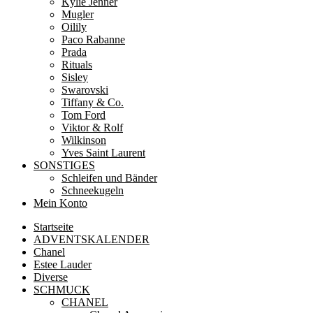
Kylie Jenner
Mugler
Oilily
Paco Rabanne
Prada
Rituals
Sisley
Swarovski
Tiffany & Co.
Tom Ford
Viktor & Rolf
Wilkinson
Yves Saint Laurent
SONSTIGES
Schleifen und Bänder
Schneekugeln
Mein Konto
Startseite
ADVENTSKALENDER
Chanel
Estee Lauder
Diverse
SCHMUCK
CHANEL