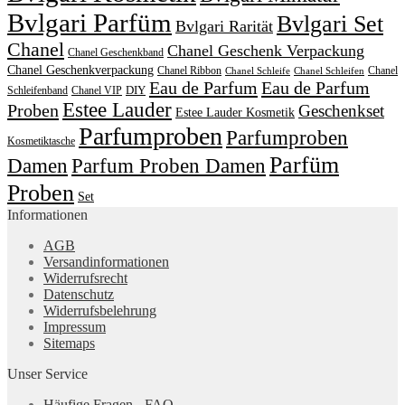
Bvlgari Parfüm
Bvlgari Set
Bvlgari Rarität
Chanel
Chanel Geschenk Verpackung
Chanel Geschenkband
Chanel Geschenkverpackung
Chanel Ribbon
Chanel
Chanel Schleife
Chanel Schleifen
Eau de Parfum
Eau de Parfum
DIY
Schleifenband
Chanel VIP
Estee Lauder
Proben
Geschenkset
Estee Lauder Kosmetik
Parfumproben
Parfumproben
Kosmetiktasche
Parfüm
Damen
Parfum Proben Damen
Proben
Set
Informationen
AGB
Versandinformationen
Widerrufsrecht
Datenschutz
Widerrufsbelehrung
Impressum
Sitemaps
Unser Service
Häufige Fragen - FAQ