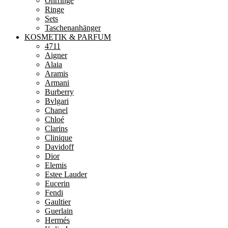
Ohrringe
Ringe
Sets
Taschenanhänger
KOSMETIK & PARFUM
4711
Aigner
Alaia
Aramis
Armani
Burberry
Bvlgari
Chanel
Chloé
Clarins
Clinique
Davidoff
Dior
Elemis
Estee Lauder
Eucerin
Fendi
Gaultier
Guerlain
Hermés