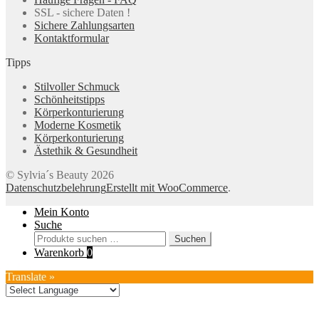
SSL - sichere Daten !
Sichere Zahlungsarten
Kontaktformular
Tipps
Stilvoller Schmuck
Schönheitstipps
Körperkonturierung
Moderne Kosmetik
Körperkonturierung
Ästethik & Gesundheit
© Sylvia´s Beauty 2026
Datenschutzbelehrung
Erstellt mit WooCommerce
.
Mein Konto
Suche
Suchen
Suchen
nach:
Warenkorb
0
Translate »