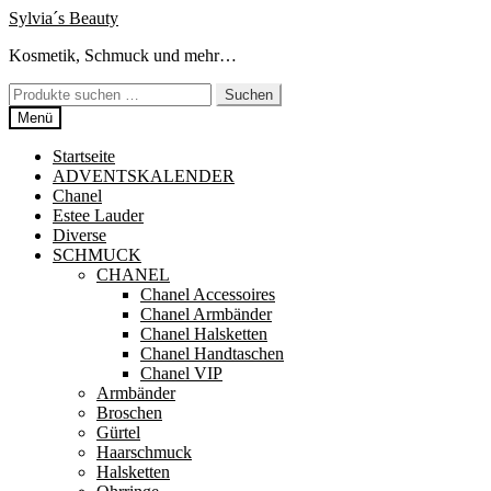
Zur
Zum
Sylvia´s Beauty
Navigation
Inhalt
Kosmetik, Schmuck und mehr…
springen
springen
Suchen
Suchen
nach:
Menü
Startseite
ADVENTSKALENDER
Chanel
Estee Lauder
Diverse
SCHMUCK
CHANEL
Chanel Accessoires
Chanel Armbänder
Chanel Halsketten
Chanel Handtaschen
Chanel VIP
Armbänder
Broschen
Gürtel
Haarschmuck
Halsketten