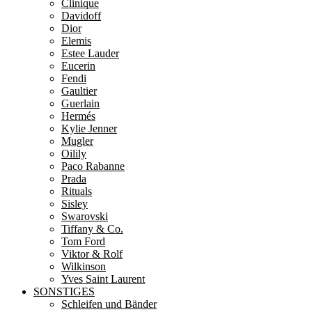
Clinique
Davidoff
Dior
Elemis
Estee Lauder
Eucerin
Fendi
Gaultier
Guerlain
Hermés
Kylie Jenner
Mugler
Oilily
Paco Rabanne
Prada
Rituals
Sisley
Swarovski
Tiffany & Co.
Tom Ford
Viktor & Rolf
Wilkinson
Yves Saint Laurent
SONSTIGES
Schleifen und Bänder