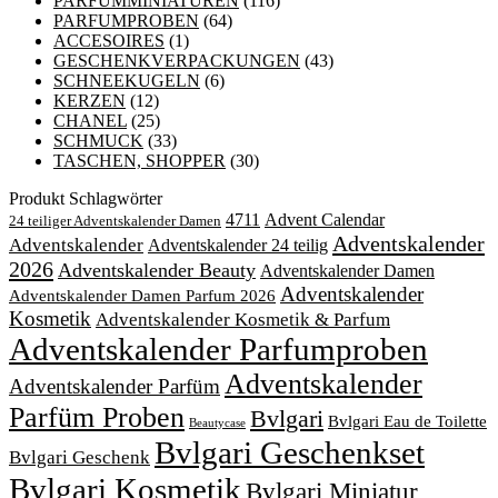
PARFUMMINIATUREN
(116)
PARFUMPROBEN
(64)
ACCESOIRES
(1)
GESCHENKVERPACKUNGEN
(43)
SCHNEEKUGELN
(6)
KERZEN
(12)
CHANEL
(25)
SCHMUCK
(33)
TASCHEN, SHOPPER
(30)
Produkt Schlagwörter
4711
Advent Calendar
24 teiliger Adventskalender Damen
Adventskalender
Adventskalender
Adventskalender 24 teilig
2026
Adventskalender Beauty
Adventskalender Damen
Adventskalender
Adventskalender Damen Parfum 2026
Kosmetik
Adventskalender Kosmetik & Parfum
Adventskalender Parfumproben
Adventskalender
Adventskalender Parfüm
Parfüm Proben
Bvlgari
Bvlgari Eau de Toilette
Beautycase
Bvlgari Geschenkset
Bvlgari Geschenk
Bvlgari Kosmetik
Bvlgari Miniatur