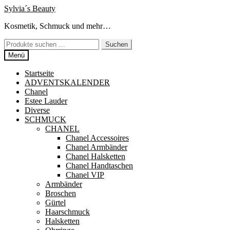
Zur
Zum
Sylvia´s Beauty
Navigation
Inhalt
Kosmetik, Schmuck und mehr…
springen
springen
Suchen
Suchen
nach:
Menü
Startseite
ADVENTSKALENDER
Chanel
Estee Lauder
Diverse
SCHMUCK
CHANEL
Chanel Accessoires
Chanel Armbänder
Chanel Halsketten
Chanel Handtaschen
Chanel VIP
Armbänder
Broschen
Gürtel
Haarschmuck
Halsketten