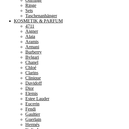
Ohrringe
Ringe
Sets
Taschenanhänger
KOSMETIK & PARFUM
4711
Aigner
Alaia
Aramis
Armani
Burberry
Bvlgari
Chanel
Chloé
Clarins
Clinique
Davidoff
Dior
Elemis
Estee Lauder
Eucerin
Fendi
Gaultier
Guerlain
Hermés