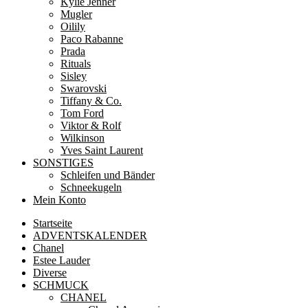
Kylie Jenner
Mugler
Oilily
Paco Rabanne
Prada
Rituals
Sisley
Swarovski
Tiffany & Co.
Tom Ford
Viktor & Rolf
Wilkinson
Yves Saint Laurent
SONSTIGES
Schleifen und Bänder
Schneekugeln
Mein Konto
Startseite
ADVENTSKALENDER
Chanel
Estee Lauder
Diverse
SCHMUCK
CHANEL