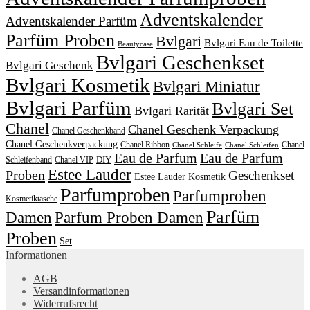
Adventskalender
Adventskalender Parfüm
Parfüm Proben
Bvlgari
Bvlgari Eau de Toilette
Beautycase
Bvlgari Geschenkset
Bvlgari Geschenk
Bvlgari Kosmetik
Bvlgari Miniatur
Bvlgari Parfüm
Bvlgari Set
Bvlgari Rarität
Chanel
Chanel Geschenk Verpackung
Chanel Geschenkband
Chanel Geschenkverpackung
Chanel Ribbon
Chanel
Chanel Schleife
Chanel Schleifen
Eau de Parfum
Eau de Parfum
DIY
Schleifenband
Chanel VIP
Estee Lauder
Proben
Geschenkset
Estee Lauder Kosmetik
Parfumproben
Parfumproben
Kosmetiktasche
Parfüm
Damen
Parfum Proben Damen
Proben
Set
Informationen
AGB
Versandinformationen
Widerrufsrecht