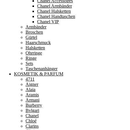
Chanel Accessoires
Chanel Armbänder
Chanel Halsketten
Chanel Handtaschen
Chanel VIP
Armbänder
Broschen
Gürtel
Haarschmuck
Halsketten
Ohrringe
Ringe
Sets
Taschenanhänger
KOSMETIK & PARFUM
4711
Aigner
Alaia
Aramis
Armani
Burberry
Bvlgari
Chanel
Chloé
Clarins