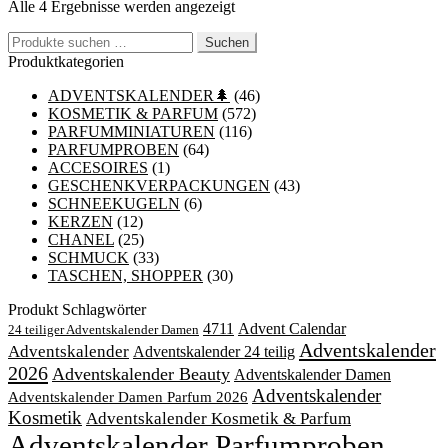
Nach
Alle 4 Ergebnisse werden angezeigt
Beliebtheit
Suchen
sortiert
Suchen
nach:
Produktkategorien
ADVENTSKALENDER🌲
(46)
KOSMETIK & PARFUM
(572)
PARFUMMINIATUREN
(116)
PARFUMPROBEN
(64)
ACCESOIRES
(1)
GESCHENKVERPACKUNGEN
(43)
SCHNEEKUGELN
(6)
KERZEN
(12)
CHANEL
(25)
SCHMUCK
(33)
TASCHEN, SHOPPER
(30)
Produkt Schlagwörter
4711
Advent Calendar
24 teiliger Adventskalender Damen
Adventskalender
Adventskalender
Adventskalender 24 teilig
2026
Adventskalender Beauty
Adventskalender Damen
Adventskalender
Adventskalender Damen Parfum 2026
Kosmetik
Adventskalender Kosmetik & Parfum
Adventskalender Parfumproben