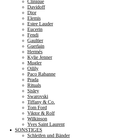
Clinique
Davidoff
Dior
Elemis
Estee Lauder
Eucerin
Fendi
Gaultier
Guerlain
Hermés
Kylie Jenner
Mugler
Oilily
Paco Rabanne
Prada
Rituals
Sisley
Swarovski
Tiffany & Co.
Tom Ford
Viktor & Rolf
Wilkinson
Yves Saint Laurent
SONSTIGES
Schleifen und Bänder