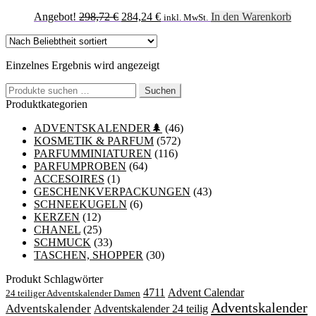
Ursprünglicher
Aktueller
Angebot!
298,72
€
284,24
€
In den Warenkorb
inkl. MwSt.
Preis
Preis
war:
ist:
298,72 €
284,24 €.
Einzelnes Ergebnis wird angezeigt
Suchen
Suchen
nach:
Produktkategorien
ADVENTSKALENDER🌲
(46)
KOSMETIK & PARFUM
(572)
PARFUMMINIATUREN
(116)
PARFUMPROBEN
(64)
ACCESOIRES
(1)
GESCHENKVERPACKUNGEN
(43)
SCHNEEKUGELN
(6)
KERZEN
(12)
CHANEL
(25)
SCHMUCK
(33)
TASCHEN, SHOPPER
(30)
Produkt Schlagwörter
4711
Advent Calendar
24 teiliger Adventskalender Damen
Adventskalender
Adventskalender
Adventskalender 24 teilig