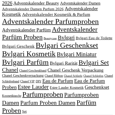
2026
Adventskalender Beauty
Adventskalender Damen
Adventskalender
Adventskalender Damen Parfum 2026
Kosmetik
Adventskalender Kosmetik & Parfum
Adventskalender Parfumproben
Adventskalender
Adventskalender Parfüm
Parfüm Proben
Bvlgari
Bvlgari Eau de Toilette
Beautycase
Bvlgari Geschenkset
Bvlgari Geschenk
Bvlgari Kosmetik
Bvlgari Miniatur
Bvlgari Parfüm
Bvlgari Set
Bvlgari Rarität
Chanel
Chanel Geschenk Verpackung
Chanel Geschenkband
Chanel Geschenkverpackung
Chanel Ribbon
Chanel
Chanel Schleife
Chanel Schleifen
Eau de Parfum
Eau de Parfum
DIY
Schleifenband
Chanel VIP
Estee Lauder
Proben
Geschenkset
Estee Lauder Kosmetik
Parfumproben
Parfumproben
Kosmetiktasche
Parfüm
Damen
Parfum Proben Damen
Proben
Set