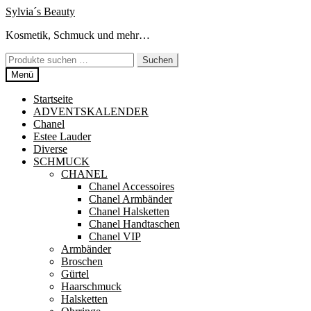
Zur
Zum
Sylvia´s Beauty
Navigation
Inhalt
Kosmetik, Schmuck und mehr…
springen
springen
Suchen
Suchen
nach:
Menü
Startseite
ADVENTSKALENDER
Chanel
Estee Lauder
Diverse
SCHMUCK
CHANEL
Chanel Accessoires
Chanel Armbänder
Chanel Halsketten
Chanel Handtaschen
Chanel VIP
Armbänder
Broschen
Gürtel
Haarschmuck
Halsketten