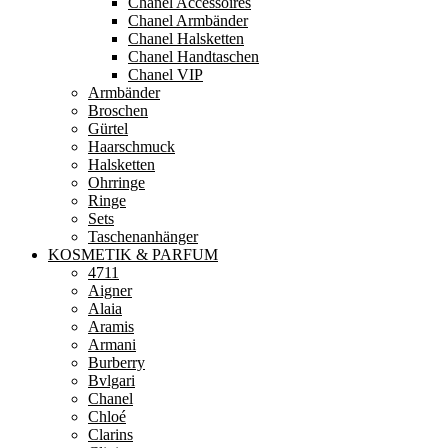
Chanel Accessoires
Chanel Armbänder
Chanel Halsketten
Chanel Handtaschen
Chanel VIP
Armbänder
Broschen
Gürtel
Haarschmuck
Halsketten
Ohrringe
Ringe
Sets
Taschenanhänger
KOSMETIK & PARFUM
4711
Aigner
Alaia
Aramis
Armani
Burberry
Bvlgari
Chanel
Chloé
Clarins