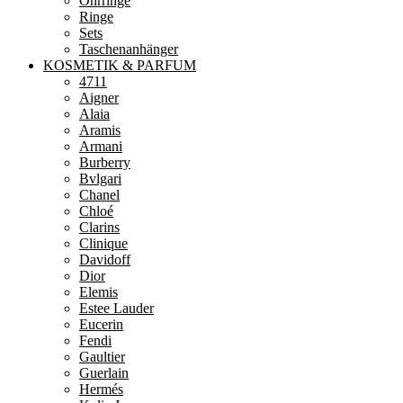
Ohrringe
Ringe
Sets
Taschenanhänger
KOSMETIK & PARFUM
4711
Aigner
Alaia
Aramis
Armani
Burberry
Bvlgari
Chanel
Chloé
Clarins
Clinique
Davidoff
Dior
Elemis
Estee Lauder
Eucerin
Fendi
Gaultier
Guerlain
Hermés