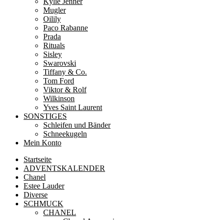
Kylie Jenner
Mugler
Oilily
Paco Rabanne
Prada
Rituals
Sisley
Swarovski
Tiffany & Co.
Tom Ford
Viktor & Rolf
Wilkinson
Yves Saint Laurent
SONSTIGES
Schleifen und Bänder
Schneekugeln
Mein Konto
Startseite
ADVENTSKALENDER
Chanel
Estee Lauder
Diverse
SCHMUCK
CHANEL