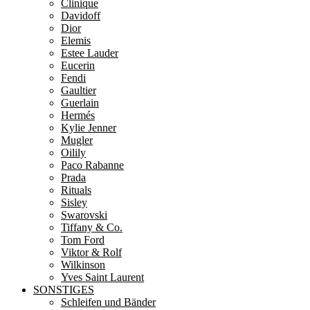
Clinique
Davidoff
Dior
Elemis
Estee Lauder
Eucerin
Fendi
Gaultier
Guerlain
Hermés
Kylie Jenner
Mugler
Oilily
Paco Rabanne
Prada
Rituals
Sisley
Swarovski
Tiffany & Co.
Tom Ford
Viktor & Rolf
Wilkinson
Yves Saint Laurent
SONSTIGES
Schleifen und Bänder