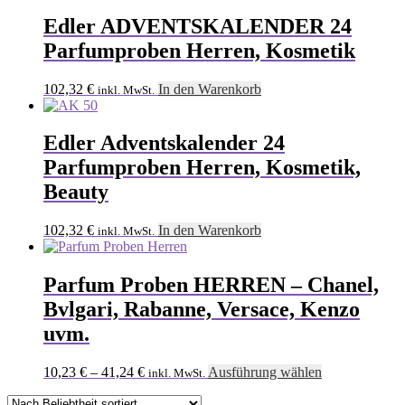
Edler ADVENTSKALENDER 24
Parfumproben Herren, Kosmetik
102,32
€
In den Warenkorb
inkl. MwSt.
Edler Adventskalender 24
Parfumproben Herren, Kosmetik,
Beauty
102,32
€
In den Warenkorb
inkl. MwSt.
Parfum Proben HERREN – Chanel,
Bvlgari, Rabanne, Versace, Kenzo
uvm.
Dieses
10,23
€
–
41,24
€
Ausführung wählen
inkl. MwSt.
Produkt
weist