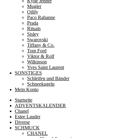
Kylie Jenner
Mugler
Oilily
Paco Rabanne
Prada
Rituals
Sisley
Swarovski
Tiffany & Co.
Tom Ford
Viktor & Rolf
Wilkinson
Yves Saint Laurent
SONSTIGES
Schleifen und Bänder
Schneekugeln
Mein Konto
Startseite
ADVENTSKALENDER
Chanel
Estee Lauder
Diverse
SCHMUCK
CHANEL