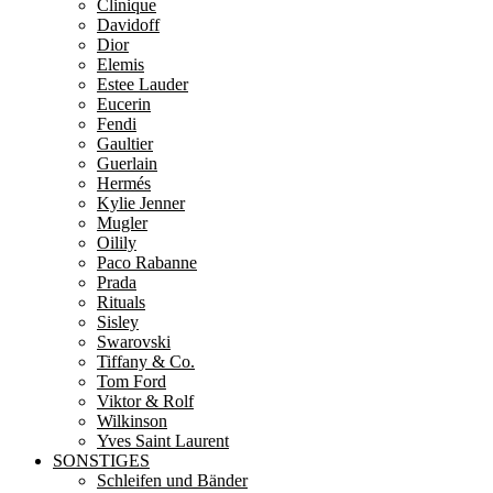
Clinique
Davidoff
Dior
Elemis
Estee Lauder
Eucerin
Fendi
Gaultier
Guerlain
Hermés
Kylie Jenner
Mugler
Oilily
Paco Rabanne
Prada
Rituals
Sisley
Swarovski
Tiffany & Co.
Tom Ford
Viktor & Rolf
Wilkinson
Yves Saint Laurent
SONSTIGES
Schleifen und Bänder