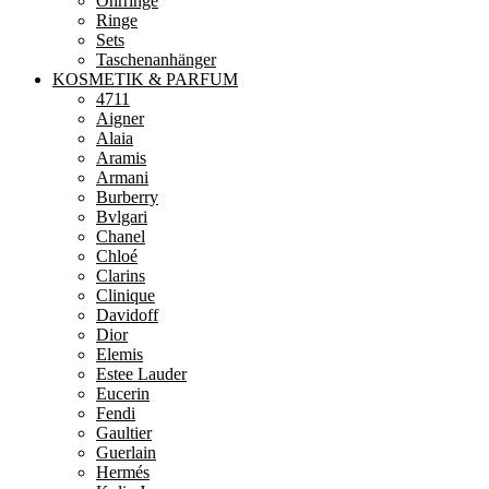
Ohrringe
Ringe
Sets
Taschenanhänger
KOSMETIK & PARFUM
4711
Aigner
Alaia
Aramis
Armani
Burberry
Bvlgari
Chanel
Chloé
Clarins
Clinique
Davidoff
Dior
Elemis
Estee Lauder
Eucerin
Fendi
Gaultier
Guerlain
Hermés