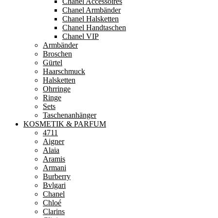
Chanel Accessoires
Chanel Armbänder
Chanel Halsketten
Chanel Handtaschen
Chanel VIP
Armbänder
Broschen
Gürtel
Haarschmuck
Halsketten
Ohrringe
Ringe
Sets
Taschenanhänger
KOSMETIK & PARFUM
4711
Aigner
Alaia
Aramis
Armani
Burberry
Bvlgari
Chanel
Chloé
Clarins