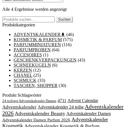
mehrere
Nach
Alle 4 Ergebnisse werden angezeigt
Varianten
Beliebtheit
auf.
Suchen
sortiert
Suchen
Die
nach:
Produktkategorien
Optionen
können
ADVENTSKALENDER🌲
(46)
auf
KOSMETIK & PARFUM
(575)
der
PARFUMMINIATUREN
(116)
Produktseite
PARFUMPROBEN
(64)
gewählt
ACCESOIRES
(1)
werden
GESCHENKVERPACKUNGEN
(43)
SCHNEEKUGELN
(6)
KERZEN
(12)
CHANEL
(25)
SCHMUCK
(33)
TASCHEN, SHOPPER
(30)
Produkt Schlagwörter
4711
Advent Calendar
24 teiliger Adventskalender Damen
Adventskalender
Adventskalender
Adventskalender 24 teilig
2026
Adventskalender Beauty
Adventskalender Damen
Adventskalender
Adventskalender Damen Parfum 2026
Kosmetik
Adventskalender Kosmetik & Parfum