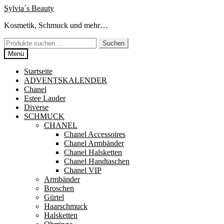
Zur
Zum
Sylvia´s Beauty
Navigation
Inhalt
Kosmetik, Schmuck und mehr…
springen
springen
Suchen
Suchen
nach:
Menü
Startseite
ADVENTSKALENDER
Chanel
Estee Lauder
Diverse
SCHMUCK
CHANEL
Chanel Accessoires
Chanel Armbänder
Chanel Halsketten
Chanel Handtaschen
Chanel VIP
Armbänder
Broschen
Gürtel
Haarschmuck
Halsketten