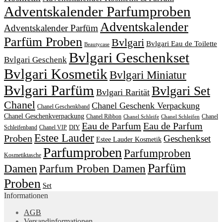
Adventskalender Parfumproben
Adventskalender
Adventskalender Parfüm
Parfüm Proben
Bvlgari
Bvlgari Eau de Toilette
Beautycase
Bvlgari Geschenkset
Bvlgari Geschenk
Bvlgari Kosmetik
Bvlgari Miniatur
Bvlgari Parfüm
Bvlgari Set
Bvlgari Rarität
Chanel
Chanel Geschenk Verpackung
Chanel Geschenkband
Chanel Geschenkverpackung
Chanel Ribbon
Chanel
Chanel Schleife
Chanel Schleifen
Eau de Parfum
Eau de Parfum
DIY
Schleifenband
Chanel VIP
Estee Lauder
Proben
Geschenkset
Estee Lauder Kosmetik
Parfumproben
Parfumproben
Kosmetiktasche
Parfüm
Damen
Parfum Proben Damen
Proben
Set
Informationen
AGB
Versandinformationen