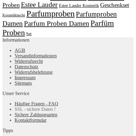
Estee Lauder
Proben
Geschenkset
Estee Lauder Kosmetik
Parfumproben
Parfumproben
Kosmetiktasche
Parfüm
Damen
Parfum Proben Damen
Proben
Set
Informationen
AGB
Versandinformationen
Widerrufsrecht
Datenschutz
Widerrufsbelehrung
Impressum
Sitemaps
Unser Service
Häufige Fragen - FAQ
SSL - sichere Daten !
Sichere Zahlungsarten
Kontaktformular
Tipps