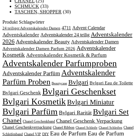
CHANEL
(25)
SCHMUCK
(33)
TASCHEN, SHOPPER
(30)
Produkt Schlagwörter
4711
Advent Calendar
24 teiliger Adventskalender Damen
Adventskalender
Adventskalender
Adventskalender 24 teilig
2026
Adventskalender Beauty
Adventskalender Damen
Adventskalender
Adventskalender Damen Parfum 2026
Kosmetik
Adventskalender Kosmetik & Parfum
Adventskalender Parfumproben
Adventskalender
Adventskalender Parfüm
Parfüm Proben
Bvlgari
Bvlgari Eau de Toilette
Beautycase
Bvlgari Geschenkset
Bvlgari Geschenk
Bvlgari Kosmetik
Bvlgari Miniatur
Bvlgari Parfüm
Bvlgari Set
Bvlgari Rarität
Chanel
Chanel Geschenk Verpackung
Chanel Geschenkband
Chanel Geschenkverpackung
Chanel Ribbon
Chanel
Chanel Schleife
Chanel Schleifen
Eau de Parfum
Eau de Parfum
DIY
Schleifenband
Chanel VIP