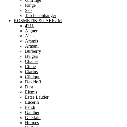
Ohrringe
Ringe
Sets
Taschenanhänger
KOSMETIK & PARFUM
4711
Aigner
Alaia
Aramis
Armani
Burberry
Bvlgari
Chanel
Chloé
Clarins
Clinique
Davidoff
Dior
Elemis
Estee Lauder
Eucerin
Fendi
Gaultier
Guerlain
Hermés