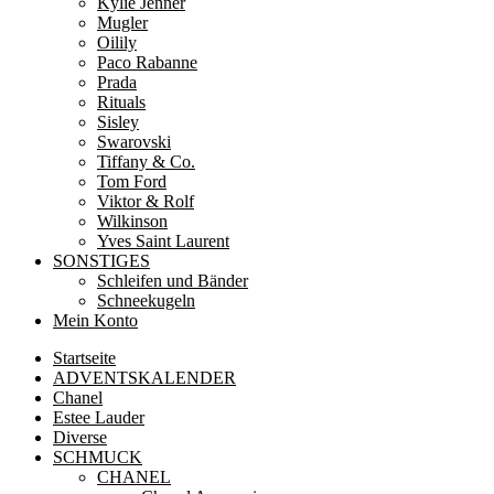
Kylie Jenner
Mugler
Oilily
Paco Rabanne
Prada
Rituals
Sisley
Swarovski
Tiffany & Co.
Tom Ford
Viktor & Rolf
Wilkinson
Yves Saint Laurent
SONSTIGES
Schleifen und Bänder
Schneekugeln
Mein Konto
Startseite
ADVENTSKALENDER
Chanel
Estee Lauder
Diverse
SCHMUCK
CHANEL