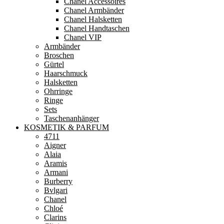
Chanel Accessoires
Chanel Armbänder
Chanel Halsketten
Chanel Handtaschen
Chanel VIP
Armbänder
Broschen
Gürtel
Haarschmuck
Halsketten
Ohrringe
Ringe
Sets
Taschenanhänger
KOSMETIK & PARFUM
4711
Aigner
Alaia
Aramis
Armani
Burberry
Bvlgari
Chanel
Chloé
Clarins