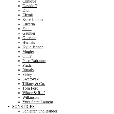
Clinique
Davidoff
Dior
Elemis
Estee Lauder
Eucerin
Fendi
Gaultier
Guerlain
Hermés
Kylie Jenner
Mugler
Oilily
Paco Rabanne
Prada
Rituals
Sisley
Swarovski
Tiffany & Co.
Tom Ford
Viktor & Rolf
Wilkinson
Yves Saint Laurent
SONSTIGES
Schleifen und Bänder