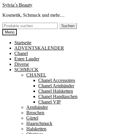
Zur
Zum
Sylvia´s Beauty
Navigation
Inhalt
Kosmetik, Schmuck und mehr…
springen
springen
Suchen
Suchen
nach:
Menü
Startseite
ADVENTSKALENDER
Chanel
Estee Lauder
Diverse
SCHMUCK
CHANEL
Chanel Accessoires
Chanel Armbänder
Chanel Halsketten
Chanel Handtaschen
Chanel VIP
Armbänder
Broschen
Gürtel
Haarschmuck
Halsketten