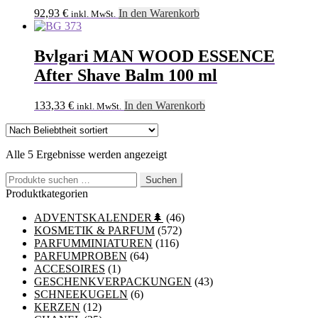
92,93
€
In den Warenkorb
inkl. MwSt.
Bvlgari MAN WOOD ESSENCE
After Shave Balm 100 ml
133,33
€
In den Warenkorb
inkl. MwSt.
Nach
Alle 5 Ergebnisse werden angezeigt
Beliebtheit
Suchen
sortiert
Suchen
nach:
Produktkategorien
ADVENTSKALENDER🌲
(46)
KOSMETIK & PARFUM
(572)
PARFUMMINIATUREN
(116)
PARFUMPROBEN
(64)
ACCESOIRES
(1)
GESCHENKVERPACKUNGEN
(43)
SCHNEEKUGELN
(6)
KERZEN
(12)