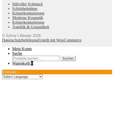
Stilvoller Schmuck
Schönheitstipps
Körperkonturierung
Moderne Kosmetik
Körperkonturierung
Ästethik & Gesundheit
© Sylvia´s Beauty 2026
Datenschutzbelehrung
Erstellt mit WooCommerce
.
Mein Konto
Suche
Suchen
Suchen
nach:
Warenkorb
0
Translate »