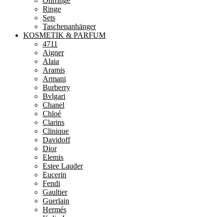
Ohrringe
Ringe
Sets
Taschenanhänger
KOSMETIK & PARFUM
4711
Aigner
Alaia
Aramis
Armani
Burberry
Bvlgari
Chanel
Chloé
Clarins
Clinique
Davidoff
Dior
Elemis
Estee Lauder
Eucerin
Fendi
Gaultier
Guerlain
Hermés