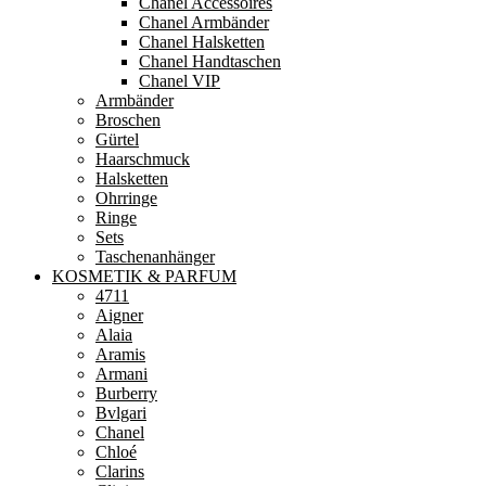
Chanel Accessoires
Chanel Armbänder
Chanel Halsketten
Chanel Handtaschen
Chanel VIP
Armbänder
Broschen
Gürtel
Haarschmuck
Halsketten
Ohrringe
Ringe
Sets
Taschenanhänger
KOSMETIK & PARFUM
4711
Aigner
Alaia
Aramis
Armani
Burberry
Bvlgari
Chanel
Chloé
Clarins