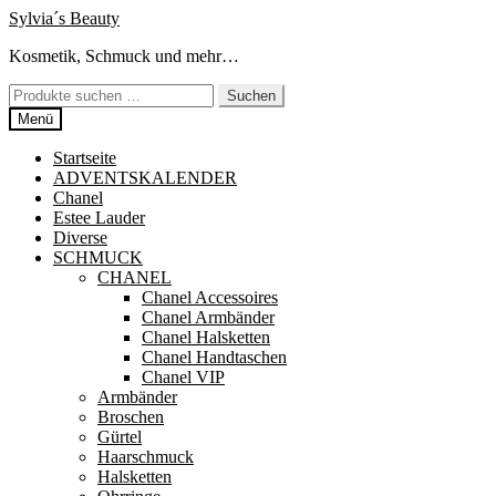
Zur
Zum
Sylvia´s Beauty
Navigation
Inhalt
Kosmetik, Schmuck und mehr…
springen
springen
Suchen
Suchen
nach:
Menü
Startseite
ADVENTSKALENDER
Chanel
Estee Lauder
Diverse
SCHMUCK
CHANEL
Chanel Accessoires
Chanel Armbänder
Chanel Halsketten
Chanel Handtaschen
Chanel VIP
Armbänder
Broschen
Gürtel
Haarschmuck
Halsketten