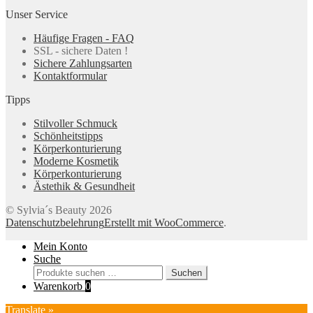
Unser Service
Häufige Fragen - FAQ
SSL - sichere Daten !
Sichere Zahlungsarten
Kontaktformular
Tipps
Stilvoller Schmuck
Schönheitstipps
Körperkonturierung
Moderne Kosmetik
Körperkonturierung
Ästethik & Gesundheit
© Sylvia´s Beauty 2026
Datenschutzbelehrung
Erstellt mit WooCommerce
.
Mein Konto
Suche
Suchen
Suchen
nach:
Warenkorb
0
Translate »