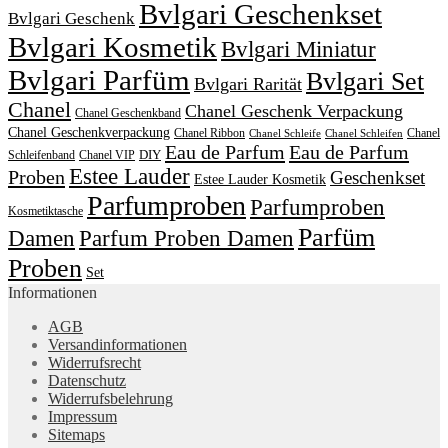
Bvlgari Geschenkset
Bvlgari Geschenk
Bvlgari Kosmetik
Bvlgari Miniatur
Bvlgari Parfüm
Bvlgari Set
Bvlgari Rarität
Chanel
Chanel Geschenk Verpackung
Chanel Geschenkband
Chanel Geschenkverpackung
Chanel Ribbon
Chanel
Chanel Schleife
Chanel Schleifen
Eau de Parfum
Eau de Parfum
DIY
Schleifenband
Chanel VIP
Estee Lauder
Proben
Geschenkset
Estee Lauder Kosmetik
Parfumproben
Parfumproben
Kosmetiktasche
Parfüm
Damen
Parfum Proben Damen
Proben
Set
Informationen
AGB
Versandinformationen
Widerrufsrecht
Datenschutz
Widerrufsbelehrung
Impressum
Sitemaps