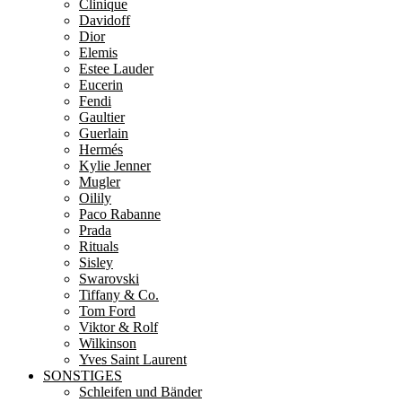
Clinique
Davidoff
Dior
Elemis
Estee Lauder
Eucerin
Fendi
Gaultier
Guerlain
Hermés
Kylie Jenner
Mugler
Oilily
Paco Rabanne
Prada
Rituals
Sisley
Swarovski
Tiffany & Co.
Tom Ford
Viktor & Rolf
Wilkinson
Yves Saint Laurent
SONSTIGES
Schleifen und Bänder