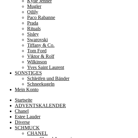
Kylie Jenner
Mugler
Oilily
Paco Rabanne
Prada
Rituals
Sisley
Swarovski
Tiffany & Co.
Tom Ford
Viktor & Rolf
Wilkinson
Yves Saint Laurent
SONSTIGES
Schleifen und Bänder
Schneekugeln
Mein Konto
Startseite
ADVENTSKALENDER
Chanel
Estee Lauder
Diverse
SCHMUCK
CHANEL