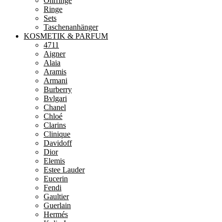
Ohrringe
Ringe
Sets
Taschenanhänger
KOSMETIK & PARFUM
4711
Aigner
Alaia
Aramis
Armani
Burberry
Bvlgari
Chanel
Chloé
Clarins
Clinique
Davidoff
Dior
Elemis
Estee Lauder
Eucerin
Fendi
Gaultier
Guerlain
Hermés