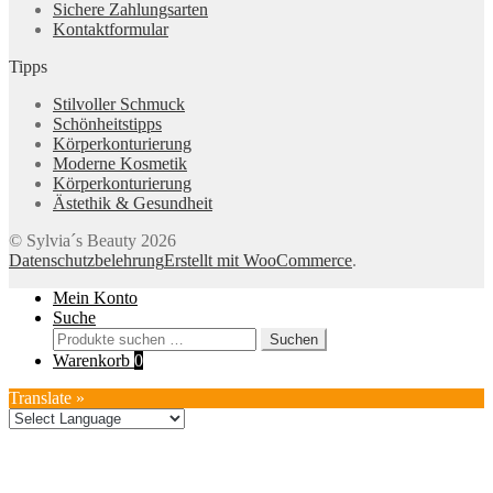
Sichere Zahlungsarten
Kontaktformular
Tipps
Stilvoller Schmuck
Schönheitstipps
Körperkonturierung
Moderne Kosmetik
Körperkonturierung
Ästethik & Gesundheit
© Sylvia´s Beauty 2026
Datenschutzbelehrung
Erstellt mit WooCommerce
.
Mein Konto
Suche
Suchen
Suchen
nach:
Warenkorb
0
Translate »