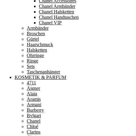
Chanel Accessoires
Chanel Armbänder
Chanel Halsketten
Chanel Handtaschen
Chanel VIP
Armbänder
Broschen
Gürtel
Haarschmuck
Halsketten
Ohrringe
Ringe
Sets
Taschenanhänger
KOSMETIK & PARFUM
4711
Aigner
Alaia
Aramis
Armani
Burberry
Bvlgari
Chanel
Chloé
Clarins