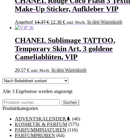
CHANEL Rouge Coco Flash 3 Textil
Make-Up Sticker, Aufkleber VIP
Ursprünglicher
Aktueller
Angebot!
14,37
€
12,30
€
In den Warenkorb
inkl. MwSt.
Preis
Preis
war:
ist:
14,37 €
12,30 €.
CHANEL Sublimage TATTOO,
Temporary Skin Art, 3 goldene
Cameliablüten, VIP
20,57
€
In den Warenkorb
inkl. MwSt.
Nach
Alle 3 Ergebnisse werden angezeigt
Beliebtheit
Suchen
sortiert
Suchen
nach:
Produktkategorien
ADVENTSKALENDER🌲
(46)
KOSMETIK & PARFUM
(575)
PARFUMMINIATUREN
(116)
PARFUMPROBEN
(64)