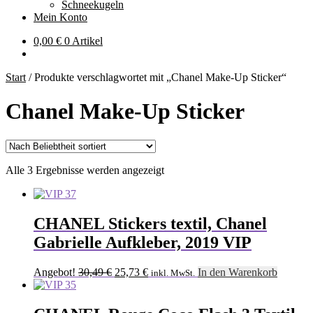
Schneekugeln
Mein Konto
0,00
€
0 Artikel
Start
/
Produkte verschlagwortet mit „Chanel Make-Up Sticker“
Chanel Make-Up Sticker
Nach
Alle 3 Ergebnisse werden angezeigt
Beliebtheit
sortiert
CHANEL Stickers textil, Chanel
Gabrielle Aufkleber, 2019 VIP
Ursprünglicher
Aktueller
Angebot!
30,49
€
25,73
€
In den Warenkorb
inkl. MwSt.
Preis
Preis
war:
ist:
30,49 €
25,73 €.