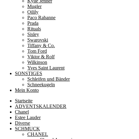
Kylie Jenner
Mugler
Oilily
Paco Rabanne
Prada
Rituals
Sisley
Swarovski
Tiffany & Co.
Tom Ford
Viktor & Rolf
Wilkinson
Yves Saint Laurent
SONSTIGES
Schleifen und Bänder
Schneekugeln
Mein Konto
Startseite
ADVENTSKALENDER
Chanel
Estee Lauder
Diverse
SCHMUCK
CHANEL