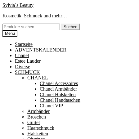
Zur
Zum
Sylvia´s Beauty
Navigation
Inhalt
Kosmetik, Schmuck und mehr…
springen
springen
Suchen
Suchen
nach:
Menü
Startseite
ADVENTSKALENDER
Chanel
Estee Lauder
Diverse
SCHMUCK
CHANEL
Chanel Accessoires
Chanel Armbänder
Chanel Halsketten
Chanel Handtaschen
Chanel VIP
Armbänder
Broschen
Gürtel
Haarschmuck
Halsketten