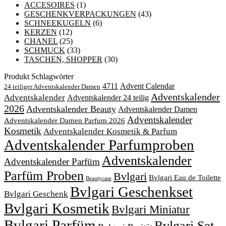
ACCESOIRES
(1)
GESCHENKVERPACKUNGEN
(43)
SCHNEEKUGELN
(6)
KERZEN
(12)
CHANEL
(25)
SCHMUCK
(33)
TASCHEN, SHOPPER
(30)
Produkt Schlagwörter
4711
Advent Calendar
24 teiliger Adventskalender Damen
Adventskalender
Adventskalender
Adventskalender 24 teilig
2026
Adventskalender Beauty
Adventskalender Damen
Adventskalender
Adventskalender Damen Parfum 2026
Kosmetik
Adventskalender Kosmetik & Parfum
Adventskalender Parfumproben
Adventskalender
Adventskalender Parfüm
Parfüm Proben
Bvlgari
Bvlgari Eau de Toilette
Beautycase
Bvlgari Geschenkset
Bvlgari Geschenk
Bvlgari Kosmetik
Bvlgari Miniatur
Bvlgari Parfüm
Bvlgari Set