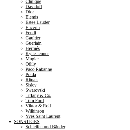
Clinique
Davidoff
Dior
Elemis
Estee Lauder
Eucerin
Fendi
Gaultier
Guerlain
Hermés
Kylie Jenner
Mugler
Oilily
Paco Rabanne
Prada
Rituals
Sisley
Swarovski
Tiffany & Co.
Tom Ford
Viktor & Rolf
Wilkinson
Yves Saint Laurent
SONSTIGES
Schleifen und Bänder