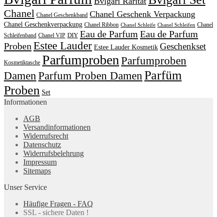
Bvlgari Rarität
Chanel
Chanel Geschenk Verpackung
Chanel Geschenkband
Chanel Geschenkverpackung
Chanel Ribbon
Chanel
Chanel Schleife
Chanel Schleifen
Eau de Parfum
Eau de Parfum
DIY
Schleifenband
Chanel VIP
Estee Lauder
Proben
Geschenkset
Estee Lauder Kosmetik
Parfumproben
Parfumproben
Kosmetiktasche
Parfüm
Damen
Parfum Proben Damen
Proben
Set
Informationen
AGB
Versandinformationen
Widerrufsrecht
Datenschutz
Widerrufsbelehrung
Impressum
Sitemaps
Unser Service
Häufige Fragen - FAQ
SSL - sichere Daten !