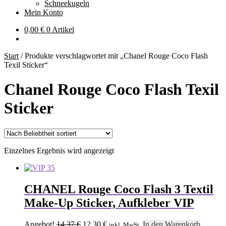
Schneekugeln
Mein Konto
0,00
€
0 Artikel
Start
/
Produkte verschlagwortet mit „Chanel Rouge Coco Flash
Texil Sticker“
Chanel Rouge Coco Flash Texil
Sticker
Einzelnes Ergebnis wird angezeigt
CHANEL Rouge Coco Flash 3 Textil
Make-Up Sticker, Aufkleber VIP
Ursprünglicher
Aktueller
Angebot!
14,37
€
12,30
€
In den Warenkorb
inkl. MwSt.