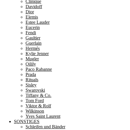
Clinique
Davidoff
Dior
Elemis
Estee Lauder
Eucerin
Fendi
Gaultier
Guerlain
Hermés
Kylie Jenner
Mugler
Oilily
Paco Rabanne
Prada
Rituals
Sisley
Swarovski
Tiffany & Co.
Tom Ford
Viktor & Rolf
Wilkinson
Yves Saint Laurent
SONSTIGES
Schleifen und Bänder