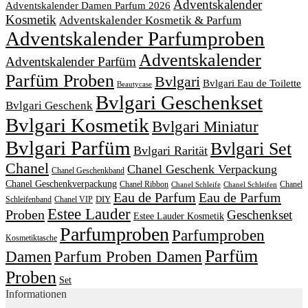
Adventskalender
Adventskalender Damen Parfum 2026
Kosmetik
Adventskalender Kosmetik & Parfum
Adventskalender Parfumproben
Adventskalender
Adventskalender Parfüm
Parfüm Proben
Bvlgari
Bvlgari Eau de Toilette
Beautycase
Bvlgari Geschenkset
Bvlgari Geschenk
Bvlgari Kosmetik
Bvlgari Miniatur
Bvlgari Parfüm
Bvlgari Set
Bvlgari Rarität
Chanel
Chanel Geschenk Verpackung
Chanel Geschenkband
Chanel Geschenkverpackung
Chanel Ribbon
Chanel
Chanel Schleife
Chanel Schleifen
Eau de Parfum
Eau de Parfum
DIY
Schleifenband
Chanel VIP
Estee Lauder
Proben
Geschenkset
Estee Lauder Kosmetik
Parfumproben
Parfumproben
Kosmetiktasche
Parfüm
Damen
Parfum Proben Damen
Proben
Set
Informationen