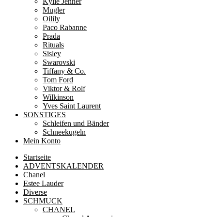
Kylie Jenner
Mugler
Oilily
Paco Rabanne
Prada
Rituals
Sisley
Swarovski
Tiffany & Co.
Tom Ford
Viktor & Rolf
Wilkinson
Yves Saint Laurent
SONSTIGES
Schleifen und Bänder
Schneekugeln
Mein Konto
Startseite
ADVENTSKALENDER
Chanel
Estee Lauder
Diverse
SCHMUCK
CHANEL