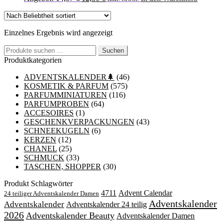
Preis
Preis
war:
ist:
14,37 €
12,30 €.
Einzelnes Ergebnis wird angezeigt
Suchen
Suchen
nach:
Produktkategorien
ADVENTSKALENDER🌲
(46)
KOSMETIK & PARFUM
(575)
PARFUMMINIATUREN
(116)
PARFUMPROBEN
(64)
ACCESOIRES
(1)
GESCHENKVERPACKUNGEN
(43)
SCHNEEKUGELN
(6)
KERZEN
(12)
CHANEL
(25)
SCHMUCK
(33)
TASCHEN, SHOPPER
(30)
Produkt Schlagwörter
4711
Advent Calendar
24 teiliger Adventskalender Damen
Adventskalender
Adventskalender
Adventskalender 24 teilig
2026
Adventskalender Beauty
Adventskalender Damen