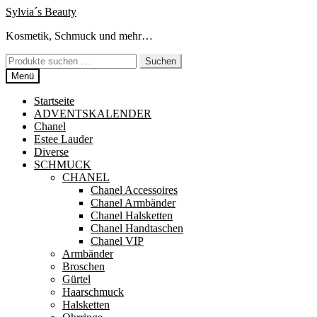
Zur
Zum
Sylvia´s Beauty
Navigation
Inhalt
Kosmetik, Schmuck und mehr…
springen
springen
Suchen
Suchen
nach:
Menü
Startseite
ADVENTSKALENDER
Chanel
Estee Lauder
Diverse
SCHMUCK
CHANEL
Chanel Accessoires
Chanel Armbänder
Chanel Halsketten
Chanel Handtaschen
Chanel VIP
Armbänder
Broschen
Gürtel
Haarschmuck
Halsketten