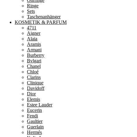
Ohrringe
Ringe
Sets
Taschenanhänger
KOSMETIK & PARFUM
4711
Aigner
Alaia
Aramis
Armani
Burberry
Bvlgari
Chanel
Chloé
Clarins
Clinique
Davidoff
Dior
Elemis
Estee Lauder
Eucerin
Fendi
Gaultier
Guerlain
Hermés