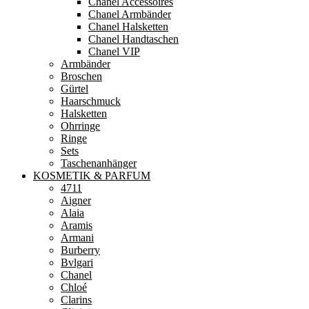
Chanel Accessoires
Chanel Armbänder
Chanel Halsketten
Chanel Handtaschen
Chanel VIP
Armbänder
Broschen
Gürtel
Haarschmuck
Halsketten
Ohrringe
Ringe
Sets
Taschenanhänger
KOSMETIK & PARFUM
4711
Aigner
Alaia
Aramis
Armani
Burberry
Bvlgari
Chanel
Chloé
Clarins