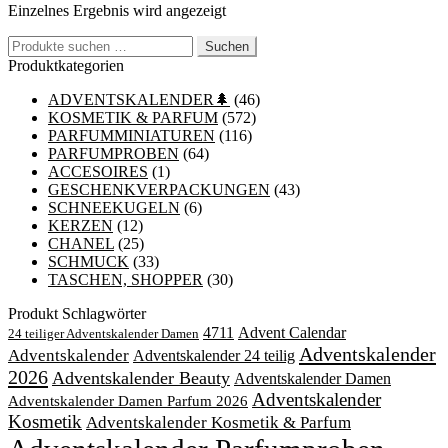
Einzelnes Ergebnis wird angezeigt
Suchen
Suchen
nach:
Produktkategorien
ADVENTSKALENDER🌲
(46)
KOSMETIK & PARFUM
(572)
PARFUMMINIATUREN
(116)
PARFUMPROBEN
(64)
ACCESOIRES
(1)
GESCHENKVERPACKUNGEN
(43)
SCHNEEKUGELN
(6)
KERZEN
(12)
CHANEL
(25)
SCHMUCK
(33)
TASCHEN, SHOPPER
(30)
Produkt Schlagwörter
4711
Advent Calendar
24 teiliger Adventskalender Damen
Adventskalender
Adventskalender
Adventskalender 24 teilig
2026
Adventskalender Beauty
Adventskalender Damen
Adventskalender
Adventskalender Damen Parfum 2026
Kosmetik
Adventskalender Kosmetik & Parfum