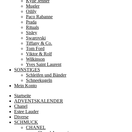
Kylie Jenner
Mugler
Oilily
Paco Rabanne
Prada
Rituals
Sisley
Swarovski
Tiffany & Co.
Tom Ford
Viktor & Rolf
Wilkinson
Yves Saint Laurent
SONSTIGES
Schleifen und Bänder
Schneekugeln
Mein Konto
Startseite
ADVENTSKALENDER
Chanel
Estee Lauder
Diverse
SCHMUCK
CHANEL