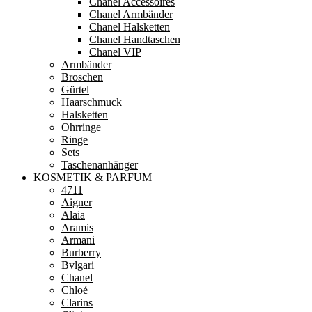
Chanel Accessoires
Chanel Armbänder
Chanel Halsketten
Chanel Handtaschen
Chanel VIP
Armbänder
Broschen
Gürtel
Haarschmuck
Halsketten
Ohrringe
Ringe
Sets
Taschenanhänger
KOSMETIK & PARFUM
4711
Aigner
Alaia
Aramis
Armani
Burberry
Bvlgari
Chanel
Chloé
Clarins