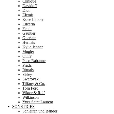
Clinique
Davidoff
Dior
Elemis
Estee Lauder
Eucerin
Fendi
Gaultier
Guerlain
Hermés
Kylie Jenner
Mugler
Oilily
Paco Rabanne
Prada
Rituals
Sisley
Swarovski
Tiffany & Co.
Tom Ford
Viktor & Rolf
Wilkinson
Yves Saint Laurent
SONSTIGES
Schleifen und Bänder