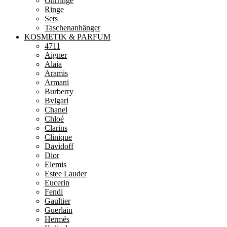
Ohrringe
Ringe
Sets
Taschenanhänger
KOSMETIK & PARFUM
4711
Aigner
Alaia
Aramis
Armani
Burberry
Bvlgari
Chanel
Chloé
Clarins
Clinique
Davidoff
Dior
Elemis
Estee Lauder
Eucerin
Fendi
Gaultier
Guerlain
Hermés