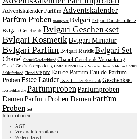
Adventskalender Parfumproben
Adventskalender
Adventskalender Parfüm
Parfüm Proben
Bvlgari
Bvlgari Eau de Toilette
Beautycase
Bvlgari Geschenkset
Bvlgari Geschenk
Bvlgari Kosmetik
Bvlgari Miniatur
Bvlgari Parfüm
Bvlgari Set
Bvlgari Rarität
Chanel
Chanel Geschenk Verpackung
Chanel Geschenkband
Chanel Geschenkverpackung
Chanel Ribbon
Chanel
Chanel Schleife
Chanel Schleifen
Eau de Parfum
Eau de Parfum
DIY
Schleifenband
Chanel VIP
Estee Lauder
Proben
Geschenkset
Estee Lauder Kosmetik
Parfumproben
Parfumproben
Kosmetiktasche
Parfüm
Damen
Parfum Proben Damen
Proben
Set
Informationen
AGB
Versandinformationen
Widerrufsrecht