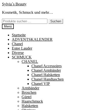
Zur
Zum
Sylvia´s Beauty
Navigation
Inhalt
Kosmetik, Schmuck und mehr…
springen
springen
Suchen
Suchen
nach:
Menü
Startseite
ADVENTSKALENDER
Chanel
Estee Lauder
Diverse
SCHMUCK
CHANEL
Chanel Accessoires
Chanel Armbänder
Chanel Halsketten
Chanel Handtaschen
Chanel VIP
Armbänder
Broschen
Gürtel
Haarschmuck
Halsketten