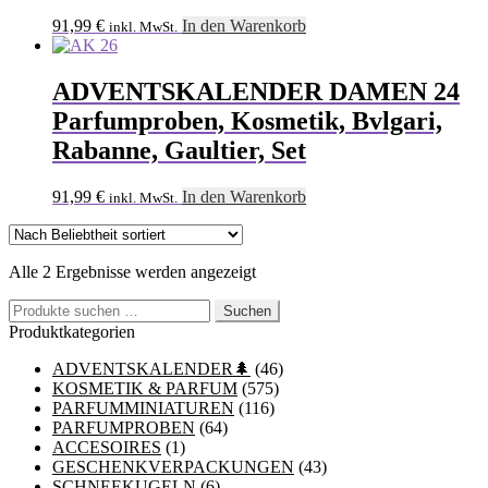
91,99
€
In den Warenkorb
inkl. MwSt.
ADVENTSKALENDER DAMEN 24
Parfumproben, Kosmetik, Bvlgari,
Rabanne, Gaultier, Set
91,99
€
In den Warenkorb
inkl. MwSt.
Nach
Alle 2 Ergebnisse werden angezeigt
Beliebtheit
Suchen
sortiert
Suchen
nach:
Produktkategorien
ADVENTSKALENDER🌲
(46)
KOSMETIK & PARFUM
(575)
PARFUMMINIATUREN
(116)
PARFUMPROBEN
(64)
ACCESOIRES
(1)
GESCHENKVERPACKUNGEN
(43)
SCHNEEKUGELN
(6)