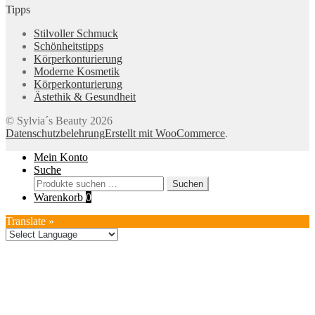
Tipps
Stilvoller Schmuck
Schönheitstipps
Körperkonturierung
Moderne Kosmetik
Körperkonturierung
Ästethik & Gesundheit
© Sylvia´s Beauty 2026
Datenschutzbelehrung
Erstellt mit WooCommerce
.
Mein Konto
Suche
Suchen
Suchen
nach:
Warenkorb
0
Translate »