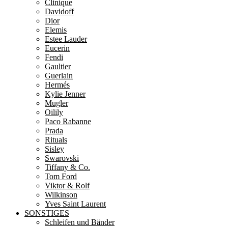
Clinique
Davidoff
Dior
Elemis
Estee Lauder
Eucerin
Fendi
Gaultier
Guerlain
Hermés
Kylie Jenner
Mugler
Oilily
Paco Rabanne
Prada
Rituals
Sisley
Swarovski
Tiffany & Co.
Tom Ford
Viktor & Rolf
Wilkinson
Yves Saint Laurent
SONSTIGES
Schleifen und Bänder