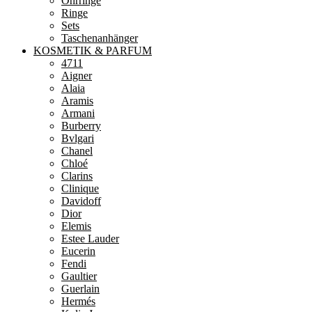
Ohrringe
Ringe
Sets
Taschenanhänger
KOSMETIK & PARFUM
4711
Aigner
Alaia
Aramis
Armani
Burberry
Bvlgari
Chanel
Chloé
Clarins
Clinique
Davidoff
Dior
Elemis
Estee Lauder
Eucerin
Fendi
Gaultier
Guerlain
Hermés