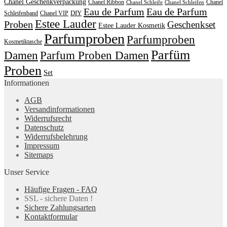
Chanel Geschenkverpackung
Chanel Ribbon
Chanel
Chanel Schleife
Chanel Schleifen
Eau de Parfum
Eau de Parfum
DIY
Schleifenband
Chanel VIP
Estee Lauder
Proben
Geschenkset
Estee Lauder Kosmetik
Parfumproben
Parfumproben
Kosmetiktasche
Parfüm
Damen
Parfum Proben Damen
Proben
Set
Informationen
AGB
Versandinformationen
Widerrufsrecht
Datenschutz
Widerrufsbelehrung
Impressum
Sitemaps
Unser Service
Häufige Fragen - FAQ
SSL - sichere Daten !
Sichere Zahlungsarten
Kontaktformular