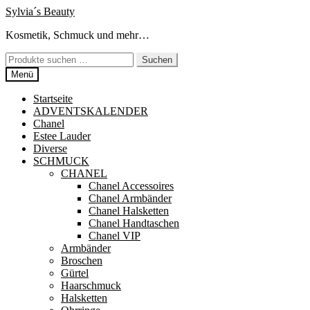
Zur
Zum
Sylvia´s Beauty
Navigation
Inhalt
Kosmetik, Schmuck und mehr…
springen
springen
Suchen
Suchen
nach:
Menü
Startseite
ADVENTSKALENDER
Chanel
Estee Lauder
Diverse
SCHMUCK
CHANEL
Chanel Accessoires
Chanel Armbänder
Chanel Halsketten
Chanel Handtaschen
Chanel VIP
Armbänder
Broschen
Gürtel
Haarschmuck
Halsketten