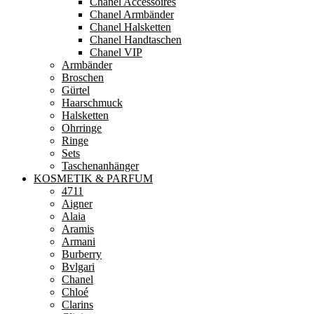
Chanel Accessoires
Chanel Armbänder
Chanel Halsketten
Chanel Handtaschen
Chanel VIP
Armbänder
Broschen
Gürtel
Haarschmuck
Halsketten
Ohrringe
Ringe
Sets
Taschenanhänger
KOSMETIK & PARFUM
4711
Aigner
Alaia
Aramis
Armani
Burberry
Bvlgari
Chanel
Chloé
Clarins