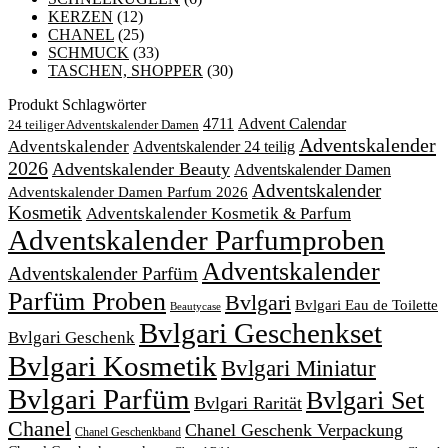
KERZEN
(12)
CHANEL
(25)
SCHMUCK
(33)
TASCHEN, SHOPPER
(30)
Produkt Schlagwörter
4711
Advent Calendar
24 teiliger Adventskalender Damen
Adventskalender
Adventskalender
Adventskalender 24 teilig
2026
Adventskalender Beauty
Adventskalender Damen
Adventskalender
Adventskalender Damen Parfum 2026
Kosmetik
Adventskalender Kosmetik & Parfum
Adventskalender Parfumproben
Adventskalender
Adventskalender Parfüm
Parfüm Proben
Bvlgari
Bvlgari Eau de Toilette
Beautycase
Bvlgari Geschenkset
Bvlgari Geschenk
Bvlgari Kosmetik
Bvlgari Miniatur
Bvlgari Parfüm
Bvlgari Set
Bvlgari Rarität
Chanel
Chanel Geschenk Verpackung
Chanel Geschenkband