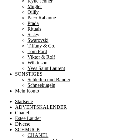
Kylie Jenner
Mugler
Oilily
Paco Rabanne
Prada
Rituals
Sisley
Swarovski
Tiffany & Co.
Tom Ford
Viktor & Rolf
Wilkinson
Yves Saint Laurent
SONSTIGES
Schleifen und Bänder
Schneekugeln
Mein Konto
Startseite
ADVENTSKALENDER
Chanel
Estee Lauder
Diverse
SCHMUCK
CHANEL