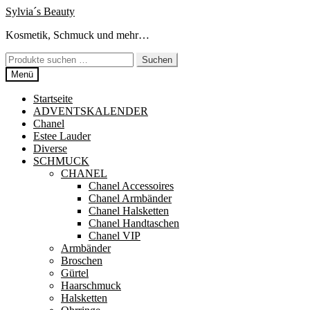
Zur
Zum
Sylvia´s Beauty
Navigation
Inhalt
Kosmetik, Schmuck und mehr…
springen
springen
Suchen
Suchen
nach:
Menü
Startseite
ADVENTSKALENDER
Chanel
Estee Lauder
Diverse
SCHMUCK
CHANEL
Chanel Accessoires
Chanel Armbänder
Chanel Halsketten
Chanel Handtaschen
Chanel VIP
Armbänder
Broschen
Gürtel
Haarschmuck
Halsketten