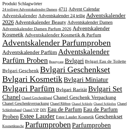
Produkt Schlagwörter
4711
Advent Calendar
24 teiliger Adventskalender Damen
Adventskalender
Adventskalender
Adventskalender 24 teilig
2026
Adventskalender Beauty
Adventskalender Damen
Adventskalender
Adventskalender Damen Parfum 2026
Kosmetik
Adventskalender Kosmetik & Parfum
Adventskalender Parfumproben
Adventskalender
Adventskalender Parfüm
Parfüm Proben
Bvlgari
Bvlgari Eau de Toilette
Beautycase
Bvlgari Geschenkset
Bvlgari Geschenk
Bvlgari Kosmetik
Bvlgari Miniatur
Bvlgari Parfüm
Bvlgari Set
Bvlgari Rarität
Chanel
Chanel Geschenk Verpackung
Chanel Geschenkband
Chanel Geschenkverpackung
Chanel Ribbon
Chanel
Chanel Schleife
Chanel Schleifen
Eau de Parfum
Eau de Parfum
DIY
Schleifenband
Chanel VIP
Estee Lauder
Proben
Geschenkset
Estee Lauder Kosmetik
Parfumproben
Parfumproben
Kosmetiktasche