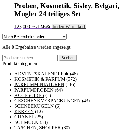
Proben, Kosmetik, Sisley, Bvlgari,
Mugler 24 teiliges Set
123,00
€
In den Warenkorb
inkl. MwSt.
Nach
Alle 8 Ergebnisse werden angezeigt
Beliebtheit
Suchen
sortiert
Suchen
nach:
Produktkategorien
ADVENTSKALENDER🌲
(46)
KOSMETIK & PARFUM
(572)
PARFUMMINIATUREN
(116)
PARFUMPROBEN
(64)
ACCESOIRES
(1)
GESCHENKVERPACKUNGEN
(43)
SCHNEEKUGELN
(6)
KERZEN
(12)
CHANEL
(25)
SCHMUCK
(33)
TASCHEN, SHOPPER
(30)