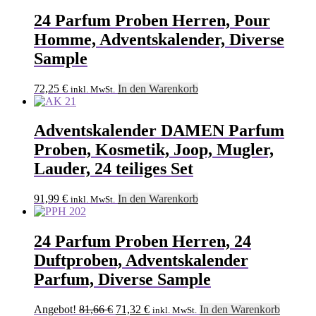
24 Parfum Proben Herren, Pour
Homme, Adventskalender, Diverse
Sample
72,25
€
In den Warenkorb
inkl. MwSt.
Adventskalender DAMEN Parfum
Proben, Kosmetik, Joop, Mugler,
Lauder, 24 teiliges Set
91,99
€
In den Warenkorb
inkl. MwSt.
24 Parfum Proben Herren, 24
Duftproben, Adventskalender
Parfum, Diverse Sample
Ursprünglicher
Aktueller
Angebot!
81,66
€
71,32
€
In den Warenkorb
inkl. MwSt.