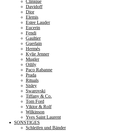
Clinique
Davidoff
Dior
Elemis
Estee Lauder
Eucerin
Fendi
Gaultier
Guerlain
Hermés
Kylie Jenner
Mugler
Oilily
Paco Rabanne
Prada
Rituals
Sisley
Swarovski
Tiffany & Co.
Tom Ford
Viktor & Rolf
Wilkinson
Yves Saint Laurent
SONSTIGES
Schleifen und Bänder