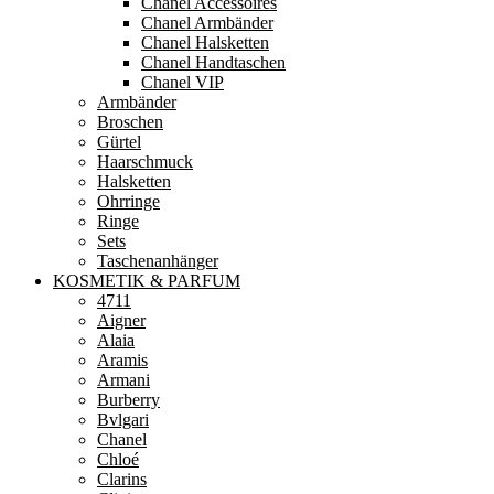
Chanel Accessoires
Chanel Armbänder
Chanel Halsketten
Chanel Handtaschen
Chanel VIP
Armbänder
Broschen
Gürtel
Haarschmuck
Halsketten
Ohrringe
Ringe
Sets
Taschenanhänger
KOSMETIK & PARFUM
4711
Aigner
Alaia
Aramis
Armani
Burberry
Bvlgari
Chanel
Chloé
Clarins