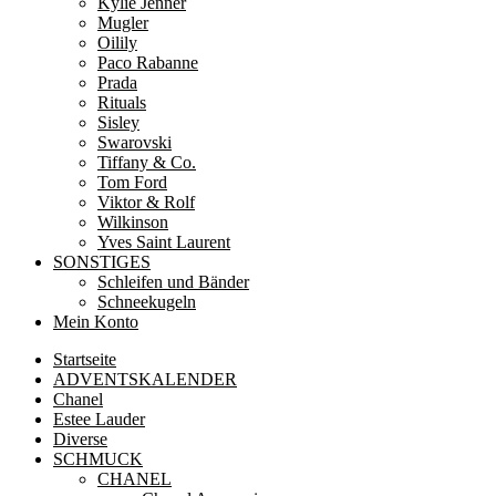
Kylie Jenner
Mugler
Oilily
Paco Rabanne
Prada
Rituals
Sisley
Swarovski
Tiffany & Co.
Tom Ford
Viktor & Rolf
Wilkinson
Yves Saint Laurent
SONSTIGES
Schleifen und Bänder
Schneekugeln
Mein Konto
Startseite
ADVENTSKALENDER
Chanel
Estee Lauder
Diverse
SCHMUCK
CHANEL