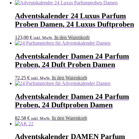
Preis
Preis
war:
ist:
81,66 €
71,32 €.
Adventskalender 24 Luxus Parfum
Proben Damen, 24 Luxus Duftproben
123,00
€
In den Warenkorb
inkl. MwSt.
Adventskalender Damen 24 Parfum
Proben, 24 Duft Proben Damen
72,25
€
In den Warenkorb
inkl. MwSt.
Adventskalender Damen 24 Parfum
Proben, 24 Duftproben Damen
82,58
€
In den Warenkorb
inkl. MwSt.
Adventskalender DAMEN Parfum