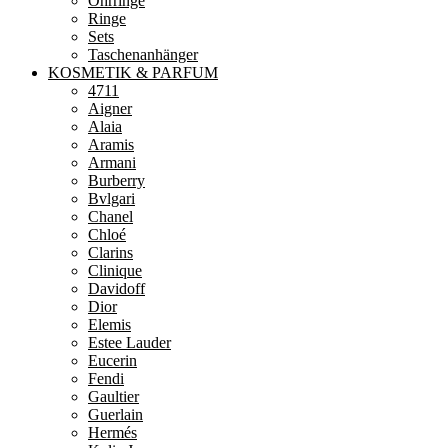
Ohrringe
Ringe
Sets
Taschenanhänger
KOSMETIK & PARFUM
4711
Aigner
Alaia
Aramis
Armani
Burberry
Bvlgari
Chanel
Chloé
Clarins
Clinique
Davidoff
Dior
Elemis
Estee Lauder
Eucerin
Fendi
Gaultier
Guerlain
Hermés