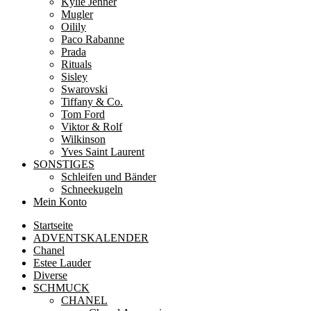
Kylie Jenner
Mugler
Oilily
Paco Rabanne
Prada
Rituals
Sisley
Swarovski
Tiffany & Co.
Tom Ford
Viktor & Rolf
Wilkinson
Yves Saint Laurent
SONSTIGES
Schleifen und Bänder
Schneekugeln
Mein Konto
Startseite
ADVENTSKALENDER
Chanel
Estee Lauder
Diverse
SCHMUCK
CHANEL