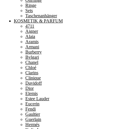
Ohrringe
Ringe
Sets
Taschenanhänger
KOSMETIK & PARFUM
4711
Aigner
Alaia
Aramis
Armani
Burberry
Bvlgari
Chanel
Chloé
Clarins
Clinique
Davidoff
Dior
Elemis
Estee Lauder
Eucerin
Fendi
Gaultier
Guerlain
Hermés