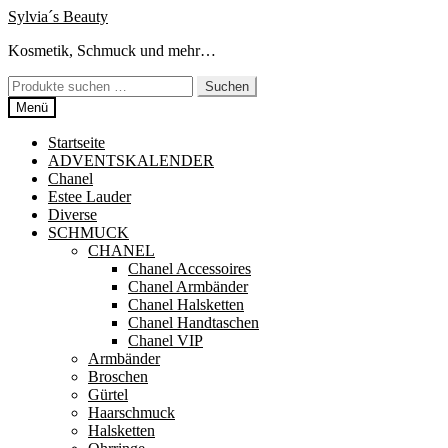
Zur
Zum
Sylvia´s Beauty
Navigation
Inhalt
Kosmetik, Schmuck und mehr…
springen
springen
Suchen
Suchen
nach:
Menü
Startseite
ADVENTSKALENDER
Chanel
Estee Lauder
Diverse
SCHMUCK
CHANEL
Chanel Accessoires
Chanel Armbänder
Chanel Halsketten
Chanel Handtaschen
Chanel VIP
Armbänder
Broschen
Gürtel
Haarschmuck
Halsketten