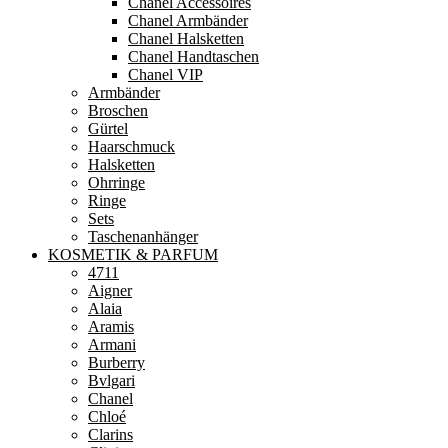
Chanel Accessoires
Chanel Armbänder
Chanel Halsketten
Chanel Handtaschen
Chanel VIP
Armbänder
Broschen
Gürtel
Haarschmuck
Halsketten
Ohrringe
Ringe
Sets
Taschenanhänger
KOSMETIK & PARFUM
4711
Aigner
Alaia
Aramis
Armani
Burberry
Bvlgari
Chanel
Chloé
Clarins