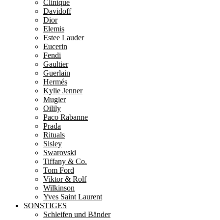
Clinique
Davidoff
Dior
Elemis
Estee Lauder
Eucerin
Fendi
Gaultier
Guerlain
Hermés
Kylie Jenner
Mugler
Oilily
Paco Rabanne
Prada
Rituals
Sisley
Swarovski
Tiffany & Co.
Tom Ford
Viktor & Rolf
Wilkinson
Yves Saint Laurent
SONSTIGES
Schleifen und Bänder