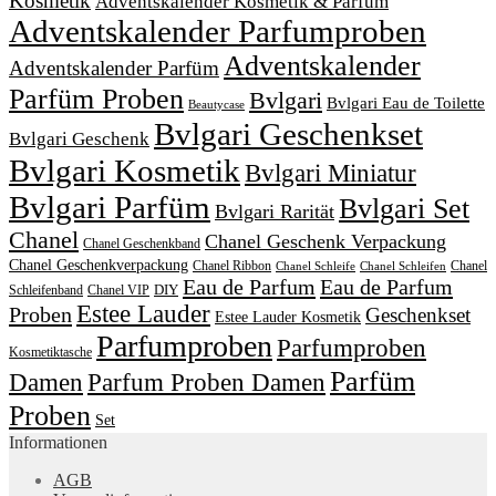
Kosmetik
Adventskalender Kosmetik & Parfum
Adventskalender Parfumproben
Adventskalender
Adventskalender Parfüm
Parfüm Proben
Bvlgari
Bvlgari Eau de Toilette
Beautycase
Bvlgari Geschenkset
Bvlgari Geschenk
Bvlgari Kosmetik
Bvlgari Miniatur
Bvlgari Parfüm
Bvlgari Set
Bvlgari Rarität
Chanel
Chanel Geschenk Verpackung
Chanel Geschenkband
Chanel Geschenkverpackung
Chanel Ribbon
Chanel
Chanel Schleife
Chanel Schleifen
Eau de Parfum
Eau de Parfum
DIY
Schleifenband
Chanel VIP
Estee Lauder
Proben
Geschenkset
Estee Lauder Kosmetik
Parfumproben
Parfumproben
Kosmetiktasche
Parfüm
Damen
Parfum Proben Damen
Proben
Set
Informationen
AGB