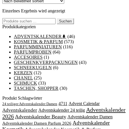
Einzelnes Ergebnis wird angezeigt
Suchen
Suchen
nach:
Produktkategorien
ADVENTSKALENDER🌲
(46)
KOSMETIK & PARFUM
(573)
PARFUMMINIATUREN
(116)
PARFUMPROBEN
(64)
ACCESOIRES
(1)
GESCHENKVERPACKUNGEN
(43)
SCHNEEKUGELN
(6)
KERZEN
(12)
CHANEL
(25)
SCHMUCK
(33)
TASCHEN, SHOPPER
(30)
Produkt Schlagwörter
4711
Advent Calendar
24 teiliger Adventskalender Damen
Adventskalender
Adventskalender
Adventskalender 24 teilig
2026
Adventskalender Beauty
Adventskalender Damen
Adventskalender
Adventskalender Damen Parfum 2026