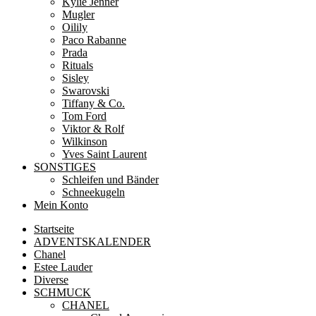
Kylie Jenner
Mugler
Oilily
Paco Rabanne
Prada
Rituals
Sisley
Swarovski
Tiffany & Co.
Tom Ford
Viktor & Rolf
Wilkinson
Yves Saint Laurent
SONSTIGES
Schleifen und Bänder
Schneekugeln
Mein Konto
Startseite
ADVENTSKALENDER
Chanel
Estee Lauder
Diverse
SCHMUCK
CHANEL