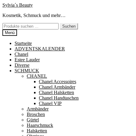
Zur
Zum
Sylvia´s Beauty
Navigation
Inhalt
Kosmetik, Schmuck und mehr…
springen
springen
Suchen
Suchen
nach:
Menü
Startseite
ADVENTSKALENDER
Chanel
Estee Lauder
Diverse
SCHMUCK
CHANEL
Chanel Accessoires
Chanel Armbänder
Chanel Halsketten
Chanel Handtaschen
Chanel VIP
Armbänder
Broschen
Gürtel
Haarschmuck
Halsketten