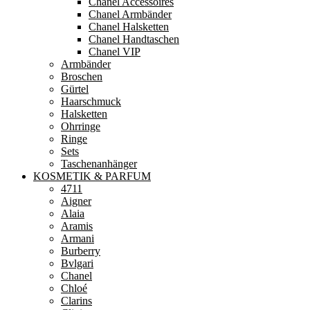
Chanel Accessoires
Chanel Armbänder
Chanel Halsketten
Chanel Handtaschen
Chanel VIP
Armbänder
Broschen
Gürtel
Haarschmuck
Halsketten
Ohrringe
Ringe
Sets
Taschenanhänger
KOSMETIK & PARFUM
4711
Aigner
Alaia
Aramis
Armani
Burberry
Bvlgari
Chanel
Chloé
Clarins