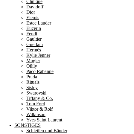
Clinique
Davidoff
Dior
Elemis
Estee Lauder
Eucerin
Fendi
Gaultier
Guerlain
Hermés
Kylie Jenner
Mugler
Oilily
Paco Rabanne
Prada
Rituals
Sisley
Swarovski
Tiffany & Co.
Tom Ford
Viktor & Rolf
Wilkinson
Yves Saint Laurent
SONSTIGES
Schleifen und Bänder