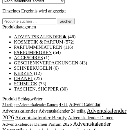
Einzelnes Ergebnis wird angezeigt
Suchen
Suchen
nach:
Produktkategorien
ADVENTSKALENDER🌲
(46)
KOSMETIK & PARFUM
(572)
PARFUMMINIATUREN
(116)
PARFUMPROBEN
(64)
ACCESOIRES
(1)
GESCHENKVERPACKUNGEN
(43)
SCHNEEKUGELN
(6)
KERZEN
(12)
CHANEL
(25)
SCHMUCK
(33)
TASCHEN, SHOPPER
(30)
Produkt Schlagwörter
4711
Advent Calendar
24 teiliger Adventskalender Damen
Adventskalender
Adventskalender
Adventskalender 24 teilig
2026
Adventskalender Beauty
Adventskalender Damen
Adventskalender
Adventskalender Damen Parfum 2026