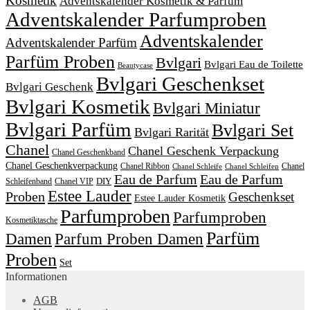
Kosmetik
Adventskalender Kosmetik & Parfum
Adventskalender Parfumproben
Adventskalender
Adventskalender Parfüm
Parfüm Proben
Bvlgari
Bvlgari Eau de Toilette
Beautycase
Bvlgari Geschenkset
Bvlgari Geschenk
Bvlgari Kosmetik
Bvlgari Miniatur
Bvlgari Parfüm
Bvlgari Set
Bvlgari Rarität
Chanel
Chanel Geschenk Verpackung
Chanel Geschenkband
Chanel Geschenkverpackung
Chanel Ribbon
Chanel
Chanel Schleife
Chanel Schleifen
Eau de Parfum
Eau de Parfum
DIY
Schleifenband
Chanel VIP
Estee Lauder
Proben
Geschenkset
Estee Lauder Kosmetik
Parfumproben
Parfumproben
Kosmetiktasche
Parfüm
Damen
Parfum Proben Damen
Proben
Set
Informationen
AGB