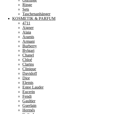
Ohrringe
Ringe
Sets
Taschenanhänger
KOSMETIK & PARFUM
4711
Aigner
Alaia
Aramis
Armani
Burberry
Bvlgari
Chanel
Chloé
Clarins
Clinique
Davidoff
Dior
Elemis
Estee Lauder
Eucerin
Fendi
Gaultier
Guerlain
Hermés