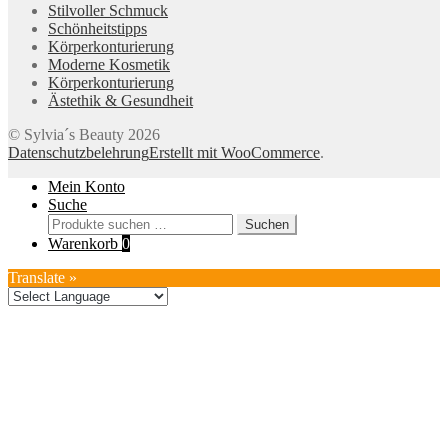
Stilvoller Schmuck
Schönheitstipps
Körperkonturierung
Moderne Kosmetik
Körperkonturierung
Ästethik & Gesundheit
© Sylvia´s Beauty 2026
Datenschutzbelehrung
Erstellt mit WooCommerce
.
Mein Konto
Suche
Suchen
Suchen
nach:
Warenkorb
0
Translate »