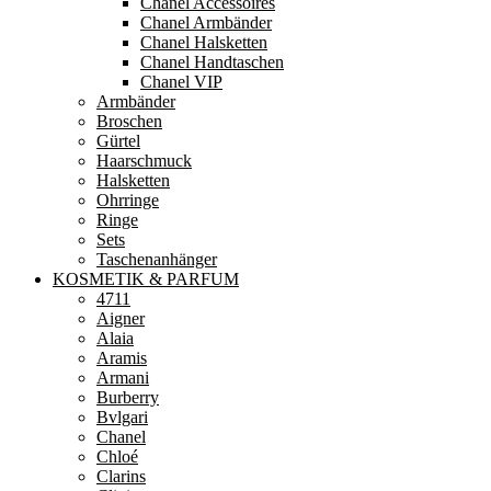
Chanel Accessoires
Chanel Armbänder
Chanel Halsketten
Chanel Handtaschen
Chanel VIP
Armbänder
Broschen
Gürtel
Haarschmuck
Halsketten
Ohrringe
Ringe
Sets
Taschenanhänger
KOSMETIK & PARFUM
4711
Aigner
Alaia
Aramis
Armani
Burberry
Bvlgari
Chanel
Chloé
Clarins