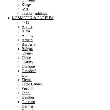
Ohrringe
Ringe
Sets
Taschenanhänger
KOSMETIK & PARFUM
4711
Aigner
Alaia
Aramis
Armani
Burberry
Bvlgari
Chanel
Chloé
Clarins
Clinique
Davidoff
Dior
Elemis
Estee Lauder
Eucerin
Fendi
Gaultier
Guerlain
Hermés