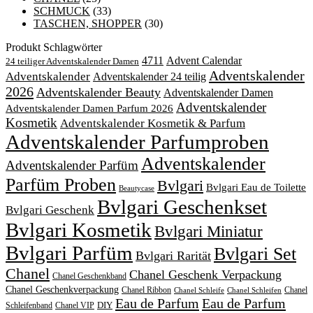
SCHMUCK
(33)
TASCHEN, SHOPPER
(30)
Produkt Schlagwörter
4711
Advent Calendar
24 teiliger Adventskalender Damen
Adventskalender
Adventskalender
Adventskalender 24 teilig
2026
Adventskalender Beauty
Adventskalender Damen
Adventskalender
Adventskalender Damen Parfum 2026
Kosmetik
Adventskalender Kosmetik & Parfum
Adventskalender Parfumproben
Adventskalender
Adventskalender Parfüm
Parfüm Proben
Bvlgari
Bvlgari Eau de Toilette
Beautycase
Bvlgari Geschenkset
Bvlgari Geschenk
Bvlgari Kosmetik
Bvlgari Miniatur
Bvlgari Parfüm
Bvlgari Set
Bvlgari Rarität
Chanel
Chanel Geschenk Verpackung
Chanel Geschenkband
Chanel Geschenkverpackung
Chanel Ribbon
Chanel
Chanel Schleife
Chanel Schleifen
Eau de Parfum
Eau de Parfum
DIY
Schleifenband
Chanel VIP