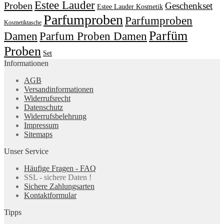
Estee Lauder
Proben
Geschenkset
Estee Lauder Kosmetik
Parfumproben
Parfumproben
Kosmetiktasche
Parfüm
Damen
Parfum Proben Damen
Proben
Set
Informationen
AGB
Versandinformationen
Widerrufsrecht
Datenschutz
Widerrufsbelehrung
Impressum
Sitemaps
Unser Service
Häufige Fragen - FAQ
SSL - sichere Daten !
Sichere Zahlungsarten
Kontaktformular
Tipps