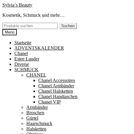
Zur
Zum
Sylvia´s Beauty
Navigation
Inhalt
Kosmetik, Schmuck und mehr…
springen
springen
Suchen
Suchen
nach:
Menü
Startseite
ADVENTSKALENDER
Chanel
Estee Lauder
Diverse
SCHMUCK
CHANEL
Chanel Accessoires
Chanel Armbänder
Chanel Halsketten
Chanel Handtaschen
Chanel VIP
Armbänder
Broschen
Gürtel
Haarschmuck
Halsketten