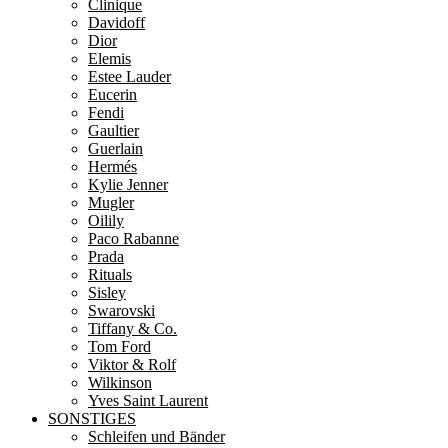
Clinique
Davidoff
Dior
Elemis
Estee Lauder
Eucerin
Fendi
Gaultier
Guerlain
Hermés
Kylie Jenner
Mugler
Oilily
Paco Rabanne
Prada
Rituals
Sisley
Swarovski
Tiffany & Co.
Tom Ford
Viktor & Rolf
Wilkinson
Yves Saint Laurent
SONSTIGES
Schleifen und Bänder