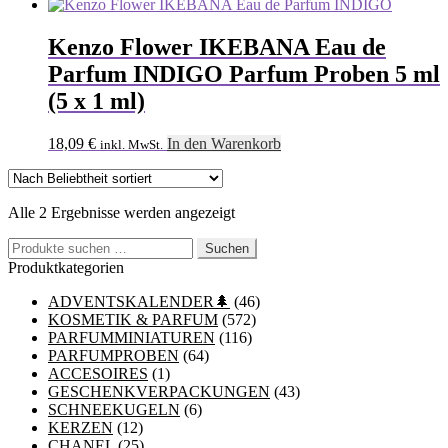
Kenzo Flower IKEBANA Eau de
Parfum INDIGO Parfum Proben 5 ml
(5 x 1 ml)
18,09
€
In den Warenkorb
inkl. MwSt.
Nach
Alle 2 Ergebnisse werden angezeigt
Beliebtheit
Suchen
sortiert
Suchen
nach:
Produktkategorien
ADVENTSKALENDER🌲
(46)
KOSMETIK & PARFUM
(572)
PARFUMMINIATUREN
(116)
PARFUMPROBEN
(64)
ACCESOIRES
(1)
GESCHENKVERPACKUNGEN
(43)
SCHNEEKUGELN
(6)
KERZEN
(12)
CHANEL
(25)