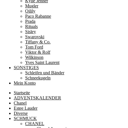
Kylie Jenner
Mugler
Oilily
Paco Rabanne
Prada
Rituals
Sisley
Swarovski
Tiffany & Co.
Tom Ford
Viktor & Rolf
Wilkinson
Yves Saint Laurent
SONSTIGES
Schleifen und Bänder
Schneekugeln
Mein Konto
Startseite
ADVENTSKALENDER
Chanel
Estee Lauder
Diverse
SCHMUCK
CHANEL