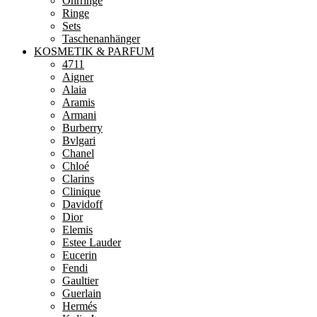
Ohrringe
Ringe
Sets
Taschenanhänger
KOSMETIK & PARFUM
4711
Aigner
Alaia
Aramis
Armani
Burberry
Bvlgari
Chanel
Chloé
Clarins
Clinique
Davidoff
Dior
Elemis
Estee Lauder
Eucerin
Fendi
Gaultier
Guerlain
Hermés