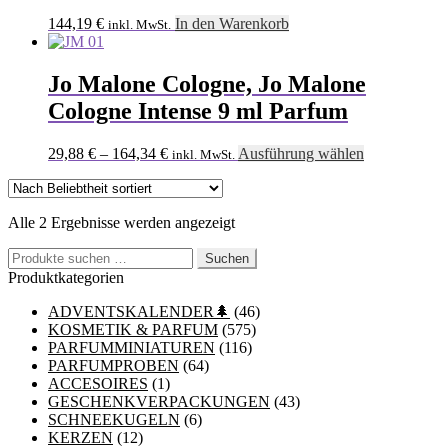
144,19
€
In den Warenkorb
inkl. MwSt.
Jo Malone Cologne, Jo Malone
Cologne Intense 9 ml Parfum
Dieses
29,88
€
–
164,34
€
Ausführung wählen
inkl. MwSt.
Produkt
weist
mehrere
Nach
Alle 2 Ergebnisse werden angezeigt
Varianten
Beliebtheit
auf.
Suchen
sortiert
Suchen
Die
nach:
Produktkategorien
Optionen
können
ADVENTSKALENDER🌲
(46)
auf
KOSMETIK & PARFUM
(575)
der
PARFUMMINIATUREN
(116)
Produktseite
PARFUMPROBEN
(64)
gewählt
ACCESOIRES
(1)
werden
GESCHENKVERPACKUNGEN
(43)
SCHNEEKUGELN
(6)
KERZEN
(12)