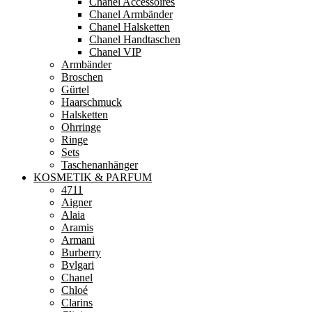
Chanel Accessoires
Chanel Armbänder
Chanel Halsketten
Chanel Handtaschen
Chanel VIP
Armbänder
Broschen
Gürtel
Haarschmuck
Halsketten
Ohrringe
Ringe
Sets
Taschenanhänger
KOSMETIK & PARFUM
4711
Aigner
Alaia
Aramis
Armani
Burberry
Bvlgari
Chanel
Chloé
Clarins