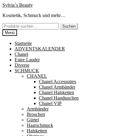
Zur
Zum
Sylvia´s Beauty
Navigation
Inhalt
Kosmetik, Schmuck und mehr…
springen
springen
Suchen
Suchen
nach:
Menü
Startseite
ADVENTSKALENDER
Chanel
Estee Lauder
Diverse
SCHMUCK
CHANEL
Chanel Accessoires
Chanel Armbänder
Chanel Halsketten
Chanel Handtaschen
Chanel VIP
Armbänder
Broschen
Gürtel
Haarschmuck
Halsketten