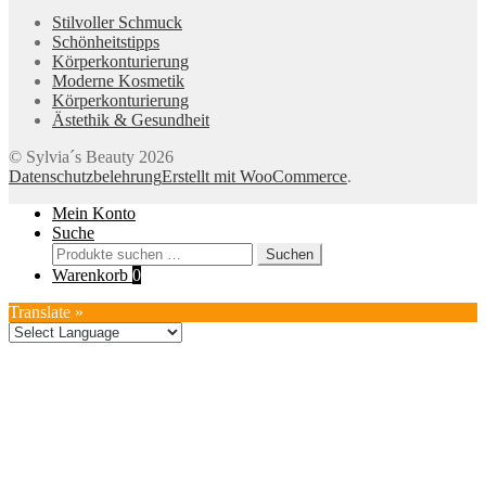
Stilvoller Schmuck
Schönheitstipps
Körperkonturierung
Moderne Kosmetik
Körperkonturierung
Ästethik & Gesundheit
© Sylvia´s Beauty 2026
Datenschutzbelehrung
Erstellt mit WooCommerce
.
Mein Konto
Suche
Suchen
Suchen
nach:
Warenkorb
0
Translate »