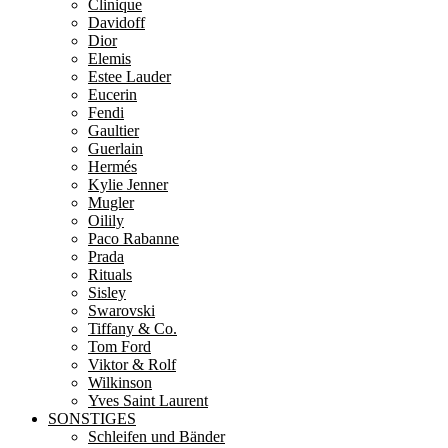
Clinique
Davidoff
Dior
Elemis
Estee Lauder
Eucerin
Fendi
Gaultier
Guerlain
Hermés
Kylie Jenner
Mugler
Oilily
Paco Rabanne
Prada
Rituals
Sisley
Swarovski
Tiffany & Co.
Tom Ford
Viktor & Rolf
Wilkinson
Yves Saint Laurent
SONSTIGES
Schleifen und Bänder