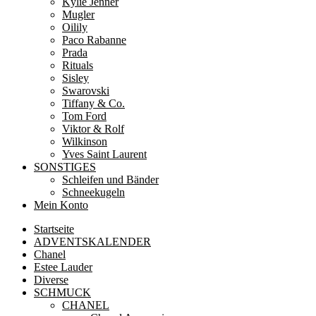
Kylie Jenner
Mugler
Oilily
Paco Rabanne
Prada
Rituals
Sisley
Swarovski
Tiffany & Co.
Tom Ford
Viktor & Rolf
Wilkinson
Yves Saint Laurent
SONSTIGES
Schleifen und Bänder
Schneekugeln
Mein Konto
Startseite
ADVENTSKALENDER
Chanel
Estee Lauder
Diverse
SCHMUCK
CHANEL