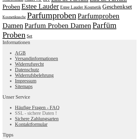
Estee Lauder
Proben
Geschenkset
Estee Lauder Kosmetik
Parfumproben
Parfumproben
Kosmetiktasche
Parfüm
Damen
Parfum Proben Damen
Proben
Set
Informationen
AGB
Versandinformationen
Widerrufsrecht
Datenschutz
Widerrufsbelehrung
Impressum
Sitemaps
Unser Service
Häufige Fragen - FAQ
SSL - sichere Daten !
Sichere Zahlungsarten
Kontaktformular
Tipps