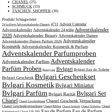
CHANEL
(25)
SCHMUCK
(33)
TASCHEN, SHOPPER
(30)
Produkt Schlagwörter
4711
Advent Calendar
24 teiliger Adventskalender Damen
Adventskalender
Adventskalender
Adventskalender 24 teilig
2026
Adventskalender Beauty
Adventskalender Damen
Adventskalender
Adventskalender Damen Parfum 2026
Kosmetik
Adventskalender Kosmetik & Parfum
Adventskalender Parfumproben
Adventskalender
Adventskalender Parfüm
Parfüm Proben
Bvlgari
Bvlgari Eau de Toilette
Beautycase
Bvlgari Geschenkset
Bvlgari Geschenk
Bvlgari Kosmetik
Bvlgari Miniatur
Bvlgari Parfüm
Bvlgari Set
Bvlgari Rarität
Chanel
Chanel Geschenk Verpackung
Chanel Geschenkband
Chanel Geschenkverpackung
Chanel Ribbon
Chanel
Chanel Schleife
Chanel Schleifen
Eau de Parfum
Eau de Parfum
DIY
Schleifenband
Chanel VIP