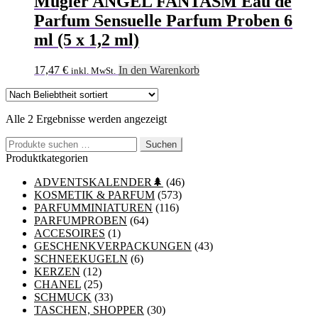
Mugler ANGEL FANTASM Eau de
Parfum Sensuelle Parfum Proben 6
ml (5 x 1,2 ml)
17,47
€
In den Warenkorb
inkl. MwSt.
Nach
Alle 2 Ergebnisse werden angezeigt
Beliebtheit
Suchen
sortiert
Suchen
nach:
Produktkategorien
ADVENTSKALENDER🌲
(46)
KOSMETIK & PARFUM
(573)
PARFUMMINIATUREN
(116)
PARFUMPROBEN
(64)
ACCESOIRES
(1)
GESCHENKVERPACKUNGEN
(43)
SCHNEEKUGELN
(6)
KERZEN
(12)
CHANEL
(25)
SCHMUCK
(33)
TASCHEN, SHOPPER
(30)