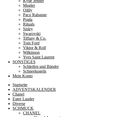
Kylie Jenner
Mugler
Oilily
Paco Rabanne
Prada
Rituals
Sisley
Swarovski
Tiffany & Co.
Tom Ford
Viktor & Rolf
Wilkinson
Yves Saint Laurent
SONSTIGES
Schleifen und Bänder
Schneekugeln
Mein Konto
Startseite
ADVENTSKALENDER
Chanel
Estee Lauder
Diverse
SCHMUCK
CHANEL