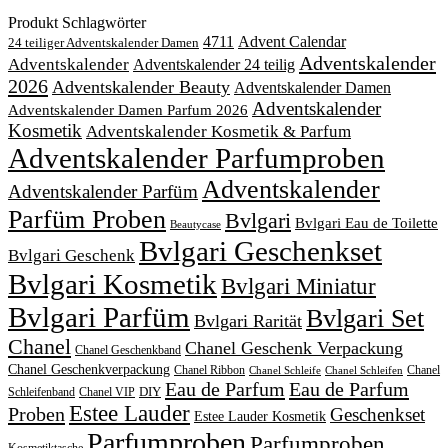
Produkt Schlagwörter
4711
Advent Calendar
24 teiliger Adventskalender Damen
Adventskalender
Adventskalender
Adventskalender 24 teilig
2026
Adventskalender Beauty
Adventskalender Damen
Adventskalender
Adventskalender Damen Parfum 2026
Kosmetik
Adventskalender Kosmetik & Parfum
Adventskalender Parfumproben
Adventskalender
Adventskalender Parfüm
Parfüm Proben
Bvlgari
Bvlgari Eau de Toilette
Beautycase
Bvlgari Geschenkset
Bvlgari Geschenk
Bvlgari Kosmetik
Bvlgari Miniatur
Bvlgari Parfüm
Bvlgari Set
Bvlgari Rarität
Chanel
Chanel Geschenk Verpackung
Chanel Geschenkband
Chanel Geschenkverpackung
Chanel Ribbon
Chanel
Chanel Schleife
Chanel Schleifen
Eau de Parfum
Eau de Parfum
DIY
Schleifenband
Chanel VIP
Estee Lauder
Proben
Geschenkset
Estee Lauder Kosmetik
Parfumproben
Parfumproben
Kosmetiktasche