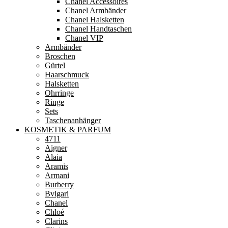
Chanel Accessoires
Chanel Armbänder
Chanel Halsketten
Chanel Handtaschen
Chanel VIP
Armbänder
Broschen
Gürtel
Haarschmuck
Halsketten
Ohrringe
Ringe
Sets
Taschenanhänger
KOSMETIK & PARFUM
4711
Aigner
Alaia
Aramis
Armani
Burberry
Bvlgari
Chanel
Chloé
Clarins