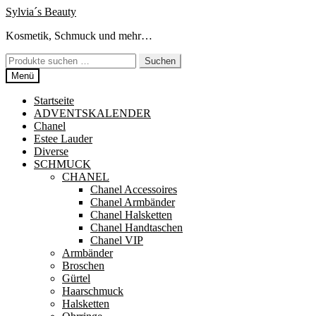
Zur
Zum
Sylvia´s Beauty
Navigation
Inhalt
Kosmetik, Schmuck und mehr…
springen
springen
Suchen
Suchen
nach:
Menü
Startseite
ADVENTSKALENDER
Chanel
Estee Lauder
Diverse
SCHMUCK
CHANEL
Chanel Accessoires
Chanel Armbänder
Chanel Halsketten
Chanel Handtaschen
Chanel VIP
Armbänder
Broschen
Gürtel
Haarschmuck
Halsketten