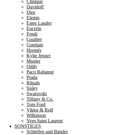
Clinique
Davidoff
Dior
Elemis
Estee Lauder
Eucerin
Fendi
Gaultier
Guerlain
Hermés
Kylie Jenner
Mugler
Oilily
Paco Rabanne
Prada
Rituals
Sisley
Swarovski
Tiffany & Co.
Tom Ford
Viktor & Rolf
Wilkinson
Yves Saint Laurent
SONSTIGES
Schleifen und Bänder