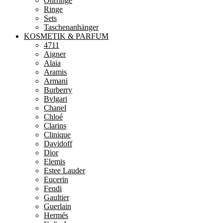
Ohrringe
Ringe
Sets
Taschenanhänger
KOSMETIK & PARFUM
4711
Aigner
Alaia
Aramis
Armani
Burberry
Bvlgari
Chanel
Chloé
Clarins
Clinique
Davidoff
Dior
Elemis
Estee Lauder
Eucerin
Fendi
Gaultier
Guerlain
Hermés