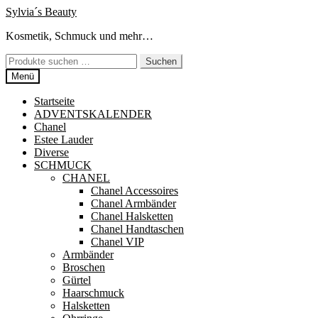
Zur
Zum
Sylvia´s Beauty
Navigation
Inhalt
Kosmetik, Schmuck und mehr…
springen
springen
Suchen
Suchen
nach:
Menü
Startseite
ADVENTSKALENDER
Chanel
Estee Lauder
Diverse
SCHMUCK
CHANEL
Chanel Accessoires
Chanel Armbänder
Chanel Halsketten
Chanel Handtaschen
Chanel VIP
Armbänder
Broschen
Gürtel
Haarschmuck
Halsketten