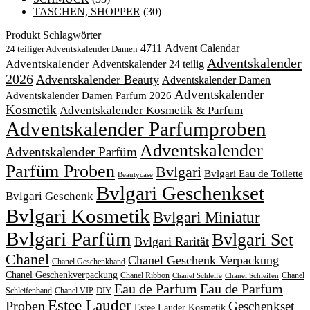
TASCHEN, SHOPPER
(30)
Produkt Schlagwörter
4711
Advent Calendar
24 teiliger Adventskalender Damen
Adventskalender
Adventskalender
Adventskalender 24 teilig
2026
Adventskalender Beauty
Adventskalender Damen
Adventskalender
Adventskalender Damen Parfum 2026
Kosmetik
Adventskalender Kosmetik & Parfum
Adventskalender Parfumproben
Adventskalender
Adventskalender Parfüm
Parfüm Proben
Bvlgari
Bvlgari Eau de Toilette
Beautycase
Bvlgari Geschenkset
Bvlgari Geschenk
Bvlgari Kosmetik
Bvlgari Miniatur
Bvlgari Parfüm
Bvlgari Set
Bvlgari Rarität
Chanel
Chanel Geschenk Verpackung
Chanel Geschenkband
Chanel Geschenkverpackung
Chanel Ribbon
Chanel
Chanel Schleife
Chanel Schleifen
Eau de Parfum
Eau de Parfum
DIY
Schleifenband
Chanel VIP
Estee Lauder
Proben
Geschenkset
Estee Lauder Kosmetik