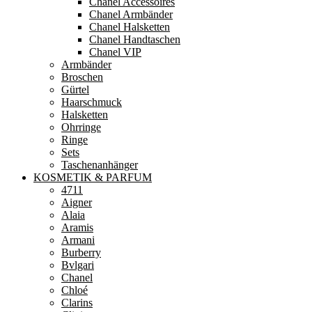
Chanel Accessoires
Chanel Armbänder
Chanel Halsketten
Chanel Handtaschen
Chanel VIP
Armbänder
Broschen
Gürtel
Haarschmuck
Halsketten
Ohrringe
Ringe
Sets
Taschenanhänger
KOSMETIK & PARFUM
4711
Aigner
Alaia
Aramis
Armani
Burberry
Bvlgari
Chanel
Chloé
Clarins