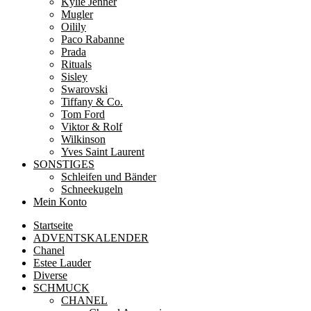
Kylie Jenner
Mugler
Oilily
Paco Rabanne
Prada
Rituals
Sisley
Swarovski
Tiffany & Co.
Tom Ford
Viktor & Rolf
Wilkinson
Yves Saint Laurent
SONSTIGES
Schleifen und Bänder
Schneekugeln
Mein Konto
Startseite
ADVENTSKALENDER
Chanel
Estee Lauder
Diverse
SCHMUCK
CHANEL