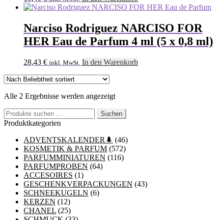
Narciso Rodriguez NARCISO FOR
HER Eau de Parfum 4 ml (5 x 0,8 ml)
28,43
€
In den Warenkorb
inkl. MwSt.
Nach
Alle 2 Ergebnisse werden angezeigt
Beliebtheit
Suchen
sortiert
Suchen
nach:
Produktkategorien
ADVENTSKALENDER🌲
(46)
KOSMETIK & PARFUM
(572)
PARFUMMINIATUREN
(116)
PARFUMPROBEN
(64)
ACCESOIRES
(1)
GESCHENKVERPACKUNGEN
(43)
SCHNEEKUGELN
(6)
KERZEN
(12)
CHANEL
(25)
SCHMUCK
(33)