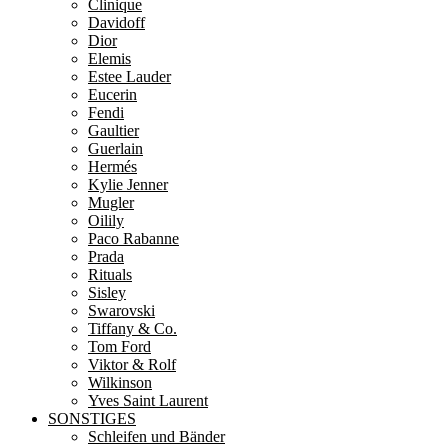
Clinique
Davidoff
Dior
Elemis
Estee Lauder
Eucerin
Fendi
Gaultier
Guerlain
Hermés
Kylie Jenner
Mugler
Oilily
Paco Rabanne
Prada
Rituals
Sisley
Swarovski
Tiffany & Co.
Tom Ford
Viktor & Rolf
Wilkinson
Yves Saint Laurent
SONSTIGES
Schleifen und Bänder