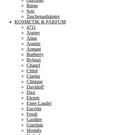
Ohrringe
Ringe
Sets
Taschenanhänger
KOSMETIK & PARFUM
4711
Aigner
Alaia
Aramis
Armani
Burberry
Bvlgari
Chanel
Chloé
Clarins
Clinique
Davidoff
Dior
Elemis
Estee Lauder
Eucerin
Fendi
Gaultier
Guerlain
Hermés