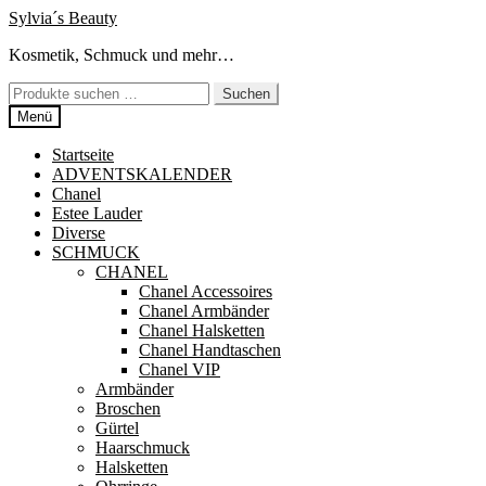
Zur
Zum
Sylvia´s Beauty
Navigation
Inhalt
Kosmetik, Schmuck und mehr…
springen
springen
Suchen
Suchen
nach:
Menü
Startseite
ADVENTSKALENDER
Chanel
Estee Lauder
Diverse
SCHMUCK
CHANEL
Chanel Accessoires
Chanel Armbänder
Chanel Halsketten
Chanel Handtaschen
Chanel VIP
Armbänder
Broschen
Gürtel
Haarschmuck
Halsketten