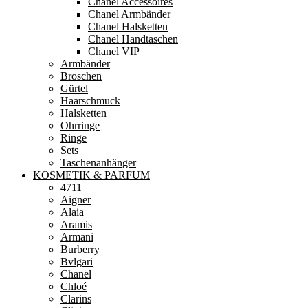
Chanel Accessoires
Chanel Armbänder
Chanel Halsketten
Chanel Handtaschen
Chanel VIP
Armbänder
Broschen
Gürtel
Haarschmuck
Halsketten
Ohrringe
Ringe
Sets
Taschenanhänger
KOSMETIK & PARFUM
4711
Aigner
Alaia
Aramis
Armani
Burberry
Bvlgari
Chanel
Chloé
Clarins