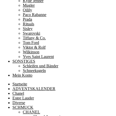
Kylie Jenner
Mugler
Oilily
Paco Rabanne
Prada
Rituals
Sisley
Swarovski
Tiffany & Co.
Tom Ford
Viktor & Rolf
Wilkinson
Yves Saint Laurent
SONSTIGES
Schleifen und Bänder
Schneekugeln
Mein Konto
Startseite
ADVENTSKALENDER
Chanel
Estee Lauder
Diverse
SCHMUCK
CHANEL