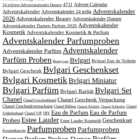
4711
Advent Calendar
24 teiliger Adventskalender Damen
Adventskalender
Adventskalender
Adventskalender 24 teilig
2026
Adventskalender Beauty
Adventskalender Damen
Adventskalender
Adventskalender Damen Parfum 2026
Kosmetik
Adventskalender Kosmetik & Parfum
Adventskalender Parfumproben
Adventskalender
Adventskalender Parfüm
Parfüm Proben
Bvlgari
Bvlgari Eau de Toilette
Beautycase
Bvlgari Geschenkset
Bvlgari Geschenk
Bvlgari Kosmetik
Bvlgari Miniatur
Bvlgari Parfüm
Bvlgari Set
Bvlgari Rarität
Chanel
Chanel Geschenk Verpackung
Chanel Geschenkband
Chanel Geschenkverpackung
Chanel Ribbon
Chanel
Chanel Schleife
Chanel Schleifen
Eau de Parfum
Eau de Parfum
DIY
Schleifenband
Chanel VIP
Estee Lauder
Proben
Geschenkset
Estee Lauder Kosmetik
Parfumproben
Parfumproben
Kosmetiktasche
Parfüm
Damen