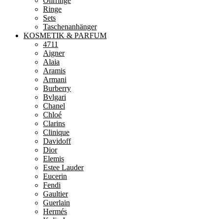
Ohrringe
Ringe
Sets
Taschenanhänger
KOSMETIK & PARFUM
4711
Aigner
Alaia
Aramis
Armani
Burberry
Bvlgari
Chanel
Chloé
Clarins
Clinique
Davidoff
Dior
Elemis
Estee Lauder
Eucerin
Fendi
Gaultier
Guerlain
Hermés