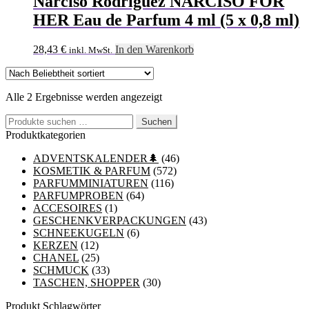
Narciso Rodriguez NARCISO FOR
HER Eau de Parfum 4 ml (5 x 0,8 ml)
28,43
€
In den Warenkorb
inkl. MwSt.
Nach
Alle 2 Ergebnisse werden angezeigt
Beliebtheit
Suchen
sortiert
Suchen
nach:
Produktkategorien
ADVENTSKALENDER🌲
(46)
KOSMETIK & PARFUM
(572)
PARFUMMINIATUREN
(116)
PARFUMPROBEN
(64)
ACCESOIRES
(1)
GESCHENKVERPACKUNGEN
(43)
SCHNEEKUGELN
(6)
KERZEN
(12)
CHANEL
(25)
SCHMUCK
(33)
TASCHEN, SHOPPER
(30)
Produkt Schlagwörter