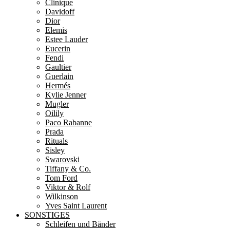
Clinique
Davidoff
Dior
Elemis
Estee Lauder
Eucerin
Fendi
Gaultier
Guerlain
Hermés
Kylie Jenner
Mugler
Oilily
Paco Rabanne
Prada
Rituals
Sisley
Swarovski
Tiffany & Co.
Tom Ford
Viktor & Rolf
Wilkinson
Yves Saint Laurent
SONSTIGES
Schleifen und Bänder