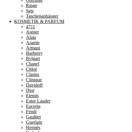
Ohrringe
Ringe
Sets
Taschenanhänger
KOSMETIK & PARFUM
4711
Aigner
Alaia
Aramis
Armani
Burberry
Bvlgari
Chanel
Chloé
Clarins
Clinique
Davidoff
Dior
Elemis
Estee Lauder
Eucerin
Fendi
Gaultier
Guerlain
Hermés