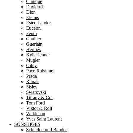
Clinique
Davidoff
Dior
Elemis
Estee Lauder
Eucerin
Fendi
Gaultier
Guerlain
Hermés
Kylie Jenner
Mugler
Oilily
Paco Rabanne
Prada
Rituals
Sisley
Swarovski
Tiffany & Co.
Tom Ford
Viktor & Rolf
Wilkinson
Yves Saint Laurent
SONSTIGES
Schleifen und Bänder