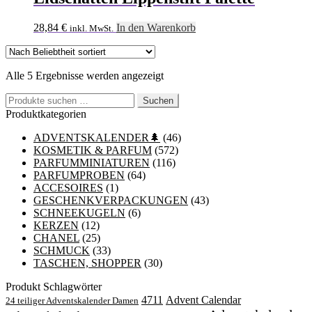
28,84
€
In den Warenkorb
inkl. MwSt.
Nach
Alle 5 Ergebnisse werden angezeigt
Beliebtheit
Suchen
sortiert
Suchen
nach:
Produktkategorien
ADVENTSKALENDER🌲
(46)
KOSMETIK & PARFUM
(572)
PARFUMMINIATUREN
(116)
PARFUMPROBEN
(64)
ACCESOIRES
(1)
GESCHENKVERPACKUNGEN
(43)
SCHNEEKUGELN
(6)
KERZEN
(12)
CHANEL
(25)
SCHMUCK
(33)
TASCHEN, SHOPPER
(30)
Produkt Schlagwörter
4711
Advent Calendar
24 teiliger Adventskalender Damen