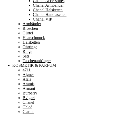
Chanel Accessoires
Chanel Armbänder
Chanel Halsketten
Chanel Handtaschen
Chanel VIP
Armbänder
Broschen
Gürtel
Haarschmuck
Halsketten
Ohrringe
Ringe
Sets
Taschenanhänger
KOSMETIK & PARFUM
4711
Aigner
Alaia
Aramis
Armani
Burberry
Bvlgari
Chanel
Chloé
Clarins