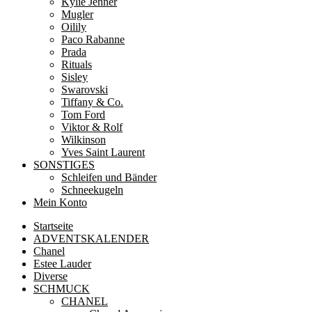
Kylie Jenner
Mugler
Oilily
Paco Rabanne
Prada
Rituals
Sisley
Swarovski
Tiffany & Co.
Tom Ford
Viktor & Rolf
Wilkinson
Yves Saint Laurent
SONSTIGES
Schleifen und Bänder
Schneekugeln
Mein Konto
Startseite
ADVENTSKALENDER
Chanel
Estee Lauder
Diverse
SCHMUCK
CHANEL