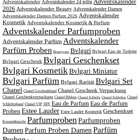
Adventskalender
Adventskalender
Adventskalender 24 teilig
2026
Adventskalender Beauty
Adventskalender Damen
Adventskalender
Adventskalender Damen Parfum 2026
Kosmetik
Adventskalender Kosmetik & Parfum
Adventskalender Parfumproben
Adventskalender
Adventskalender Parfüm
Parfüm Proben
Bvlgari
Bvlgari Eau de Toilette
Beautycase
Bvlgari Geschenkset
Bvlgari Geschenk
Bvlgari Kosmetik
Bvlgari Miniatur
Bvlgari Parfüm
Bvlgari Set
Bvlgari Rarität
Chanel
Chanel Geschenk Verpackung
Chanel Geschenkband
Chanel Geschenkverpackung
Chanel Ribbon
Chanel
Chanel Schleife
Chanel Schleifen
Eau de Parfum
Eau de Parfum
DIY
Schleifenband
Chanel VIP
Estee Lauder
Proben
Geschenkset
Estee Lauder Kosmetik
Parfumproben
Parfumproben
Kosmetiktasche
Parfüm
Damen
Parfum Proben Damen
Proben