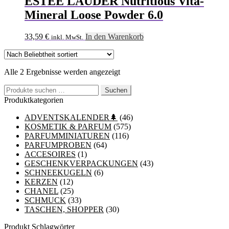
ESTEE LAUDER Nutritious Vita-
Mineral Loose Powder 6.0
33,59
€
In den Warenkorb
inkl. MwSt.
Nach
Alle 2 Ergebnisse werden angezeigt
Beliebtheit
Suchen
sortiert
Suchen
nach:
Produktkategorien
ADVENTSKALENDER🌲
(46)
KOSMETIK & PARFUM
(575)
PARFUMMINIATUREN
(116)
PARFUMPROBEN
(64)
ACCESOIRES
(1)
GESCHENKVERPACKUNGEN
(43)
SCHNEEKUGELN
(6)
KERZEN
(12)
CHANEL
(25)
SCHMUCK
(33)
TASCHEN, SHOPPER
(30)
Produkt Schlagwörter