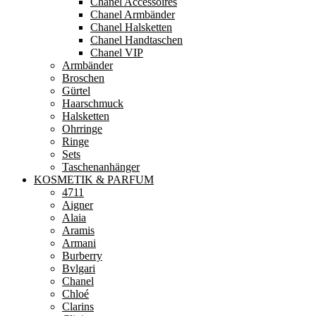
Chanel Accessoires
Chanel Armbänder
Chanel Halsketten
Chanel Handtaschen
Chanel VIP
Armbänder
Broschen
Gürtel
Haarschmuck
Halsketten
Ohrringe
Ringe
Sets
Taschenanhänger
KOSMETIK & PARFUM
4711
Aigner
Alaia
Aramis
Armani
Burberry
Bvlgari
Chanel
Chloé
Clarins