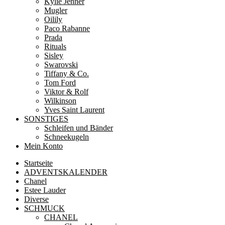
Kylie Jenner
Mugler
Oilily
Paco Rabanne
Prada
Rituals
Sisley
Swarovski
Tiffany & Co.
Tom Ford
Viktor & Rolf
Wilkinson
Yves Saint Laurent
SONSTIGES
Schleifen und Bänder
Schneekugeln
Mein Konto
Startseite
ADVENTSKALENDER
Chanel
Estee Lauder
Diverse
SCHMUCK
CHANEL