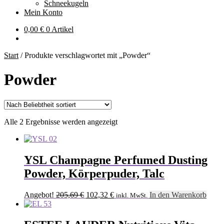
Schneekugeln
Mein Konto
0,00
€
0 Artikel
Start
/
Produkte verschlagwortet mit „Powder“
Powder
Nach
Alle 2 Ergebnisse werden angezeigt
Beliebtheit
sortiert
YSL Champagne Perfumed Dusting
Powder, Körperpuder, Talc
Ursprünglicher
Aktueller
Angebot!
205,69
€
102,32
€
In den Warenkorb
inkl. MwSt.
Preis
Preis
war:
ist:
205,69 €
102,32 €.