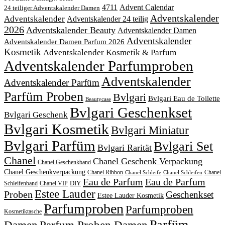
4711
Advent Calendar
24 teiliger Adventskalender Damen
Adventskalender
Adventskalender
Adventskalender 24 teilig
2026
Adventskalender Beauty
Adventskalender Damen
Adventskalender
Adventskalender Damen Parfum 2026
Kosmetik
Adventskalender Kosmetik & Parfum
Adventskalender Parfumproben
Adventskalender
Adventskalender Parfüm
Parfüm Proben
Bvlgari
Bvlgari Eau de Toilette
Beautycase
Bvlgari Geschenkset
Bvlgari Geschenk
Bvlgari Kosmetik
Bvlgari Miniatur
Bvlgari Parfüm
Bvlgari Set
Bvlgari Rarität
Chanel
Chanel Geschenk Verpackung
Chanel Geschenkband
Chanel Geschenkverpackung
Chanel Ribbon
Chanel
Chanel Schleife
Chanel Schleifen
Eau de Parfum
Eau de Parfum
DIY
Schleifenband
Chanel VIP
Estee Lauder
Proben
Geschenkset
Estee Lauder Kosmetik
Parfumproben
Parfumproben
Kosmetiktasche
Parfüm
Damen