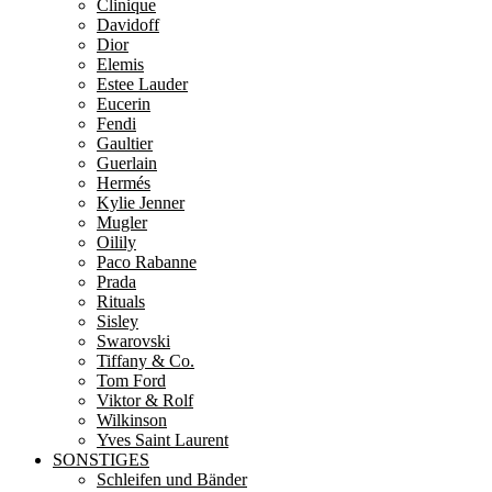
Clinique
Davidoff
Dior
Elemis
Estee Lauder
Eucerin
Fendi
Gaultier
Guerlain
Hermés
Kylie Jenner
Mugler
Oilily
Paco Rabanne
Prada
Rituals
Sisley
Swarovski
Tiffany & Co.
Tom Ford
Viktor & Rolf
Wilkinson
Yves Saint Laurent
SONSTIGES
Schleifen und Bänder