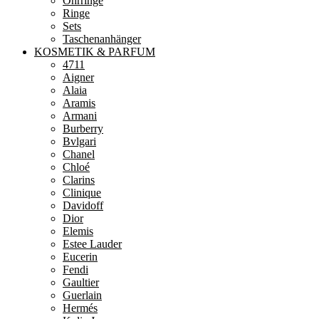
Ohrringe
Ringe
Sets
Taschenanhänger
KOSMETIK & PARFUM
4711
Aigner
Alaia
Aramis
Armani
Burberry
Bvlgari
Chanel
Chloé
Clarins
Clinique
Davidoff
Dior
Elemis
Estee Lauder
Eucerin
Fendi
Gaultier
Guerlain
Hermés