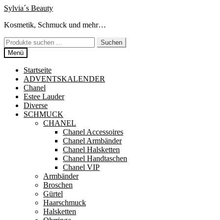
Zur
Zum
Sylvia´s Beauty
Navigation
Inhalt
Kosmetik, Schmuck und mehr…
springen
springen
Suchen
Suchen
nach:
Menü
Startseite
ADVENTSKALENDER
Chanel
Estee Lauder
Diverse
SCHMUCK
CHANEL
Chanel Accessoires
Chanel Armbänder
Chanel Halsketten
Chanel Handtaschen
Chanel VIP
Armbänder
Broschen
Gürtel
Haarschmuck
Halsketten