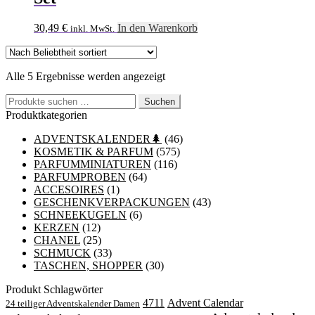
30,49
€
In den Warenkorb
inkl. MwSt.
Nach
Alle 5 Ergebnisse werden angezeigt
Beliebtheit
Suchen
sortiert
Suchen
nach:
Produktkategorien
ADVENTSKALENDER🌲
(46)
KOSMETIK & PARFUM
(575)
PARFUMMINIATUREN
(116)
PARFUMPROBEN
(64)
ACCESOIRES
(1)
GESCHENKVERPACKUNGEN
(43)
SCHNEEKUGELN
(6)
KERZEN
(12)
CHANEL
(25)
SCHMUCK
(33)
TASCHEN, SHOPPER
(30)
Produkt Schlagwörter
4711
Advent Calendar
24 teiliger Adventskalender Damen