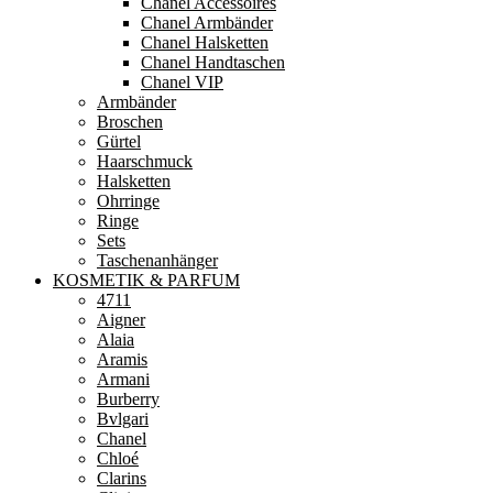
Chanel Accessoires
Chanel Armbänder
Chanel Halsketten
Chanel Handtaschen
Chanel VIP
Armbänder
Broschen
Gürtel
Haarschmuck
Halsketten
Ohrringe
Ringe
Sets
Taschenanhänger
KOSMETIK & PARFUM
4711
Aigner
Alaia
Aramis
Armani
Burberry
Bvlgari
Chanel
Chloé
Clarins