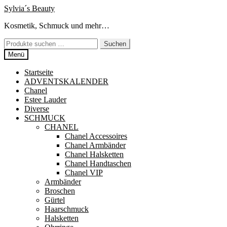
Zur
Zum
Sylvia´s Beauty
Navigation
Inhalt
Kosmetik, Schmuck und mehr…
springen
springen
Suchen
Suchen
nach:
Menü
Startseite
ADVENTSKALENDER
Chanel
Estee Lauder
Diverse
SCHMUCK
CHANEL
Chanel Accessoires
Chanel Armbänder
Chanel Halsketten
Chanel Handtaschen
Chanel VIP
Armbänder
Broschen
Gürtel
Haarschmuck
Halsketten