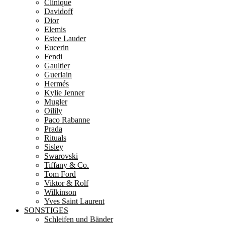
Clinique
Davidoff
Dior
Elemis
Estee Lauder
Eucerin
Fendi
Gaultier
Guerlain
Hermés
Kylie Jenner
Mugler
Oilily
Paco Rabanne
Prada
Rituals
Sisley
Swarovski
Tiffany & Co.
Tom Ford
Viktor & Rolf
Wilkinson
Yves Saint Laurent
SONSTIGES
Schleifen und Bänder