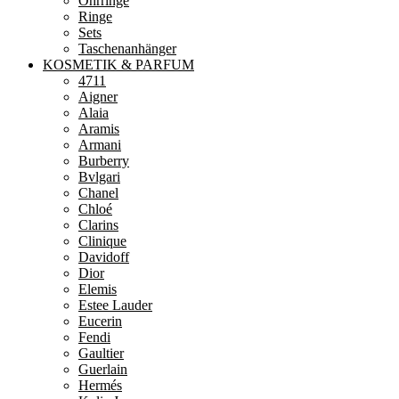
Ohrringe
Ringe
Sets
Taschenanhänger
KOSMETIK & PARFUM
4711
Aigner
Alaia
Aramis
Armani
Burberry
Bvlgari
Chanel
Chloé
Clarins
Clinique
Davidoff
Dior
Elemis
Estee Lauder
Eucerin
Fendi
Gaultier
Guerlain
Hermés