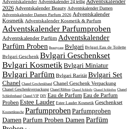
Adventskalender
Adventskalender
Adventskalender 24 teilig
2026
Adventskalender Beauty
Adventskalender Damen
Adventskalender
Adventskalender Damen Parfum 2026
Kosmetik
Adventskalender Kosmetik & Parfum
Adventskalender Parfumproben
Adventskalender
Adventskalender Parfüm
Parfüm Proben
Bvlgari
Bvlgari Eau de Toilette
Beautycase
Bvlgari Geschenkset
Bvlgari Geschenk
Bvlgari Kosmetik
Bvlgari Miniatur
Bvlgari Parfüm
Bvlgari Set
Bvlgari Rarität
Chanel
Chanel Geschenk Verpackung
Chanel Geschenkband
Chanel Geschenkverpackung
Chanel Ribbon
Chanel
Chanel Schleife
Chanel Schleifen
Eau de Parfum
Eau de Parfum
DIY
Schleifenband
Chanel VIP
Estee Lauder
Proben
Geschenkset
Estee Lauder Kosmetik
Parfumproben
Parfumproben
Kosmetiktasche
Parfüm
Damen
Parfum Proben Damen
Proben