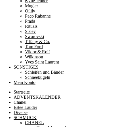
Kylie Jenner
Mugler
Oilily
Paco Rabanne
Prada
Rituals
Sisley
Swarovski
Tiffany & Co.
Tom Ford
Viktor & Rolf
Wilkinson
Yves Saint Laurent
SONSTIGES
Schleifen und Bänder
Schneekugeln
Mein Konto
Startseite
ADVENTSKALENDER
Chanel
Estee Lauder
Diverse
SCHMUCK
CHANEL