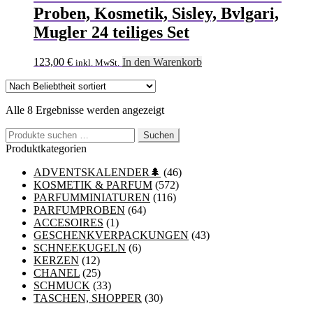
Proben, Kosmetik, Sisley, Bvlgari,
Mugler 24 teiliges Set
123,00
€
In den Warenkorb
inkl. MwSt.
Nach
Alle 8 Ergebnisse werden angezeigt
Beliebtheit
Suchen
sortiert
Suchen
nach:
Produktkategorien
ADVENTSKALENDER🌲
(46)
KOSMETIK & PARFUM
(572)
PARFUMMINIATUREN
(116)
PARFUMPROBEN
(64)
ACCESOIRES
(1)
GESCHENKVERPACKUNGEN
(43)
SCHNEEKUGELN
(6)
KERZEN
(12)
CHANEL
(25)
SCHMUCK
(33)
TASCHEN, SHOPPER
(30)