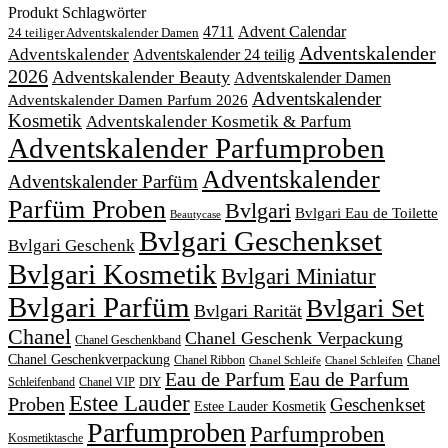
Produkt Schlagwörter
4711
Advent Calendar
24 teiliger Adventskalender Damen
Adventskalender
Adventskalender
Adventskalender 24 teilig
2026
Adventskalender Beauty
Adventskalender Damen
Adventskalender
Adventskalender Damen Parfum 2026
Kosmetik
Adventskalender Kosmetik & Parfum
Adventskalender Parfumproben
Adventskalender
Adventskalender Parfüm
Parfüm Proben
Bvlgari
Bvlgari Eau de Toilette
Beautycase
Bvlgari Geschenkset
Bvlgari Geschenk
Bvlgari Kosmetik
Bvlgari Miniatur
Bvlgari Parfüm
Bvlgari Set
Bvlgari Rarität
Chanel
Chanel Geschenk Verpackung
Chanel Geschenkband
Chanel Geschenkverpackung
Chanel Ribbon
Chanel
Chanel Schleife
Chanel Schleifen
Eau de Parfum
Eau de Parfum
DIY
Schleifenband
Chanel VIP
Estee Lauder
Proben
Geschenkset
Estee Lauder Kosmetik
Parfumproben
Parfumproben
Kosmetiktasche