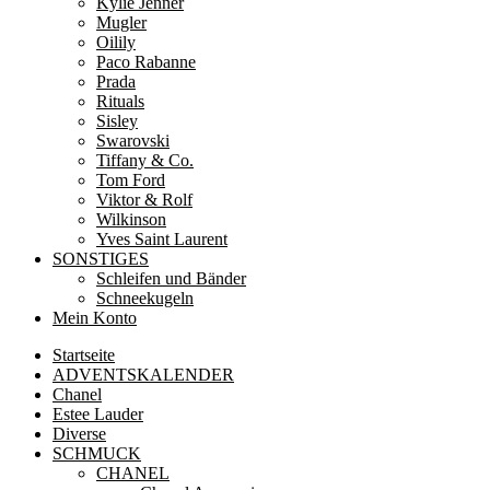
Kylie Jenner
Mugler
Oilily
Paco Rabanne
Prada
Rituals
Sisley
Swarovski
Tiffany & Co.
Tom Ford
Viktor & Rolf
Wilkinson
Yves Saint Laurent
SONSTIGES
Schleifen und Bänder
Schneekugeln
Mein Konto
Startseite
ADVENTSKALENDER
Chanel
Estee Lauder
Diverse
SCHMUCK
CHANEL