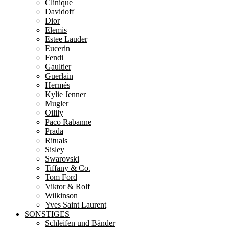
Clinique
Davidoff
Dior
Elemis
Estee Lauder
Eucerin
Fendi
Gaultier
Guerlain
Hermés
Kylie Jenner
Mugler
Oilily
Paco Rabanne
Prada
Rituals
Sisley
Swarovski
Tiffany & Co.
Tom Ford
Viktor & Rolf
Wilkinson
Yves Saint Laurent
SONSTIGES
Schleifen und Bänder