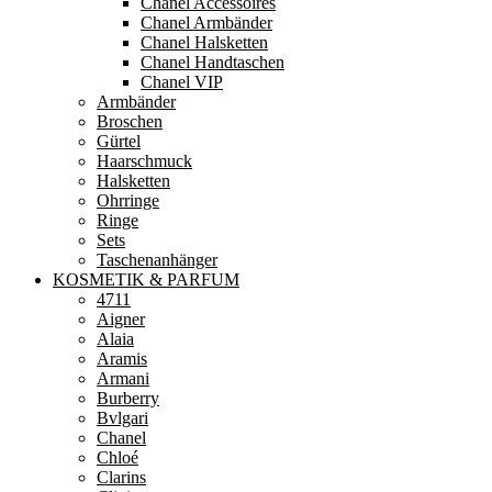
Chanel Accessoires
Chanel Armbänder
Chanel Halsketten
Chanel Handtaschen
Chanel VIP
Armbänder
Broschen
Gürtel
Haarschmuck
Halsketten
Ohrringe
Ringe
Sets
Taschenanhänger
KOSMETIK & PARFUM
4711
Aigner
Alaia
Aramis
Armani
Burberry
Bvlgari
Chanel
Chloé
Clarins