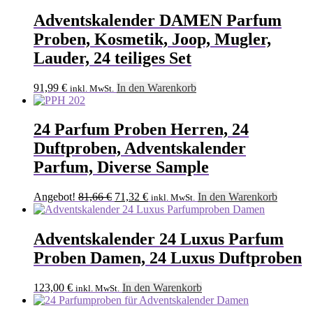
Adventskalender DAMEN Parfum
Proben, Kosmetik, Joop, Mugler,
Lauder, 24 teiliges Set
91,99
€
In den Warenkorb
inkl. MwSt.
24 Parfum Proben Herren, 24
Duftproben, Adventskalender
Parfum, Diverse Sample
Ursprünglicher
Aktueller
Angebot!
81,66
€
71,32
€
In den Warenkorb
inkl. MwSt.
Preis
Preis
war:
ist:
81,66 €
71,32 €.
Adventskalender 24 Luxus Parfum
Proben Damen, 24 Luxus Duftproben
123,00
€
In den Warenkorb
inkl. MwSt.