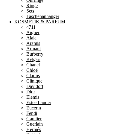
Ohrringe
Ringe
Sets
Taschenanhänger
KOSMETIK & PARFUM
4711
Aigner
Alaia
Aramis
Armani
Burberry
Bvlgari
Chanel
Chloé
Clarins
Clinique
Davidoff
Dior
Elemis
Estee Lauder
Eucerin
Fendi
Gaultier
Guerlain
Hermés