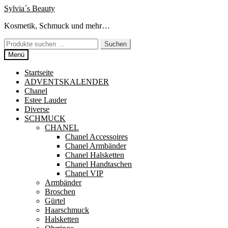
Zur
Zum
Sylvia´s Beauty
Navigation
Inhalt
Kosmetik, Schmuck und mehr…
springen
springen
Suchen
Suchen
nach:
Menü
Startseite
ADVENTSKALENDER
Chanel
Estee Lauder
Diverse
SCHMUCK
CHANEL
Chanel Accessoires
Chanel Armbänder
Chanel Halsketten
Chanel Handtaschen
Chanel VIP
Armbänder
Broschen
Gürtel
Haarschmuck
Halsketten