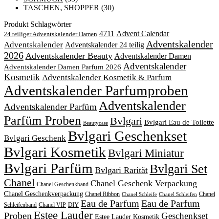
TASCHEN, SHOPPER
(30)
Produkt Schlagwörter
4711
Advent Calendar
24 teiliger Adventskalender Damen
Adventskalender
Adventskalender
Adventskalender 24 teilig
2026
Adventskalender Beauty
Adventskalender Damen
Adventskalender
Adventskalender Damen Parfum 2026
Kosmetik
Adventskalender Kosmetik & Parfum
Adventskalender Parfumproben
Adventskalender
Adventskalender Parfüm
Parfüm Proben
Bvlgari
Bvlgari Eau de Toilette
Beautycase
Bvlgari Geschenkset
Bvlgari Geschenk
Bvlgari Kosmetik
Bvlgari Miniatur
Bvlgari Parfüm
Bvlgari Set
Bvlgari Rarität
Chanel
Chanel Geschenk Verpackung
Chanel Geschenkband
Chanel Geschenkverpackung
Chanel Ribbon
Chanel
Chanel Schleife
Chanel Schleifen
Eau de Parfum
Eau de Parfum
DIY
Schleifenband
Chanel VIP
Estee Lauder
Proben
Geschenkset
Estee Lauder Kosmetik