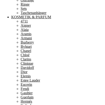
Ohrringe
Ringe
Sets
Taschenanhänger
KOSMETIK & PARFUM
4711
Aigner
Alaia
Aramis
Armani
Burberry
Bvlgari
Chanel
Chloé
Clarins
Clinique
Davidoff
Dior
Elemis
Estee Lauder
Eucerin
Fendi
Gaultier
Guerlain
Hermés