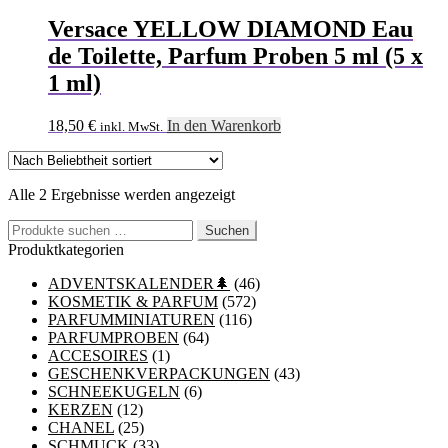
Versace YELLOW DIAMOND Eau
de Toilette, Parfum Proben 5 ml (5 x
1 ml)
18,50
€
In den Warenkorb
inkl. MwSt.
Nach
Alle 2 Ergebnisse werden angezeigt
Beliebtheit
Suchen
sortiert
Suchen
nach:
Produktkategorien
ADVENTSKALENDER🌲
(46)
KOSMETIK & PARFUM
(572)
PARFUMMINIATUREN
(116)
PARFUMPROBEN
(64)
ACCESOIRES
(1)
GESCHENKVERPACKUNGEN
(43)
SCHNEEKUGELN
(6)
KERZEN
(12)
CHANEL
(25)
SCHMUCK
(33)