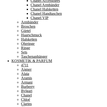
Chanel Accessoires
Chanel Armbänder
Chanel Halsketten
Chanel Handtaschen
Chanel VIP
Armbänder
Broschen
Gürtel
Haarschmuck
Halsketten
Ohrringe
Ringe
Sets
Taschenanhänger
KOSMETIK & PARFUM
4711
Aigner
Alaia
Aramis
Armani
Burberry
Bvlgari
Chanel
Chloé
Clarins