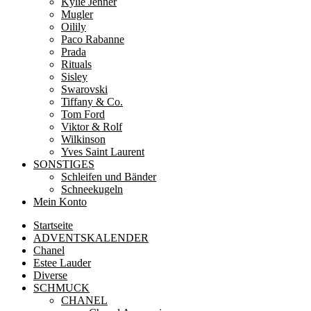
Kylie Jenner
Mugler
Oilily
Paco Rabanne
Prada
Rituals
Sisley
Swarovski
Tiffany & Co.
Tom Ford
Viktor & Rolf
Wilkinson
Yves Saint Laurent
SONSTIGES
Schleifen und Bänder
Schneekugeln
Mein Konto
Startseite
ADVENTSKALENDER
Chanel
Estee Lauder
Diverse
SCHMUCK
CHANEL