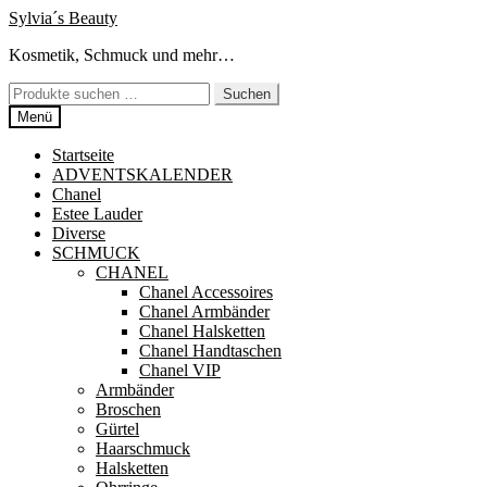
Zur
Zum
Sylvia´s Beauty
Navigation
Inhalt
Kosmetik, Schmuck und mehr…
springen
springen
Suchen
Suchen
nach:
Menü
Startseite
ADVENTSKALENDER
Chanel
Estee Lauder
Diverse
SCHMUCK
CHANEL
Chanel Accessoires
Chanel Armbänder
Chanel Halsketten
Chanel Handtaschen
Chanel VIP
Armbänder
Broschen
Gürtel
Haarschmuck
Halsketten