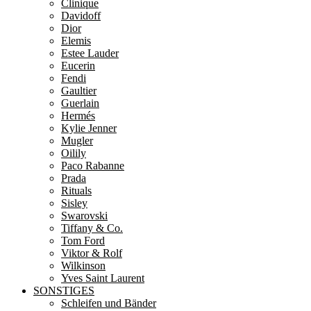
Clinique
Davidoff
Dior
Elemis
Estee Lauder
Eucerin
Fendi
Gaultier
Guerlain
Hermés
Kylie Jenner
Mugler
Oilily
Paco Rabanne
Prada
Rituals
Sisley
Swarovski
Tiffany & Co.
Tom Ford
Viktor & Rolf
Wilkinson
Yves Saint Laurent
SONSTIGES
Schleifen und Bänder