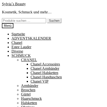
Zur
Zum
Sylvia´s Beauty
Navigation
Inhalt
Kosmetik, Schmuck und mehr…
springen
springen
Suchen
Suchen
nach:
Menü
Startseite
ADVENTSKALENDER
Chanel
Estee Lauder
Diverse
SCHMUCK
CHANEL
Chanel Accessoires
Chanel Armbänder
Chanel Halsketten
Chanel Handtaschen
Chanel VIP
Armbänder
Broschen
Gürtel
Haarschmuck
Halsketten