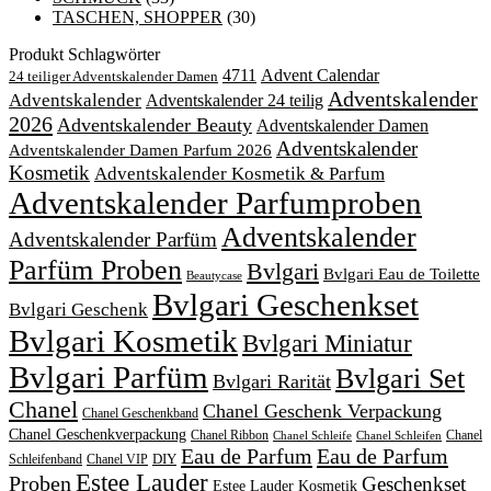
TASCHEN, SHOPPER
(30)
Produkt Schlagwörter
4711
Advent Calendar
24 teiliger Adventskalender Damen
Adventskalender
Adventskalender
Adventskalender 24 teilig
2026
Adventskalender Beauty
Adventskalender Damen
Adventskalender
Adventskalender Damen Parfum 2026
Kosmetik
Adventskalender Kosmetik & Parfum
Adventskalender Parfumproben
Adventskalender
Adventskalender Parfüm
Parfüm Proben
Bvlgari
Bvlgari Eau de Toilette
Beautycase
Bvlgari Geschenkset
Bvlgari Geschenk
Bvlgari Kosmetik
Bvlgari Miniatur
Bvlgari Parfüm
Bvlgari Set
Bvlgari Rarität
Chanel
Chanel Geschenk Verpackung
Chanel Geschenkband
Chanel Geschenkverpackung
Chanel Ribbon
Chanel
Chanel Schleife
Chanel Schleifen
Eau de Parfum
Eau de Parfum
DIY
Schleifenband
Chanel VIP
Estee Lauder
Proben
Geschenkset
Estee Lauder Kosmetik