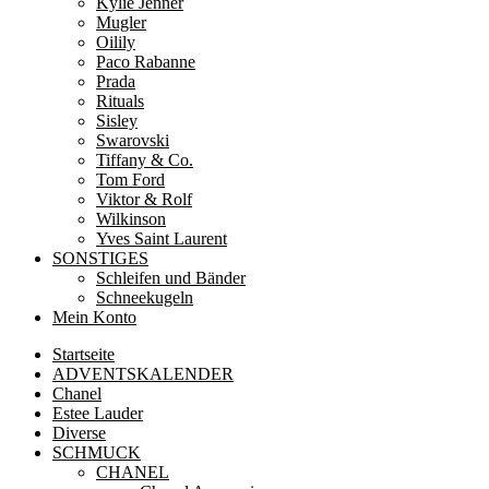
Kylie Jenner
Mugler
Oilily
Paco Rabanne
Prada
Rituals
Sisley
Swarovski
Tiffany & Co.
Tom Ford
Viktor & Rolf
Wilkinson
Yves Saint Laurent
SONSTIGES
Schleifen und Bänder
Schneekugeln
Mein Konto
Startseite
ADVENTSKALENDER
Chanel
Estee Lauder
Diverse
SCHMUCK
CHANEL