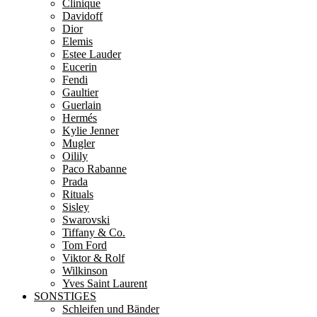
Clinique
Davidoff
Dior
Elemis
Estee Lauder
Eucerin
Fendi
Gaultier
Guerlain
Hermés
Kylie Jenner
Mugler
Oilily
Paco Rabanne
Prada
Rituals
Sisley
Swarovski
Tiffany & Co.
Tom Ford
Viktor & Rolf
Wilkinson
Yves Saint Laurent
SONSTIGES
Schleifen und Bänder