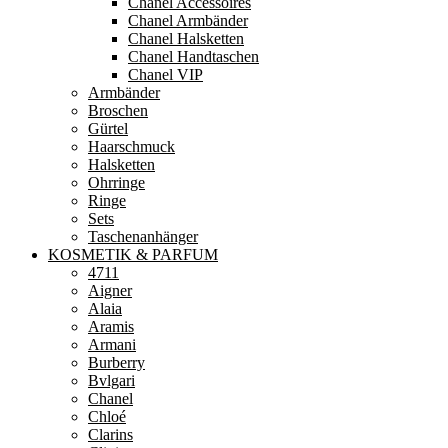
Chanel Accessoires
Chanel Armbänder
Chanel Halsketten
Chanel Handtaschen
Chanel VIP
Armbänder
Broschen
Gürtel
Haarschmuck
Halsketten
Ohrringe
Ringe
Sets
Taschenanhänger
KOSMETIK & PARFUM
4711
Aigner
Alaia
Aramis
Armani
Burberry
Bvlgari
Chanel
Chloé
Clarins