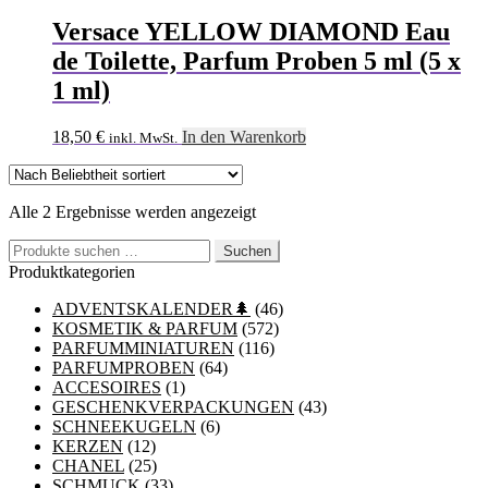
Versace YELLOW DIAMOND Eau
de Toilette, Parfum Proben 5 ml (5 x
1 ml)
18,50
€
In den Warenkorb
inkl. MwSt.
Nach
Alle 2 Ergebnisse werden angezeigt
Beliebtheit
Suchen
sortiert
Suchen
nach:
Produktkategorien
ADVENTSKALENDER🌲
(46)
KOSMETIK & PARFUM
(572)
PARFUMMINIATUREN
(116)
PARFUMPROBEN
(64)
ACCESOIRES
(1)
GESCHENKVERPACKUNGEN
(43)
SCHNEEKUGELN
(6)
KERZEN
(12)
CHANEL
(25)
SCHMUCK
(33)