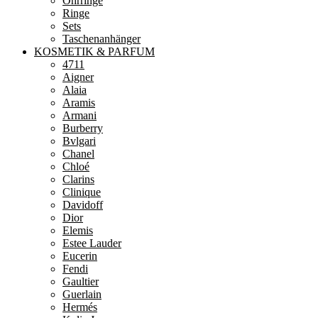
Ohrringe
Ringe
Sets
Taschenanhänger
KOSMETIK & PARFUM
4711
Aigner
Alaia
Aramis
Armani
Burberry
Bvlgari
Chanel
Chloé
Clarins
Clinique
Davidoff
Dior
Elemis
Estee Lauder
Eucerin
Fendi
Gaultier
Guerlain
Hermés