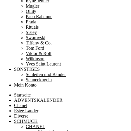
Kylie Jenner
Mugler
Oilily
Paco Rabanne
Prada
Rituals
Sisley
Swarovski
Tiffany & Co.
Tom Ford
Viktor & Rolf
Wilkinson
Yves Saint Laurent
SONSTIGES
Schleifen und Bänder
Schneekugeln
Mein Konto
Startseite
ADVENTSKALENDER
Chanel
Estee Lauder
Diverse
SCHMUCK
CHANEL