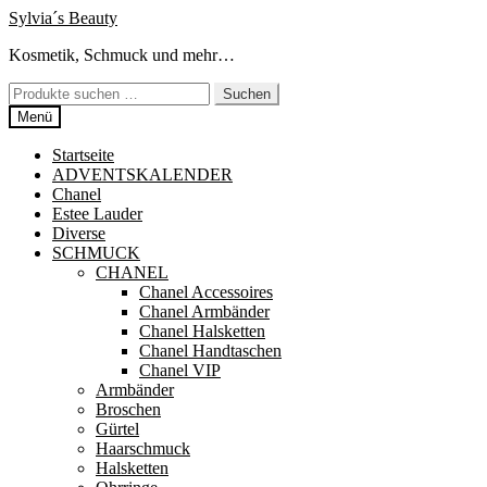
Zur
Zum
Sylvia´s Beauty
Navigation
Inhalt
Kosmetik, Schmuck und mehr…
springen
springen
Suchen
Suchen
nach:
Menü
Startseite
ADVENTSKALENDER
Chanel
Estee Lauder
Diverse
SCHMUCK
CHANEL
Chanel Accessoires
Chanel Armbänder
Chanel Halsketten
Chanel Handtaschen
Chanel VIP
Armbänder
Broschen
Gürtel
Haarschmuck
Halsketten