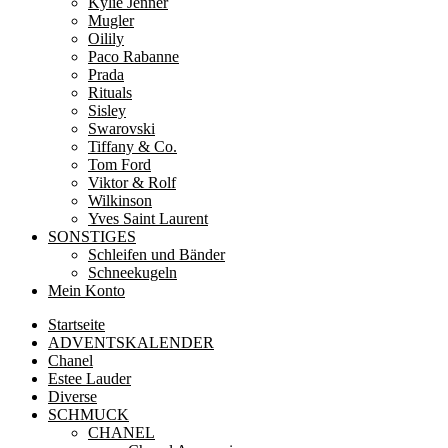
Kylie Jenner
Mugler
Oilily
Paco Rabanne
Prada
Rituals
Sisley
Swarovski
Tiffany & Co.
Tom Ford
Viktor & Rolf
Wilkinson
Yves Saint Laurent
SONSTIGES
Schleifen und Bänder
Schneekugeln
Mein Konto
Startseite
ADVENTSKALENDER
Chanel
Estee Lauder
Diverse
SCHMUCK
CHANEL