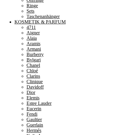
Ohrringe
Ringe
Sets
Taschenanhänger
KOSMETIK & PARFUM
4711
Aigner
Alaia
Aramis
Armani
Burberry
Bvlgari
Chanel
Chloé
Clarins
Clinique
Davidoff
Dior
Elemis
Estee Lauder
Eucerin
Fendi
Gaultier
Guerlain
Hermés