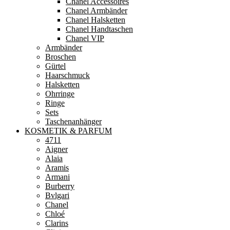
Chanel Accessoires
Chanel Armbänder
Chanel Halsketten
Chanel Handtaschen
Chanel VIP
Armbänder
Broschen
Gürtel
Haarschmuck
Halsketten
Ohrringe
Ringe
Sets
Taschenanhänger
KOSMETIK & PARFUM
4711
Aigner
Alaia
Aramis
Armani
Burberry
Bvlgari
Chanel
Chloé
Clarins