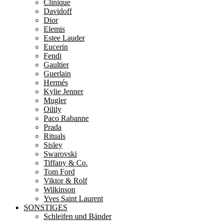
Clinique
Davidoff
Dior
Elemis
Estee Lauder
Eucerin
Fendi
Gaultier
Guerlain
Hermés
Kylie Jenner
Mugler
Oilily
Paco Rabanne
Prada
Rituals
Sisley
Swarovski
Tiffany & Co.
Tom Ford
Viktor & Rolf
Wilkinson
Yves Saint Laurent
SONSTIGES
Schleifen und Bänder