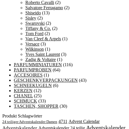
Roberto Cavalli
(2)
Salvatore Ferragamo
(2)
Shiseido
(13)
Sisley
(2)
Swarovski
(2)
Tiffany & Co.
(2)
Tom Ford
(2)
Van Cleef & Arpels
(1)
Versace
(3)
Wilkinson
(1)
Yves Saint Laurent
(3)
Zadig & Voltaire
(1)
PARFUMMINIATUREN
(116)
PARFUMPROBEN
(64)
ACCESOIRES
(1)
GESCHENKVERPACKUNGEN
(43)
SCHNEEKUGELN
(6)
KERZEN
(12)
CHANEL
(25)
SCHMUCK
(33)
TASCHEN, SHOPPER
(30)
Produkt Schlagwörter
4711
Advent Calendar
24 teiliger Adventskalender Damen
Adventskalender
Adventskalender
Adventskalender 24 teilig