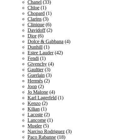
Chanel
(33)
Chloe
(1)
Chopard
(1)
Clarins
(3)
Clinique
(6)
Davidoff
(2)
Dior
(6)
Dolce & Gabbana
(4)
Dunhill
(1)
Estee Lauder
(42)
Fendi
(1)
Givenchy
(4)
Gaultier
(3)
Guerlain
(3)
Hermés
(2)
Joop
(2)
Jo Malone
(4)
Karl Lagerfeld
(1)
Kenzo
(2)
Kilian
(1)
Lacoste
(2)
Lancome
(1)
Mugler
(5)
Narciso Rodriguez
(3)
Paco Rabanne
(18)