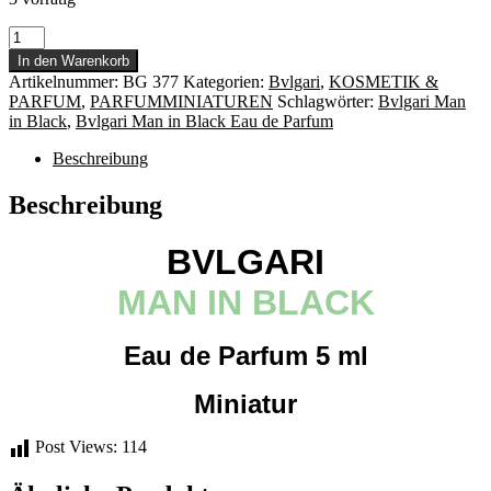
Bvlgari
Man
In den Warenkorb
in
Artikelnummer:
BG 377
Kategorien:
Bvlgari
,
KOSMETIK &
Black
PARFUM
,
PARFUMMINIATUREN
Schlagwörter:
Bvlgari Man
Eau
in Black
,
Bvlgari Man in Black Eau de Parfum
de
Parfum
Beschreibung
5
ml
Beschreibung
Miniatur
Menge
BVLGARI
MAN IN BLACK
Eau de Parfum 5 ml
Miniatur
Post Views:
114