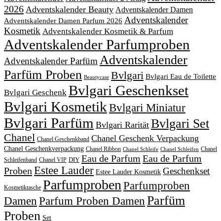
2026
Adventskalender Beauty
Adventskalender Damen
Adventskalender
Adventskalender Damen Parfum 2026
Kosmetik
Adventskalender Kosmetik & Parfum
Adventskalender Parfumproben
Adventskalender
Adventskalender Parfüm
Parfüm Proben
Bvlgari
Bvlgari Eau de Toilette
Beautycase
Bvlgari Geschenkset
Bvlgari Geschenk
Bvlgari Kosmetik
Bvlgari Miniatur
Bvlgari Parfüm
Bvlgari Set
Bvlgari Rarität
Chanel
Chanel Geschenk Verpackung
Chanel Geschenkband
Chanel Geschenkverpackung
Chanel Ribbon
Chanel
Chanel Schleife
Chanel Schleifen
Eau de Parfum
Eau de Parfum
DIY
Schleifenband
Chanel VIP
Estee Lauder
Proben
Geschenkset
Estee Lauder Kosmetik
Parfumproben
Parfumproben
Kosmetiktasche
Parfüm
Damen
Parfum Proben Damen
Proben
Set