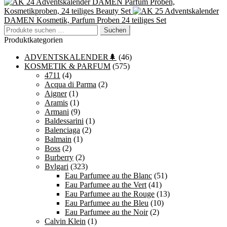
Adventskalender DAMEN Parfum Proben,
Kosmetikproben, 24 teiliges Beauty Set
Adventskalender
DAMEN Kosmetik, Parfum Proben 24 teiliges Set
Suchen
Suchen
nach:
Produktkategorien
ADVENTSKALENDER🌲
(46)
KOSMETIK & PARFUM
(575)
4711
(4)
Acqua di Parma
(2)
Aigner
(1)
Aramis
(1)
Armani
(9)
Baldessarini
(1)
Balenciaga
(2)
Balmain
(1)
Boss
(2)
Burberry
(2)
Bvlgari
(323)
Eau Parfumee au the Blanc
(51)
Eau Parfumee au the Vert
(41)
Eau Parfumee au the Rouge
(13)
Eau Parfumee au the Bleu
(10)
Eau Parfumee au the Noir
(2)
Calvin Klein
(1)