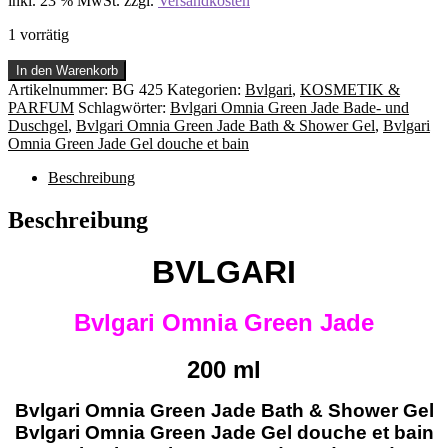
inkl. 23 % MwSt.
zzgl.
Versandkosten
1 vorrätig
Bvlgari
In den Warenkorb
Omnia
Artikelnummer:
BG 425
Kategorien:
Bvlgari
,
KOSMETIK &
Green
PARFUM
Schlagwörter:
Bvlgari Omnia Green Jade Bade- und
Jade
Duschgel
,
Bvlgari Omnia Green Jade Bath & Shower Gel
,
Bvlgari
Bath
Omnia Green Jade Gel douche et bain
&
Shower
Beschreibung
Gel
200
Beschreibung
ml
Menge
BVLGARI
Bvlgari Omnia Green Jade
200 ml
Bvlgari Omnia Green Jade Bath & Shower Gel
Bvlgari Omnia Green Jade
Gel douche et bain