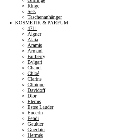
Ohrringe
Ringe
Sets
Taschenanhänger
KOSMETIK & PARFUM
4711
Aigner
Alaia
Aramis
Armani
Burberry
Bvlgari
Chanel
Chloé
Clarins
Clinique
Davidoff
Dior
Elemis
Estee Lauder
Eucerin
Fendi
Gaultier
Guerlain
Hermés