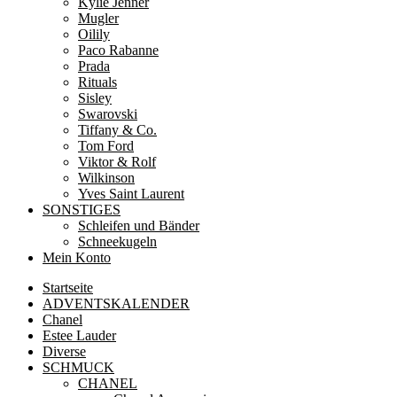
Kylie Jenner
Mugler
Oilily
Paco Rabanne
Prada
Rituals
Sisley
Swarovski
Tiffany & Co.
Tom Ford
Viktor & Rolf
Wilkinson
Yves Saint Laurent
SONSTIGES
Schleifen und Bänder
Schneekugeln
Mein Konto
Startseite
ADVENTSKALENDER
Chanel
Estee Lauder
Diverse
SCHMUCK
CHANEL