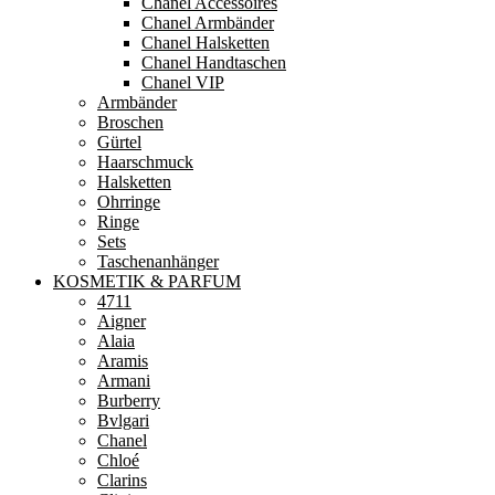
Chanel Accessoires
Chanel Armbänder
Chanel Halsketten
Chanel Handtaschen
Chanel VIP
Armbänder
Broschen
Gürtel
Haarschmuck
Halsketten
Ohrringe
Ringe
Sets
Taschenanhänger
KOSMETIK & PARFUM
4711
Aigner
Alaia
Aramis
Armani
Burberry
Bvlgari
Chanel
Chloé
Clarins