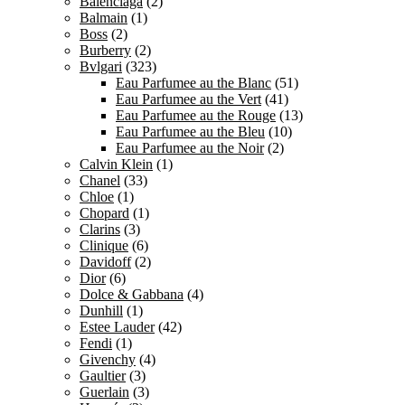
Balenciaga
(2)
Balmain
(1)
Boss
(2)
Burberry
(2)
Bvlgari
(323)
Eau Parfumee au the Blanc
(51)
Eau Parfumee au the Vert
(41)
Eau Parfumee au the Rouge
(13)
Eau Parfumee au the Bleu
(10)
Eau Parfumee au the Noir
(2)
Calvin Klein
(1)
Chanel
(33)
Chloe
(1)
Chopard
(1)
Clarins
(3)
Clinique
(6)
Davidoff
(2)
Dior
(6)
Dolce & Gabbana
(4)
Dunhill
(1)
Estee Lauder
(42)
Fendi
(1)
Givenchy
(4)
Gaultier
(3)
Guerlain
(3)