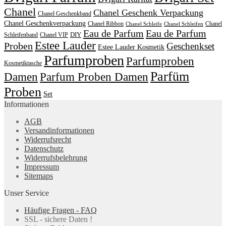
Chanel
Chanel Geschenk Verpackung
Chanel Geschenkband
Chanel Geschenkverpackung
Chanel Ribbon
Chanel
Chanel Schleife
Chanel Schleifen
Eau de Parfum
Eau de Parfum
DIY
Schleifenband
Chanel VIP
Estee Lauder
Proben
Geschenkset
Estee Lauder Kosmetik
Parfumproben
Parfumproben
Kosmetiktasche
Parfüm
Damen
Parfum Proben Damen
Proben
Set
Informationen
AGB
Versandinformationen
Widerrufsrecht
Datenschutz
Widerrufsbelehrung
Impressum
Sitemaps
Unser Service
Häufige Fragen - FAQ
SSL - sichere Daten !