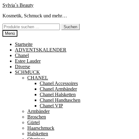
Zur
Zum
Sylvia´s Beauty
Navigation
Inhalt
Kosmetik, Schmuck und mehr…
springen
springen
Suchen
Suchen
nach:
Menü
Startseite
ADVENTSKALENDER
Chanel
Estee Lauder
Diverse
SCHMUCK
CHANEL
Chanel Accessoires
Chanel Armbänder
Chanel Halsketten
Chanel Handtaschen
Chanel VIP
Armbänder
Broschen
Gürtel
Haarschmuck
Halsketten