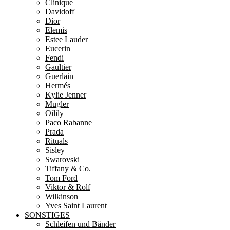
Clinique
Davidoff
Dior
Elemis
Estee Lauder
Eucerin
Fendi
Gaultier
Guerlain
Hermés
Kylie Jenner
Mugler
Oilily
Paco Rabanne
Prada
Rituals
Sisley
Swarovski
Tiffany & Co.
Tom Ford
Viktor & Rolf
Wilkinson
Yves Saint Laurent
SONSTIGES
Schleifen und Bänder