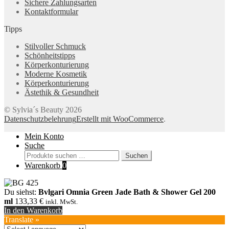
Sichere Zahlungsarten
Kontaktformular
Tipps
Stilvoller Schmuck
Schönheitstipps
Körperkonturierung
Moderne Kosmetik
Körperkonturierung
Ästethik & Gesundheit
© Sylvia´s Beauty 2026
Datenschutzbelehrung
Erstellt mit WooCommerce
.
Mein Konto
Suche
Suchen
Suchen
nach:
Warenkorb
0
Du siehst:
Bvlgari Omnia Green Jade Bath & Shower Gel 200
ml
133,33
€
inkl. MwSt.
In den Warenkorb
Translate »