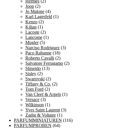
Hermés
(2)
Joop
(2)
Jo Malone
(4)
Karl Lagerfeld
(1)
Kenzo
(2)
Kilian
(1)
Lacoste
(2)
Lancome
(1)
Mugler
(5)
Narciso Rodriguez
(3)
Paco Rabanne
(18)
Roberto Cavalli
(2)
Salvatore Ferragamo
(2)
Shiseido
(13)
Sisley
(2)
Swarovski
(2)
Tiffany & Co.
(2)
Tom Ford
(2)
Van Cleef & Arpels
(1)
Versace
(3)
Wilkinson
(1)
Yves Saint Laurent
(3)
Zadig & Voltaire
(1)
PARFUMMINIATUREN
(116)
PARFUMPROBEN
(64)