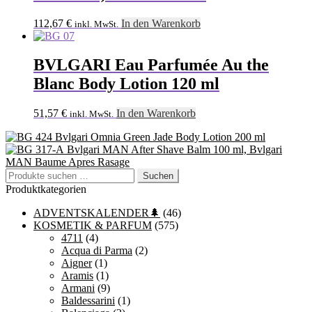
112,67
€
In den Warenkorb
inkl. MwSt.
BVLGARI Eau Parfumée Au the
Blanc Body Lotion 120 ml
51,57
€
In den Warenkorb
inkl. MwSt.
Bvlgari Omnia Green Jade Body Lotion 200 ml
Bvlgari MAN After Shave Balm 100 ml, Bvlgari
MAN Baume Apres Rasage
Suchen
Suchen
nach:
Produktkategorien
ADVENTSKALENDER🌲
(46)
KOSMETIK & PARFUM
(575)
4711
(4)
Acqua di Parma
(2)
Aigner
(1)
Aramis
(1)
Armani
(9)
Baldessarini
(1)