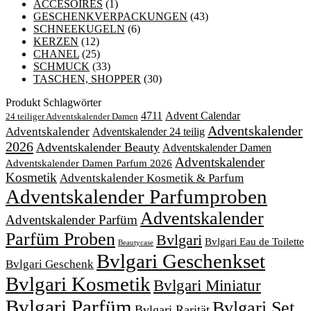
ACCESOIRES
(1)
GESCHENKVERPACKUNGEN
(43)
SCHNEEKUGELN
(6)
KERZEN
(12)
CHANEL
(25)
SCHMUCK
(33)
TASCHEN, SHOPPER
(30)
Produkt Schlagwörter
4711
Advent Calendar
24 teiliger Adventskalender Damen
Adventskalender
Adventskalender
Adventskalender 24 teilig
2026
Adventskalender Beauty
Adventskalender Damen
Adventskalender
Adventskalender Damen Parfum 2026
Kosmetik
Adventskalender Kosmetik & Parfum
Adventskalender Parfumproben
Adventskalender
Adventskalender Parfüm
Parfüm Proben
Bvlgari
Bvlgari Eau de Toilette
Beautycase
Bvlgari Geschenkset
Bvlgari Geschenk
Bvlgari Kosmetik
Bvlgari Miniatur
Bvlgari Parfüm
Bvlgari Set
Bvlgari Rarität