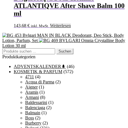
ATLANTIQVE After Shave Balm 100
ml
143,68
€
Weiterlesen
inkl. MwSt.
Bvlgari MAN IN BLACK Deodorant, Deo Stick, Body
Lotion, Parfum, Set
BVLGARI Omnia Crystalline Body
Lotion 30 ml
Suchen
Suchen
nach:
Produktkategorien
ADVENTSKALENDER🌲
(46)
KOSMETIK & PARFUM
(572)
4711
(4)
Acqua di Parma
(2)
Aigner
(1)
Aramis
(1)
Armani
(8)
Baldessarini
(1)
Balenciaga
(2)
Balmain
(1)
Boss
(2)
Burberry
(2)