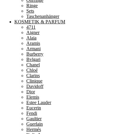
Ohrringe
Ringe
Sets
Taschenanhänger
KOSMETIK & PARFUM
4711
Aigner
Alaia
Aramis
Armani
Burberry
Bvlgari
Chanel
Chloé
Clarins
Clinique
Davidoff
Dior
Elemis
Estee Lauder
Eucerin
Fendi
Gaultier
Guerlain
Hermés