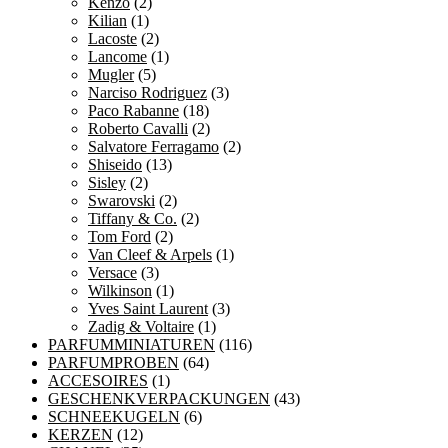
Kenzo
(2)
Kilian
(1)
Lacoste
(2)
Lancome
(1)
Mugler
(5)
Narciso Rodriguez
(3)
Paco Rabanne
(18)
Roberto Cavalli
(2)
Salvatore Ferragamo
(2)
Shiseido
(13)
Sisley
(2)
Swarovski
(2)
Tiffany & Co.
(2)
Tom Ford
(2)
Van Cleef & Arpels
(1)
Versace
(3)
Wilkinson
(1)
Yves Saint Laurent
(3)
Zadig & Voltaire
(1)
PARFUMMINIATUREN
(116)
PARFUMPROBEN
(64)
ACCESOIRES
(1)
GESCHENKVERPACKUNGEN
(43)
SCHNEEKUGELN
(6)
KERZEN
(12)