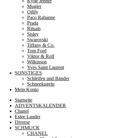
Kylie Jenner
Mugler
Oilily
Paco Rabanne
Prada
Rituals
Sisley
Swarovski
Tiffany & Co.
Tom Ford
Viktor & Rolf
Wilkinson
Yves Saint Laurent
SONSTIGES
Schleifen und Bänder
Schneekugeln
Mein Konto
Startseite
ADVENTSKALENDER
Chanel
Estee Lauder
Diverse
SCHMUCK
CHANEL