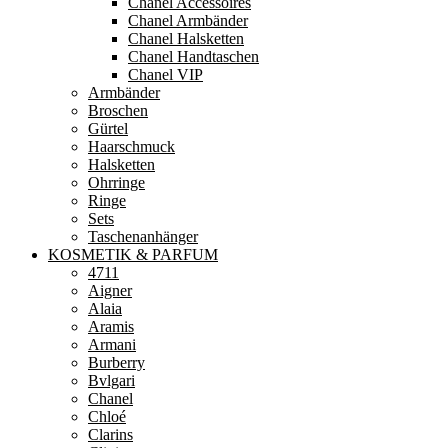
Chanel Accessoires
Chanel Armbänder
Chanel Halsketten
Chanel Handtaschen
Chanel VIP
Armbänder
Broschen
Gürtel
Haarschmuck
Halsketten
Ohrringe
Ringe
Sets
Taschenanhänger
KOSMETIK & PARFUM
4711
Aigner
Alaia
Aramis
Armani
Burberry
Bvlgari
Chanel
Chloé
Clarins