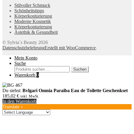
Stilvoller Schmuck
Schönheitstipps
Körperkonturierung
Moderne Kosmetik
Körperkonturierung
Ästethik & Gesundheit
© Sylvia´s Beauty 2026
Datenschutzbelehrung
Erstellt mit WooCommerce
.
Mein Konto
Suche
Suchen
Suchen
nach:
Warenkorb
0
Du siehst:
Bvlgari Omnia Paraiba Eau de Toilette Geschenkset
185,02
€
inkl. MwSt.
In den Warenkorb
Translate »