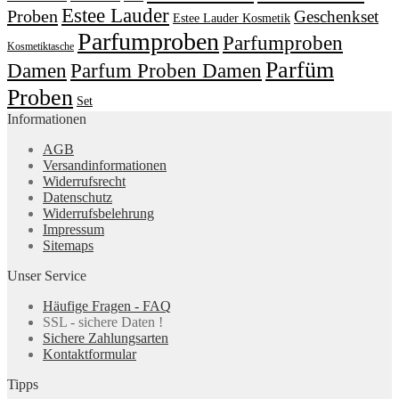
Estee Lauder
Proben
Geschenkset
Estee Lauder Kosmetik
Parfumproben
Parfumproben
Kosmetiktasche
Parfüm
Damen
Parfum Proben Damen
Proben
Set
Informationen
AGB
Versandinformationen
Widerrufsrecht
Datenschutz
Widerrufsbelehrung
Impressum
Sitemaps
Unser Service
Häufige Fragen - FAQ
SSL - sichere Daten !
Sichere Zahlungsarten
Kontaktformular
Tipps