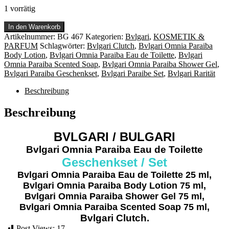
1 vorrätig
Bvlgari
In den Warenkorb
Omnia
Artikelnummer:
BG 467
Kategorien:
Bvlgari
,
KOSMETIK &
Paraiba
PARFUM
Schlagwörter:
Bvlgari Clutch
,
Bvlgari Omnia Paraiba
Eau
Body Lotion
,
Bvlgari Omnia Paraiba Eau de Toilette
,
Bvlgari
de
Omnia Paraiba Scented Soap
,
Bvlgari Omnia Paraiba Shower Gel
,
Toilette
Bvlgari Paraiba Geschenkset
,
Bvlgari Paraibe Set
,
Bvlgari Rarität
Geschenkset
Menge
Beschreibung
Beschreibung
BVLGARI / BULGARI
Bvlgari Omnia Paraiba Eau de Toilette
Geschenkset / Set
Bvlgari Omnia Paraiba
Eau de Toilette 25 ml,
Bvlgari Omnia Paraiba
Body Lotion 75 ml,
Bvlgari Omnia Paraiba
Shower Gel 75 ml,
Bvlgari Omnia Paraiba
Scented Soap 75 ml,
Bvlgari Clutch.
Post Views:
17