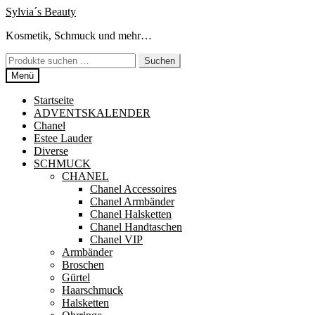
Zur
Zum
Sylvia´s Beauty
Navigation
Inhalt
Kosmetik, Schmuck und mehr…
springen
springen
Suchen
Suchen
nach:
Menü
Startseite
ADVENTSKALENDER
Chanel
Estee Lauder
Diverse
SCHMUCK
CHANEL
Chanel Accessoires
Chanel Armbänder
Chanel Halsketten
Chanel Handtaschen
Chanel VIP
Armbänder
Broschen
Gürtel
Haarschmuck
Halsketten