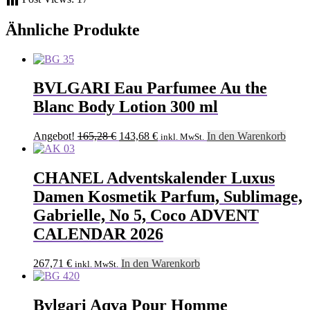
Ähnliche Produkte
BVLGARI Eau Parfumee Au the
Blanc Body Lotion 300 ml
Ursprünglicher
Aktueller
Angebot!
165,28
€
143,68
€
In den Warenkorb
inkl. MwSt.
Preis
Preis
war:
ist:
165,28 €
143,68 €.
CHANEL Adventskalender Luxus
Damen Kosmetik Parfum, Sublimage,
Gabrielle, No 5, Coco ADVENT
CALENDAR 2026
267,71
€
In den Warenkorb
inkl. MwSt.
Bvlgari Aqva Pour Homme