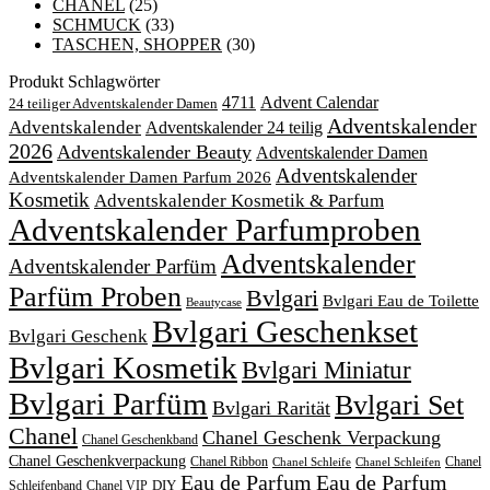
CHANEL
(25)
SCHMUCK
(33)
TASCHEN, SHOPPER
(30)
Produkt Schlagwörter
4711
Advent Calendar
24 teiliger Adventskalender Damen
Adventskalender
Adventskalender
Adventskalender 24 teilig
2026
Adventskalender Beauty
Adventskalender Damen
Adventskalender
Adventskalender Damen Parfum 2026
Kosmetik
Adventskalender Kosmetik & Parfum
Adventskalender Parfumproben
Adventskalender
Adventskalender Parfüm
Parfüm Proben
Bvlgari
Bvlgari Eau de Toilette
Beautycase
Bvlgari Geschenkset
Bvlgari Geschenk
Bvlgari Kosmetik
Bvlgari Miniatur
Bvlgari Parfüm
Bvlgari Set
Bvlgari Rarität
Chanel
Chanel Geschenk Verpackung
Chanel Geschenkband
Chanel Geschenkverpackung
Chanel Ribbon
Chanel
Chanel Schleife
Chanel Schleifen
Eau de Parfum
Eau de Parfum
DIY
Schleifenband
Chanel VIP