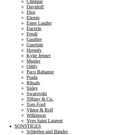
Clinique
Davidoff
Dior
Elemis
Estee Lauder
Eucerin
Fendi
Gaultier
Guerlain
Hermés
Kylie Jenner
Mugler
Oilily
Paco Rabanne
Prada
Rituals
Sisley
Swarovski
Tiffany & Co.
Tom Ford
Viktor & Rolf
Wilkinson
Yves Saint Laurent
SONSTIGES
Schleifen und Bänder