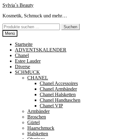
Zur
Zum
Sylvia´s Beauty
Navigation
Inhalt
Kosmetik, Schmuck und mehr…
springen
springen
Suchen
Suchen
nach:
Menü
Startseite
ADVENTSKALENDER
Chanel
Estee Lauder
Diverse
SCHMUCK
CHANEL
Chanel Accessoires
Chanel Armbänder
Chanel Halsketten
Chanel Handtaschen
Chanel VIP
Armbänder
Broschen
Gürtel
Haarschmuck
Halsketten