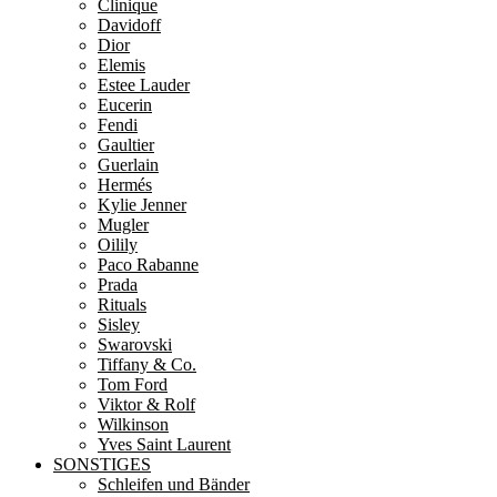
Clinique
Davidoff
Dior
Elemis
Estee Lauder
Eucerin
Fendi
Gaultier
Guerlain
Hermés
Kylie Jenner
Mugler
Oilily
Paco Rabanne
Prada
Rituals
Sisley
Swarovski
Tiffany & Co.
Tom Ford
Viktor & Rolf
Wilkinson
Yves Saint Laurent
SONSTIGES
Schleifen und Bänder