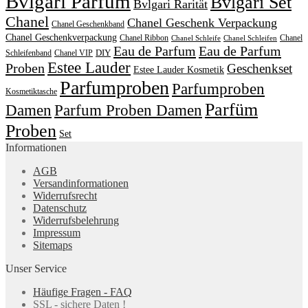
Bvlgari Parfüm
Bvlgari Set
Bvlgari Rarität
Chanel
Chanel Geschenk Verpackung
Chanel Geschenkband
Chanel Geschenkverpackung
Chanel Ribbon
Chanel
Chanel Schleife
Chanel Schleifen
Eau de Parfum
Eau de Parfum
DIY
Schleifenband
Chanel VIP
Estee Lauder
Proben
Geschenkset
Estee Lauder Kosmetik
Parfumproben
Parfumproben
Kosmetiktasche
Parfüm
Damen
Parfum Proben Damen
Proben
Set
Informationen
AGB
Versandinformationen
Widerrufsrecht
Datenschutz
Widerrufsbelehrung
Impressum
Sitemaps
Unser Service
Häufige Fragen - FAQ
SSL - sichere Daten !