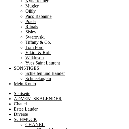
Kylie Jenner
Mugler
Oilily
Paco Rabanne
Prada
Rituals
Sisley
Swarovski
Tiffany & Co.
Tom Ford
Viktor & Rolf
Wilkinson
Yves Saint Laurent
SONSTIGES
Schleifen und Bänder
Schneekugeln
Mein Konto
Startseite
ADVENTSKALENDER
Chanel
Estee Lauder
Diverse
SCHMUCK
CHANEL