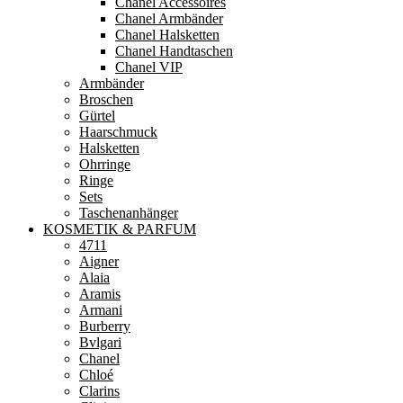
Chanel Accessoires
Chanel Armbänder
Chanel Halsketten
Chanel Handtaschen
Chanel VIP
Armbänder
Broschen
Gürtel
Haarschmuck
Halsketten
Ohrringe
Ringe
Sets
Taschenanhänger
KOSMETIK & PARFUM
4711
Aigner
Alaia
Aramis
Armani
Burberry
Bvlgari
Chanel
Chloé
Clarins