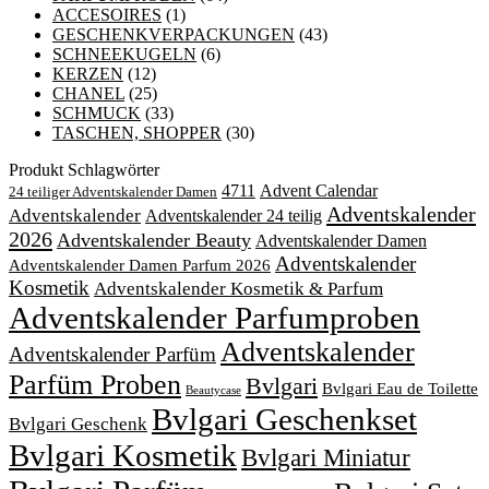
ACCESOIRES
(1)
GESCHENKVERPACKUNGEN
(43)
SCHNEEKUGELN
(6)
KERZEN
(12)
CHANEL
(25)
SCHMUCK
(33)
TASCHEN, SHOPPER
(30)
Produkt Schlagwörter
4711
Advent Calendar
24 teiliger Adventskalender Damen
Adventskalender
Adventskalender
Adventskalender 24 teilig
2026
Adventskalender Beauty
Adventskalender Damen
Adventskalender
Adventskalender Damen Parfum 2026
Kosmetik
Adventskalender Kosmetik & Parfum
Adventskalender Parfumproben
Adventskalender
Adventskalender Parfüm
Parfüm Proben
Bvlgari
Bvlgari Eau de Toilette
Beautycase
Bvlgari Geschenkset
Bvlgari Geschenk
Bvlgari Kosmetik
Bvlgari Miniatur