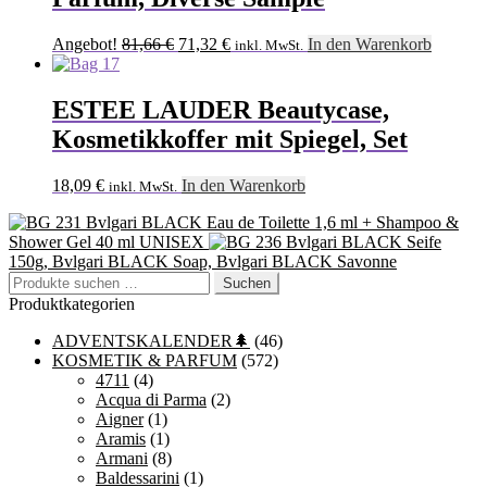
Ursprünglicher
Aktueller
Angebot!
81,66
€
71,32
€
In den Warenkorb
inkl. MwSt.
Preis
Preis
war:
ist:
81,66 €
71,32 €.
ESTEE LAUDER Beautycase,
Kosmetikkoffer mit Spiegel, Set
18,09
€
In den Warenkorb
inkl. MwSt.
Bvlgari BLACK Eau de Toilette 1,6 ml + Shampoo &
Shower Gel 40 ml UNISEX
Bvlgari BLACK Seife
150g, Bvlgari BLACK Soap, Bvlgari BLACK Savonne
Suchen
Suchen
nach:
Produktkategorien
ADVENTSKALENDER🌲
(46)
KOSMETIK & PARFUM
(572)
4711
(4)
Acqua di Parma
(2)
Aigner
(1)
Aramis
(1)
Armani
(8)
Baldessarini
(1)