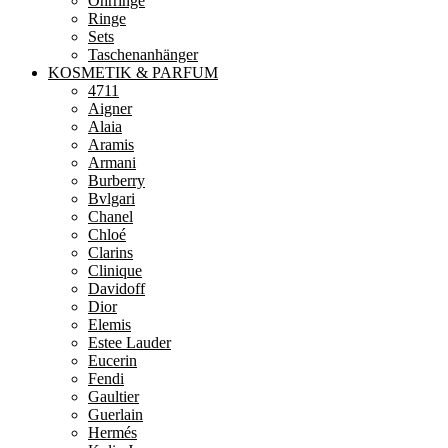
Ohrringe
Ringe
Sets
Taschenanhänger
KOSMETIK & PARFUM
4711
Aigner
Alaia
Aramis
Armani
Burberry
Bvlgari
Chanel
Chloé
Clarins
Clinique
Davidoff
Dior
Elemis
Estee Lauder
Eucerin
Fendi
Gaultier
Guerlain
Hermés