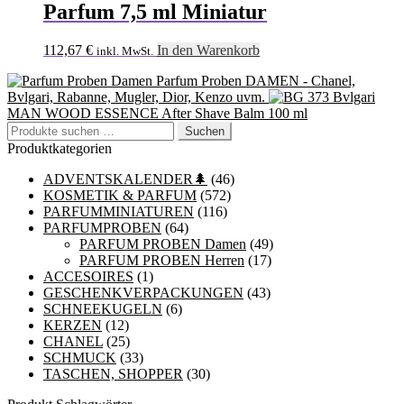
Parfum 7,5 ml Miniatur
112,67
€
In den Warenkorb
inkl. MwSt.
Parfum Proben DAMEN - Chanel,
Bvlgari, Rabanne, Mugler, Dior, Kenzo uvm.
Bvlgari
MAN WOOD ESSENCE After Shave Balm 100 ml
Suchen
Suchen
nach:
Produktkategorien
ADVENTSKALENDER🌲
(46)
KOSMETIK & PARFUM
(572)
PARFUMMINIATUREN
(116)
PARFUMPROBEN
(64)
PARFUM PROBEN Damen
(49)
PARFUM PROBEN Herren
(17)
ACCESOIRES
(1)
GESCHENKVERPACKUNGEN
(43)
SCHNEEKUGELN
(6)
KERZEN
(12)
CHANEL
(25)
SCHMUCK
(33)
TASCHEN, SHOPPER
(30)