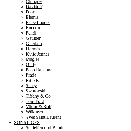
Clinique
Davidoff
Dior
Elemis
Estee Lauder
Eucerin
Fendi
Gaultier
Guerlain
Hermés
Kylie Jenner
Mugler
Oilily
Paco Rabanne
Prada
Rituals
Sisley
Swarovski
Tiffany & Co.
Tom Ford
Viktor & Rolf
Wilkinson
Yves Saint Laurent
SONSTIGES
Schleifen und Bänder