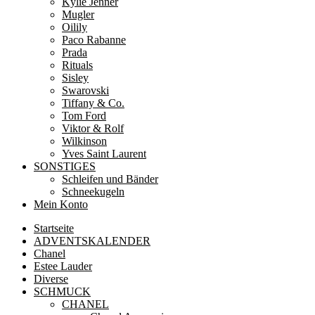
Kylie Jenner
Mugler
Oilily
Paco Rabanne
Prada
Rituals
Sisley
Swarovski
Tiffany & Co.
Tom Ford
Viktor & Rolf
Wilkinson
Yves Saint Laurent
SONSTIGES
Schleifen und Bänder
Schneekugeln
Mein Konto
Startseite
ADVENTSKALENDER
Chanel
Estee Lauder
Diverse
SCHMUCK
CHANEL