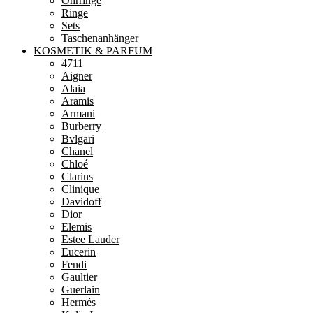
Ohrringe
Ringe
Sets
Taschenanhänger
KOSMETIK & PARFUM
4711
Aigner
Alaia
Aramis
Armani
Burberry
Bvlgari
Chanel
Chloé
Clarins
Clinique
Davidoff
Dior
Elemis
Estee Lauder
Eucerin
Fendi
Gaultier
Guerlain
Hermés