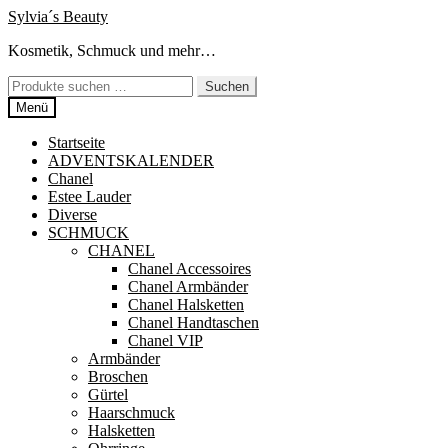
Zur
Zum
Sylvia´s Beauty
Navigation
Inhalt
Kosmetik, Schmuck und mehr…
springen
springen
Suchen
Suchen
nach:
Menü
Startseite
ADVENTSKALENDER
Chanel
Estee Lauder
Diverse
SCHMUCK
CHANEL
Chanel Accessoires
Chanel Armbänder
Chanel Halsketten
Chanel Handtaschen
Chanel VIP
Armbänder
Broschen
Gürtel
Haarschmuck
Halsketten