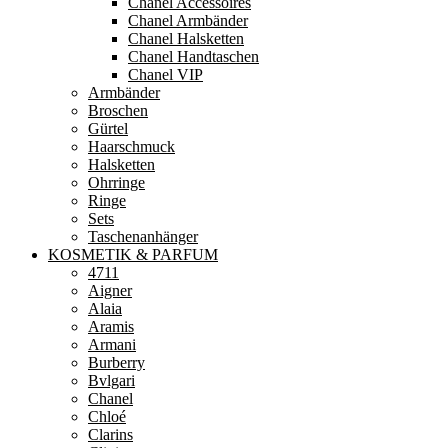
Chanel Accessoires
Chanel Armbänder
Chanel Halsketten
Chanel Handtaschen
Chanel VIP
Armbänder
Broschen
Gürtel
Haarschmuck
Halsketten
Ohrringe
Ringe
Sets
Taschenanhänger
KOSMETIK & PARFUM
4711
Aigner
Alaia
Aramis
Armani
Burberry
Bvlgari
Chanel
Chloé
Clarins