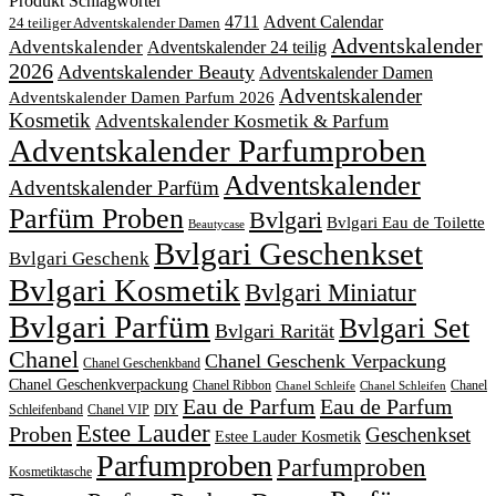
Produkt Schlagwörter
4711
Advent Calendar
24 teiliger Adventskalender Damen
Adventskalender
Adventskalender
Adventskalender 24 teilig
2026
Adventskalender Beauty
Adventskalender Damen
Adventskalender
Adventskalender Damen Parfum 2026
Kosmetik
Adventskalender Kosmetik & Parfum
Adventskalender Parfumproben
Adventskalender
Adventskalender Parfüm
Parfüm Proben
Bvlgari
Bvlgari Eau de Toilette
Beautycase
Bvlgari Geschenkset
Bvlgari Geschenk
Bvlgari Kosmetik
Bvlgari Miniatur
Bvlgari Parfüm
Bvlgari Set
Bvlgari Rarität
Chanel
Chanel Geschenk Verpackung
Chanel Geschenkband
Chanel Geschenkverpackung
Chanel Ribbon
Chanel
Chanel Schleife
Chanel Schleifen
Eau de Parfum
Eau de Parfum
DIY
Schleifenband
Chanel VIP
Estee Lauder
Proben
Geschenkset
Estee Lauder Kosmetik
Parfumproben
Parfumproben
Kosmetiktasche