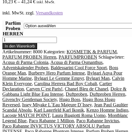
10,23
€
–
41,24
€
inkl. MwSt.
inkl. MwSt.
zzgl.
Versandkosten
Parfüm
Proben
HERREN
Parfum
Proben
In den Warenkorb
HERREN
Artikelnummer:
8000
Kategorien:
KOSMETIK & PARFUM
,
-
PARFUM PROBEN Herren
,
PARFUMPROBEN
Schlagwörter:
Chanel,
Acqua di Parma Colonia
,
Acqua di Parma Osmanthus
,
Bvlgari,
Adventskalender Proben
,
Baldessarini Cool Force Sport
,
Boss
Rabanne,
Orange Man
,
Burberry Hero Parfum Intense
,
Bvlgari Aqva Pour
Versace,
Homme Marine
,
Bvlgari Le Gemme Empyr
,
Bvlgari Man
,
Calvin
Kenzo
Klein Everyone
,
Carolina Herrera Bad Boy Cobalt
,
Cartier
uvm.
Declaration
,
Carven C´est Paris!
,
Chanel Bleu de Chanel
,
Dolce &
Menge
Gabbana Light Blue Eau Intense
,
Duftproben
,
Duftproben Herren
,
Givenchy Gentleman Society
,
Hugo Boss
,
Hugo Boss Hugo
Reversed
,
Issey Miyake L´Eau Majeure D´Issey
,
Jean Paul Gaultier
Scandal Absolu
,
Karl Lagerfeld Karl Ikonik
,
Kenzo Homme Indigo
,
Lacoste MATCH POINT
,
Laura Biagiotti Roma Uomo
,
Montblanc
Legend Blue
,
Paco Rabanne 1 Million
,
Paco Rabanne Invictus
,
Paco Rabanne INVICTUS VICTORY ABSOLU Parfum
INTENSE
,
Paco Rabanne Phantom Intense
,
Parfum Proben Herren