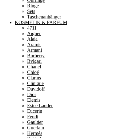
Ohrringe
Ringe
Sets
Taschenanhänger
KOSMETIK & PARFUM
4711
Aigner
Alaia
Aramis
Armani
Burberry
Bvlgari
Chanel
Chloé
Clarins
Clinique
Davidoff
Dior
Elemis
Estee Lauder
Eucerin
Fendi
Gaultier
Guerlain
Hermés