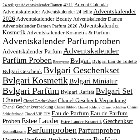
4711
Advent Calendar
24 teiliger Adventskalender Damen
Adventskalender
Adventskalender
Adventskalender 24 teilig
2026
Adventskalender Beauty
Adventskalender Damen
Adventskalender
Adventskalender Damen Parfum 2026
Kosmetik
Adventskalender Kosmetik & Parfum
Adventskalender Parfumproben
Adventskalender
Adventskalender Parfüm
Parfüm Proben
Bvlgari
Bvlgari Eau de Toilette
Beautycase
Bvlgari Geschenkset
Bvlgari Geschenk
Bvlgari Kosmetik
Bvlgari Miniatur
Bvlgari Parfüm
Bvlgari Set
Bvlgari Rarität
Chanel
Chanel Geschenk Verpackung
Chanel Geschenkband
Chanel Geschenkverpackung
Chanel Ribbon
Chanel
Chanel Schleife
Chanel Schleifen
Eau de Parfum
Eau de Parfum
DIY
Schleifenband
Chanel VIP
Estee Lauder
Proben
Geschenkset
Estee Lauder Kosmetik
Parfumproben
Parfumproben
Kosmetiktasche
Parfüm
Damen