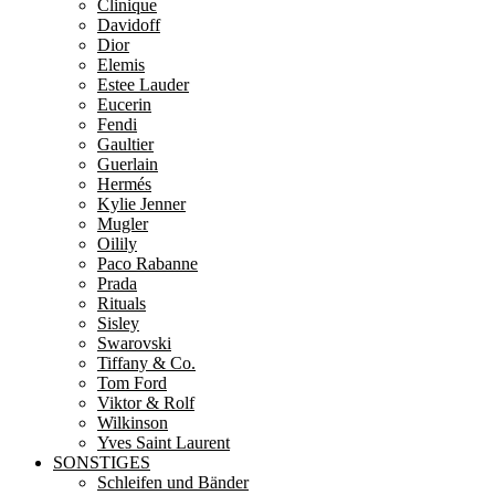
Clinique
Davidoff
Dior
Elemis
Estee Lauder
Eucerin
Fendi
Gaultier
Guerlain
Hermés
Kylie Jenner
Mugler
Oilily
Paco Rabanne
Prada
Rituals
Sisley
Swarovski
Tiffany & Co.
Tom Ford
Viktor & Rolf
Wilkinson
Yves Saint Laurent
SONSTIGES
Schleifen und Bänder