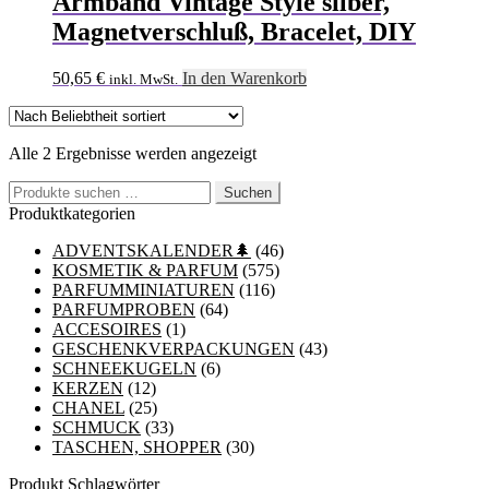
Armband Vintage Style silber,
Magnetverschluß, Bracelet, DIY
50,65
€
In den Warenkorb
inkl. MwSt.
Nach
Alle 2 Ergebnisse werden angezeigt
Beliebtheit
Suchen
sortiert
Suchen
nach:
Produktkategorien
ADVENTSKALENDER🌲
(46)
KOSMETIK & PARFUM
(575)
PARFUMMINIATUREN
(116)
PARFUMPROBEN
(64)
ACCESOIRES
(1)
GESCHENKVERPACKUNGEN
(43)
SCHNEEKUGELN
(6)
KERZEN
(12)
CHANEL
(25)
SCHMUCK
(33)
TASCHEN, SHOPPER
(30)
Produkt Schlagwörter