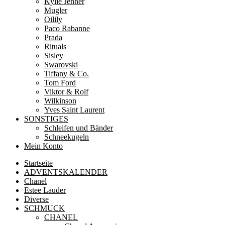
Kylie Jenner
Mugler
Oilily
Paco Rabanne
Prada
Rituals
Sisley
Swarovski
Tiffany & Co.
Tom Ford
Viktor & Rolf
Wilkinson
Yves Saint Laurent
SONSTIGES
Schleifen und Bänder
Schneekugeln
Mein Konto
Startseite
ADVENTSKALENDER
Chanel
Estee Lauder
Diverse
SCHMUCK
CHANEL