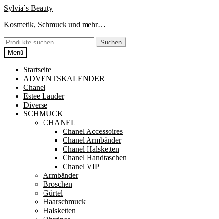
Zur
Zum
Sylvia´s Beauty
Navigation
Inhalt
Kosmetik, Schmuck und mehr…
springen
springen
Suchen
Suchen
nach:
Menü
Startseite
ADVENTSKALENDER
Chanel
Estee Lauder
Diverse
SCHMUCK
CHANEL
Chanel Accessoires
Chanel Armbänder
Chanel Halsketten
Chanel Handtaschen
Chanel VIP
Armbänder
Broschen
Gürtel
Haarschmuck
Halsketten