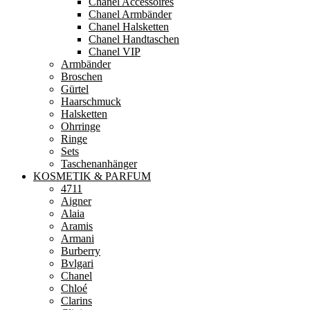
Chanel Accessoires
Chanel Armbänder
Chanel Halsketten
Chanel Handtaschen
Chanel VIP
Armbänder
Broschen
Gürtel
Haarschmuck
Halsketten
Ohrringe
Ringe
Sets
Taschenanhänger
KOSMETIK & PARFUM
4711
Aigner
Alaia
Aramis
Armani
Burberry
Bvlgari
Chanel
Chloé
Clarins