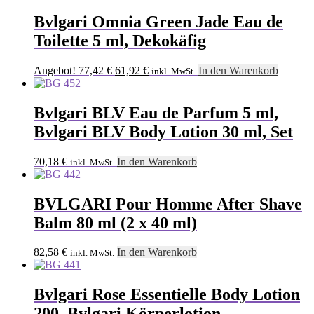
Bvlgari Omnia Green Jade Eau de
Toilette 5 ml, Dekokäfig
Ursprünglicher
Aktueller
Angebot!
77,42
€
61,92
€
In den Warenkorb
inkl. MwSt.
Preis
Preis
war:
ist:
77,42 €
61,92 €.
Bvlgari BLV Eau de Parfum 5 ml,
Bvlgari BLV Body Lotion 30 ml, Set
70,18
€
In den Warenkorb
inkl. MwSt.
BVLGARI Pour Homme After Shave
Balm 80 ml (2 x 40 ml)
82,58
€
In den Warenkorb
inkl. MwSt.
Bvlgari Rose Essentielle Body Lotion
200, Bvlgari Körperlotion