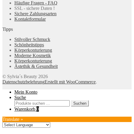
Häufige Fragen - FAQ
SSL - sichere Daten !
Sichere Zahlungsarten
Kontaktformular
Tipps
Stilvoller Schmuck
Schönheitstipps
Körperkonturierung
Moderne Kosmetik
Körperkonturierung
Ästethik & Gesundheit
© Sylvia´s Beauty 2026
Datenschutzbelehrung
Erstellt mit WooCommerce
.
Mein Konto
Suche
Suchen
Suchen
nach:
Warenkorb
0
Translate »