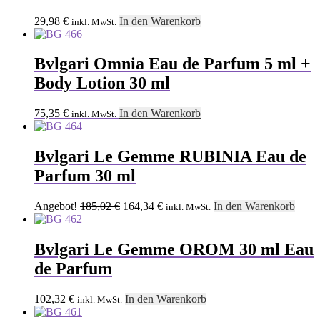
29,98
€
In den Warenkorb
inkl. MwSt.
Bvlgari Omnia Eau de Parfum 5 ml +
Body Lotion 30 ml
75,35
€
In den Warenkorb
inkl. MwSt.
Bvlgari Le Gemme RUBINIA Eau de
Parfum 30 ml
Ursprünglicher
Aktueller
Angebot!
185,02
€
164,34
€
In den Warenkorb
inkl. MwSt.
Preis
Preis
war:
ist:
185,02 €
164,34 €.
Bvlgari Le Gemme OROM 30 ml Eau
de Parfum
102,32
€
In den Warenkorb
inkl. MwSt.