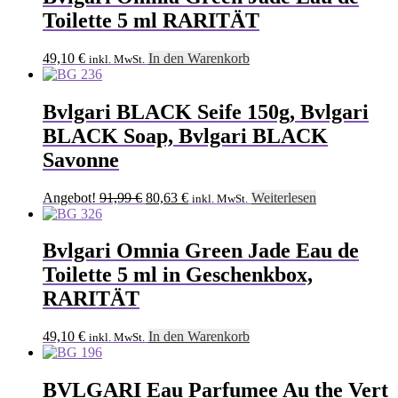
Toilette 5 ml RARITÄT
49,10
€
In den Warenkorb
inkl. MwSt.
Bvlgari BLACK Seife 150g, Bvlgari
BLACK Soap, Bvlgari BLACK
Savonne
Ursprünglicher
Aktueller
Angebot!
91,99
€
80,63
€
Weiterlesen
inkl. MwSt.
Preis
Preis
war:
ist:
91,99 €
80,63 €.
Bvlgari Omnia Green Jade Eau de
Toilette 5 ml in Geschenkbox,
RARITÄT
49,10
€
In den Warenkorb
inkl. MwSt.
BVLGARI Eau Parfumee Au the Vert