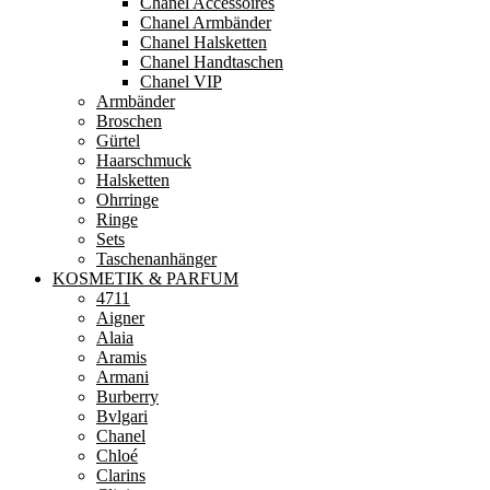
Chanel Accessoires
Chanel Armbänder
Chanel Halsketten
Chanel Handtaschen
Chanel VIP
Armbänder
Broschen
Gürtel
Haarschmuck
Halsketten
Ohrringe
Ringe
Sets
Taschenanhänger
KOSMETIK & PARFUM
4711
Aigner
Alaia
Aramis
Armani
Burberry
Bvlgari
Chanel
Chloé
Clarins