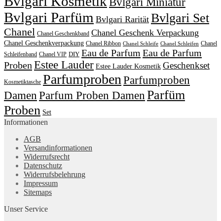
Bvlgari Kosmetik
Bvlgari Miniatur
Bvlgari Parfüm
Bvlgari Set
Bvlgari Rarität
Chanel
Chanel Geschenk Verpackung
Chanel Geschenkband
Chanel Geschenkverpackung
Chanel Ribbon
Chanel
Chanel Schleife
Chanel Schleifen
Eau de Parfum
Eau de Parfum
DIY
Schleifenband
Chanel VIP
Estee Lauder
Proben
Geschenkset
Estee Lauder Kosmetik
Parfumproben
Parfumproben
Kosmetiktasche
Parfüm
Damen
Parfum Proben Damen
Proben
Set
Informationen
AGB
Versandinformationen
Widerrufsrecht
Datenschutz
Widerrufsbelehrung
Impressum
Sitemaps
Unser Service