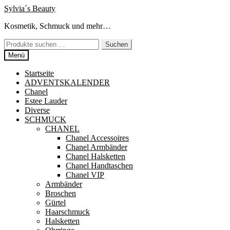
Zur
Zum
Sylvia´s Beauty
Navigation
Inhalt
Kosmetik, Schmuck und mehr…
springen
springen
Suchen
Suchen
nach:
Menü
Startseite
ADVENTSKALENDER
Chanel
Estee Lauder
Diverse
SCHMUCK
CHANEL
Chanel Accessoires
Chanel Armbänder
Chanel Halsketten
Chanel Handtaschen
Chanel VIP
Armbänder
Broschen
Gürtel
Haarschmuck
Halsketten