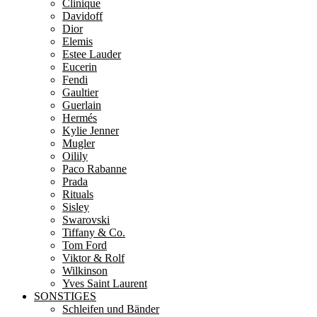
Clinique
Davidoff
Dior
Elemis
Estee Lauder
Eucerin
Fendi
Gaultier
Guerlain
Hermés
Kylie Jenner
Mugler
Oilily
Paco Rabanne
Prada
Rituals
Sisley
Swarovski
Tiffany & Co.
Tom Ford
Viktor & Rolf
Wilkinson
Yves Saint Laurent
SONSTIGES
Schleifen und Bänder