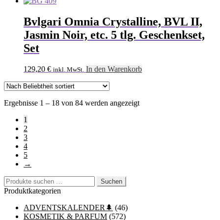
Bvlgari Omnia Crystalline, BVL II,
Jasmin Noir, etc. 5 tlg. Geschenkset,
Set
129,20
€
In den Warenkorb
inkl. MwSt.
Nach
Ergebnisse 1 – 18 von 84 werden angezeigt
Beliebtheit
1
sortiert
2
3
4
5
→
Suchen
Suchen
nach:
Produktkategorien
ADVENTSKALENDER🌲
(46)
KOSMETIK & PARFUM
(572)