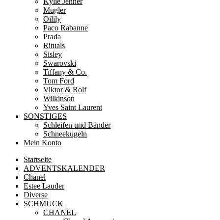
Kylie Jenner
Mugler
Oilily
Paco Rabanne
Prada
Rituals
Sisley
Swarovski
Tiffany & Co.
Tom Ford
Viktor & Rolf
Wilkinson
Yves Saint Laurent
SONSTIGES
Schleifen und Bänder
Schneekugeln
Mein Konto
Startseite
ADVENTSKALENDER
Chanel
Estee Lauder
Diverse
SCHMUCK
CHANEL