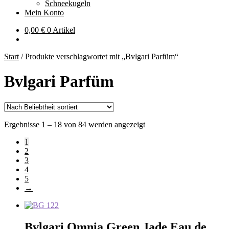
Schneekugeln
Mein Konto
0,00
€
0 Artikel
Start
/
Produkte verschlagwortet mit „Bvlgari Parfüm“
Bvlgari Parfüm
Nach
Ergebnisse 1 – 18 von 84 werden angezeigt
Beliebtheit
1
sortiert
2
3
4
5
→
Bvlgari Omnia Green Jade Eau de