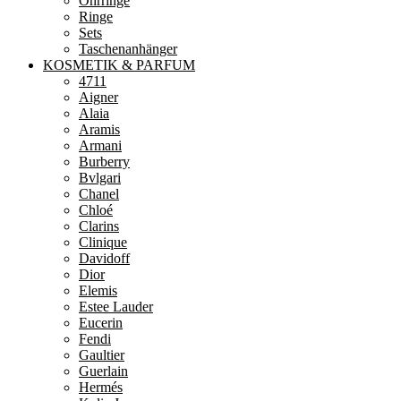
Ohrringe
Ringe
Sets
Taschenanhänger
KOSMETIK & PARFUM
4711
Aigner
Alaia
Aramis
Armani
Burberry
Bvlgari
Chanel
Chloé
Clarins
Clinique
Davidoff
Dior
Elemis
Estee Lauder
Eucerin
Fendi
Gaultier
Guerlain
Hermés