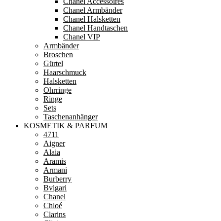
Chanel Accessoires
Chanel Armbänder
Chanel Halsketten
Chanel Handtaschen
Chanel VIP
Armbänder
Broschen
Gürtel
Haarschmuck
Halsketten
Ohrringe
Ringe
Sets
Taschenanhänger
KOSMETIK & PARFUM
4711
Aigner
Alaia
Aramis
Armani
Burberry
Bvlgari
Chanel
Chloé
Clarins