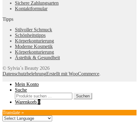
Sichere Zahlungsarten
Kontaktformular
Tipps
Stilvoller Schmuck
Schönheitstipps
Körperkonturierung
Moderne Kosmetik
Körperkonturierung
Ästethik & Gesundheit
© Sylvia´s Beauty 2026
Datenschutzbelehrung
Erstellt mit WooCommerce
.
Mein Konto
Suche
Suchen
Suchen
nach:
Warenkorb
0
Translate »