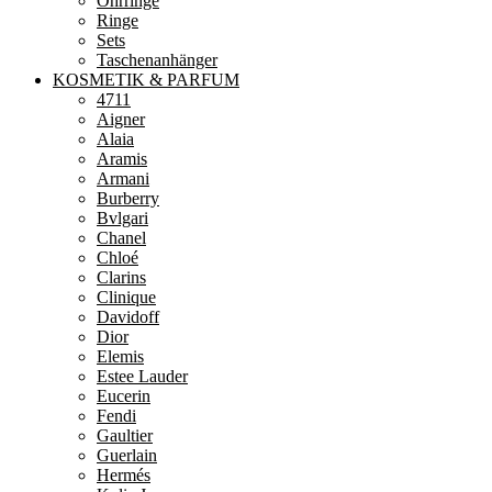
Ohrringe
Ringe
Sets
Taschenanhänger
KOSMETIK & PARFUM
4711
Aigner
Alaia
Aramis
Armani
Burberry
Bvlgari
Chanel
Chloé
Clarins
Clinique
Davidoff
Dior
Elemis
Estee Lauder
Eucerin
Fendi
Gaultier
Guerlain
Hermés