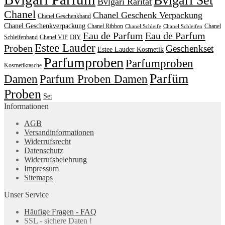
Bvlgari Set
Bvlgari Rarität
Chanel
Chanel Geschenk Verpackung
Chanel Geschenkband
Chanel Geschenkverpackung
Chanel Ribbon
Chanel
Chanel Schleife
Chanel Schleifen
Eau de Parfum
Eau de Parfum
DIY
Schleifenband
Chanel VIP
Estee Lauder
Proben
Geschenkset
Estee Lauder Kosmetik
Parfumproben
Parfumproben
Kosmetiktasche
Parfüm
Damen
Parfum Proben Damen
Proben
Set
Informationen
AGB
Versandinformationen
Widerrufsrecht
Datenschutz
Widerrufsbelehrung
Impressum
Sitemaps
Unser Service
Häufige Fragen - FAQ
SSL - sichere Daten !