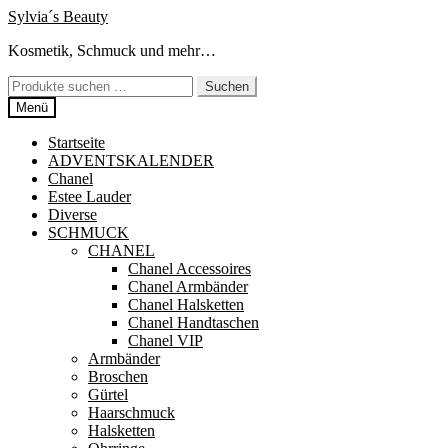
Zur
Zum
Sylvia´s Beauty
Navigation
Inhalt
Kosmetik, Schmuck und mehr…
springen
springen
Suchen
Suchen
nach:
Menü
Startseite
ADVENTSKALENDER
Chanel
Estee Lauder
Diverse
SCHMUCK
CHANEL
Chanel Accessoires
Chanel Armbänder
Chanel Halsketten
Chanel Handtaschen
Chanel VIP
Armbänder
Broschen
Gürtel
Haarschmuck
Halsketten