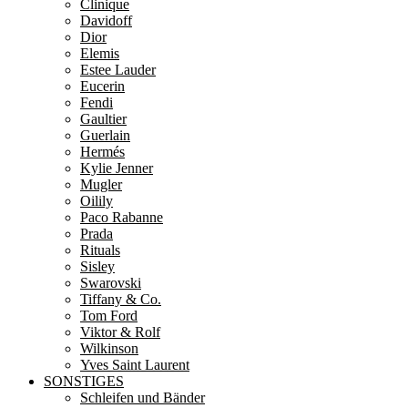
Clinique
Davidoff
Dior
Elemis
Estee Lauder
Eucerin
Fendi
Gaultier
Guerlain
Hermés
Kylie Jenner
Mugler
Oilily
Paco Rabanne
Prada
Rituals
Sisley
Swarovski
Tiffany & Co.
Tom Ford
Viktor & Rolf
Wilkinson
Yves Saint Laurent
SONSTIGES
Schleifen und Bänder