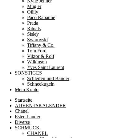
Kylie Jenner
Mugler
Oilily
Paco Rabanne
Prada
Rituals
Sisley
Swarovski
Tiffany & Co.
Tom Ford
Viktor & Rolf
Wilkinson
Yves Saint Laurent
SONSTIGES
Schleifen und Bänder
Schneekugeln
Mein Konto
Startseite
ADVENTSKALENDER
Chanel
Estee Lauder
Diverse
SCHMUCK
CHANEL