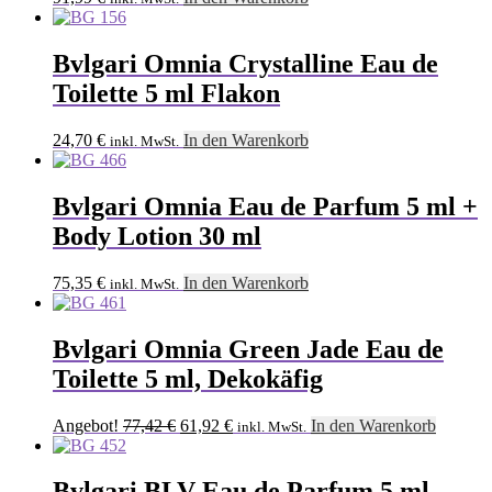
Bvlgari Omnia Crystalline Eau de
Toilette 5 ml Flakon
24,70
€
In den Warenkorb
inkl. MwSt.
Bvlgari Omnia Eau de Parfum 5 ml +
Body Lotion 30 ml
75,35
€
In den Warenkorb
inkl. MwSt.
Bvlgari Omnia Green Jade Eau de
Toilette 5 ml, Dekokäfig
Ursprünglicher
Aktueller
Angebot!
77,42
€
61,92
€
In den Warenkorb
inkl. MwSt.
Preis
Preis
war:
ist:
77,42 €
61,92 €.
Bvlgari BLV Eau de Parfum 5 ml,