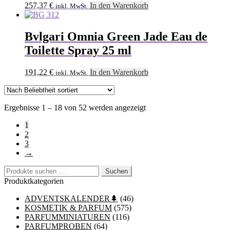
257,37
€
In den Warenkorb
inkl. MwSt.
Bvlgari Omnia Green Jade Eau de
Toilette Spray 25 ml
191,22
€
In den Warenkorb
inkl. MwSt.
Nach
Ergebnisse 1 – 18 von 52 werden angezeigt
Beliebtheit
1
sortiert
2
3
→
Suchen
Suchen
nach:
Produktkategorien
ADVENTSKALENDER🌲
(46)
KOSMETIK & PARFUM
(575)
PARFUMMINIATUREN
(116)
PARFUMPROBEN
(64)