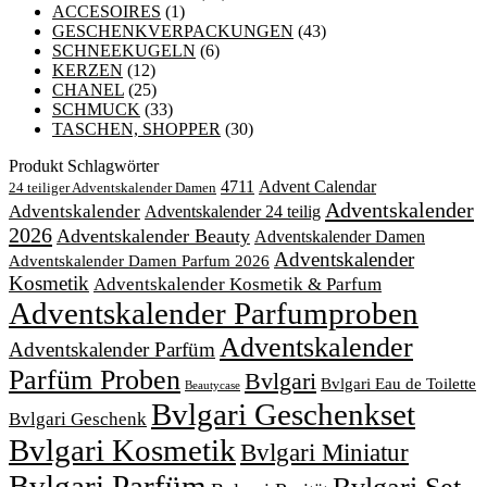
ACCESOIRES
(1)
GESCHENKVERPACKUNGEN
(43)
SCHNEEKUGELN
(6)
KERZEN
(12)
CHANEL
(25)
SCHMUCK
(33)
TASCHEN, SHOPPER
(30)
Produkt Schlagwörter
4711
Advent Calendar
24 teiliger Adventskalender Damen
Adventskalender
Adventskalender
Adventskalender 24 teilig
2026
Adventskalender Beauty
Adventskalender Damen
Adventskalender
Adventskalender Damen Parfum 2026
Kosmetik
Adventskalender Kosmetik & Parfum
Adventskalender Parfumproben
Adventskalender
Adventskalender Parfüm
Parfüm Proben
Bvlgari
Bvlgari Eau de Toilette
Beautycase
Bvlgari Geschenkset
Bvlgari Geschenk
Bvlgari Kosmetik
Bvlgari Miniatur
Bvlgari Parfüm