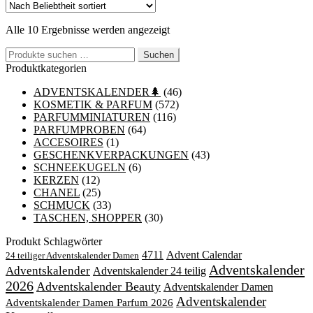
Nach
Alle 10 Ergebnisse werden angezeigt
Beliebtheit
Suchen
sortiert
Suchen
nach:
Produktkategorien
ADVENTSKALENDER🌲
(46)
KOSMETIK & PARFUM
(572)
PARFUMMINIATUREN
(116)
PARFUMPROBEN
(64)
ACCESOIRES
(1)
GESCHENKVERPACKUNGEN
(43)
SCHNEEKUGELN
(6)
KERZEN
(12)
CHANEL
(25)
SCHMUCK
(33)
TASCHEN, SHOPPER
(30)
Produkt Schlagwörter
4711
Advent Calendar
24 teiliger Adventskalender Damen
Adventskalender
Adventskalender
Adventskalender 24 teilig
2026
Adventskalender Beauty
Adventskalender Damen
Adventskalender
Adventskalender Damen Parfum 2026