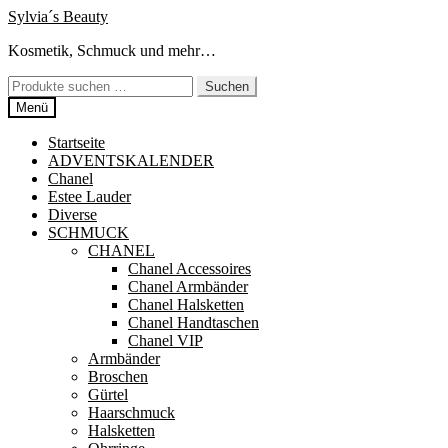
Zur
Zum
Sylvia´s Beauty
Navigation
Inhalt
Kosmetik, Schmuck und mehr…
springen
springen
Suchen
Suchen
nach:
Menü
Startseite
ADVENTSKALENDER
Chanel
Estee Lauder
Diverse
SCHMUCK
CHANEL
Chanel Accessoires
Chanel Armbänder
Chanel Halsketten
Chanel Handtaschen
Chanel VIP
Armbänder
Broschen
Gürtel
Haarschmuck
Halsketten