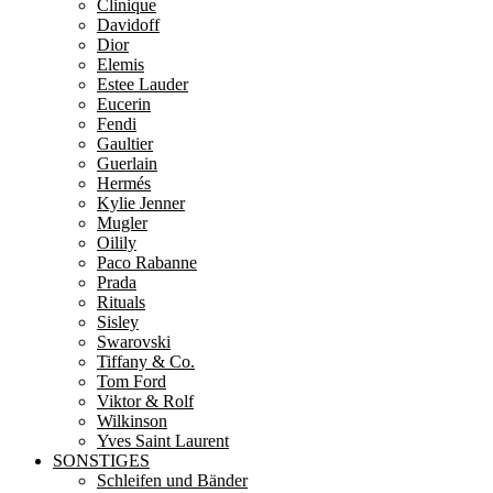
Clinique
Davidoff
Dior
Elemis
Estee Lauder
Eucerin
Fendi
Gaultier
Guerlain
Hermés
Kylie Jenner
Mugler
Oilily
Paco Rabanne
Prada
Rituals
Sisley
Swarovski
Tiffany & Co.
Tom Ford
Viktor & Rolf
Wilkinson
Yves Saint Laurent
SONSTIGES
Schleifen und Bänder