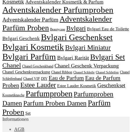
Kosmetik
Adventskalender Kosmetik & Parfum
Adventskalender Parfumproben
Adventskalender
Adventskalender Parfüm
Parfüm Proben
Bvlgari
Bvlgari Eau de Toilette
Beautycase
Bvlgari Geschenkset
Bvlgari Geschenk
Bvlgari Kosmetik
Bvlgari Miniatur
Bvlgari Parfüm
Bvlgari Set
Bvlgari Rarität
Chanel
Chanel Geschenk Verpackung
Chanel Geschenkband
Chanel Geschenkverpackung
Chanel Ribbon
Chanel
Chanel Schleife
Chanel Schleifen
Eau de Parfum
Eau de Parfum
DIY
Schleifenband
Chanel VIP
Estee Lauder
Proben
Geschenkset
Estee Lauder Kosmetik
Parfumproben
Parfumproben
Kosmetiktasche
Parfüm
Damen
Parfum Proben Damen
Proben
Set
Informationen
AGB