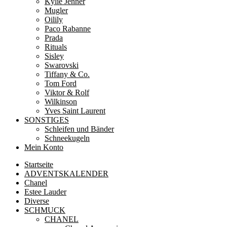
Kylie Jenner
Mugler
Oilily
Paco Rabanne
Prada
Rituals
Sisley
Swarovski
Tiffany & Co.
Tom Ford
Viktor & Rolf
Wilkinson
Yves Saint Laurent
SONSTIGES
Schleifen und Bänder
Schneekugeln
Mein Konto
Startseite
ADVENTSKALENDER
Chanel
Estee Lauder
Diverse
SCHMUCK
CHANEL