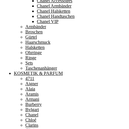
Chanel Accessoires
Chanel Armbänder
Chanel Halsketten
Chanel Handtaschen
Chanel VIP
Armbänder
Broschen
Gürtel
Haarschmuck
Halsketten
Ohrringe
Ringe
Sets
Taschenanhänger
KOSMETIK & PARFUM
4711
Aigner
Alaia
Aramis
Armani
Burberry
Bvlgari
Chanel
Chloé
Clarins