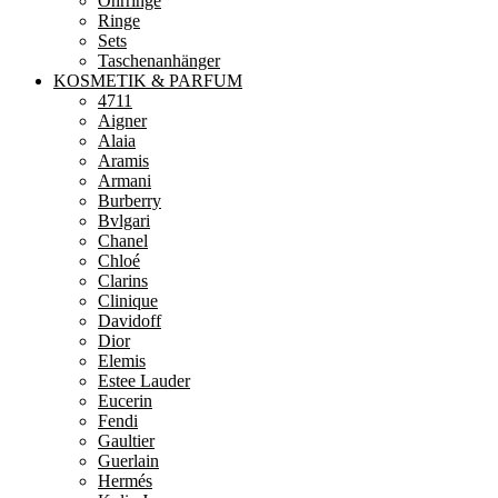
Ohrringe
Ringe
Sets
Taschenanhänger
KOSMETIK & PARFUM
4711
Aigner
Alaia
Aramis
Armani
Burberry
Bvlgari
Chanel
Chloé
Clarins
Clinique
Davidoff
Dior
Elemis
Estee Lauder
Eucerin
Fendi
Gaultier
Guerlain
Hermés