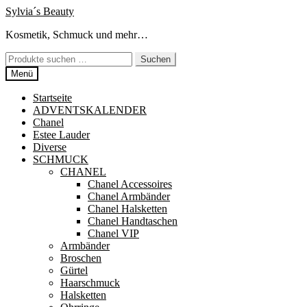
Zur
Zum
Sylvia´s Beauty
Navigation
Inhalt
Kosmetik, Schmuck und mehr…
springen
springen
Suchen
Suchen
nach:
Menü
Startseite
ADVENTSKALENDER
Chanel
Estee Lauder
Diverse
SCHMUCK
CHANEL
Chanel Accessoires
Chanel Armbänder
Chanel Halsketten
Chanel Handtaschen
Chanel VIP
Armbänder
Broschen
Gürtel
Haarschmuck
Halsketten