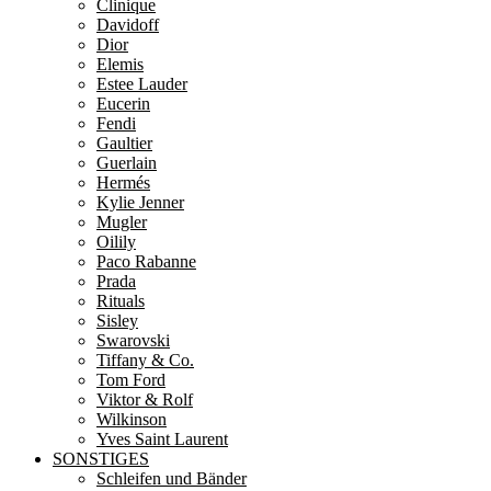
Clinique
Davidoff
Dior
Elemis
Estee Lauder
Eucerin
Fendi
Gaultier
Guerlain
Hermés
Kylie Jenner
Mugler
Oilily
Paco Rabanne
Prada
Rituals
Sisley
Swarovski
Tiffany & Co.
Tom Ford
Viktor & Rolf
Wilkinson
Yves Saint Laurent
SONSTIGES
Schleifen und Bänder