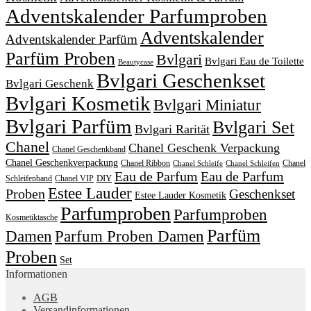
Adventskalender Parfumproben
Adventskalender
Adventskalender Parfüm
Parfüm Proben
Bvlgari
Bvlgari Eau de Toilette
Beautycase
Bvlgari Geschenkset
Bvlgari Geschenk
Bvlgari Kosmetik
Bvlgari Miniatur
Bvlgari Parfüm
Bvlgari Set
Bvlgari Rarität
Chanel
Chanel Geschenk Verpackung
Chanel Geschenkband
Chanel Geschenkverpackung
Chanel Ribbon
Chanel
Chanel Schleife
Chanel Schleifen
Eau de Parfum
Eau de Parfum
DIY
Schleifenband
Chanel VIP
Estee Lauder
Proben
Geschenkset
Estee Lauder Kosmetik
Parfumproben
Parfumproben
Kosmetiktasche
Parfüm
Damen
Parfum Proben Damen
Proben
Set
Informationen
AGB
Versandinformationen