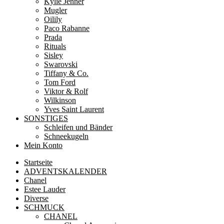
Kylie Jenner
Mugler
Oilily
Paco Rabanne
Prada
Rituals
Sisley
Swarovski
Tiffany & Co.
Tom Ford
Viktor & Rolf
Wilkinson
Yves Saint Laurent
SONSTIGES
Schleifen und Bänder
Schneekugeln
Mein Konto
Startseite
ADVENTSKALENDER
Chanel
Estee Lauder
Diverse
SCHMUCK
CHANEL