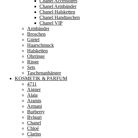
Chanel Accessoires
Chanel Armbänder
Chanel Halsketten
Chanel Handtaschen
Chanel VIP
Armbänder
Broschen
Gürtel
Haarschmuck
Halsketten
Ohrringe
Ringe
Sets
Taschenanhänger
KOSMETIK & PARFUM
4711
Aigner
Alaia
Aramis
Armani
Burberry
Bvlgari
Chanel
Chloé
Clarins