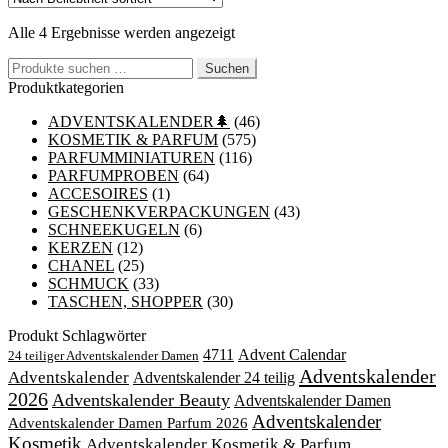
Nach
Alle 4 Ergebnisse werden angezeigt
Beliebtheit
Suchen
sortiert
Suchen
nach:
Produktkategorien
ADVENTSKALENDER🌲
(46)
KOSMETIK & PARFUM
(575)
PARFUMMINIATUREN
(116)
PARFUMPROBEN
(64)
ACCESOIRES
(1)
GESCHENKVERPACKUNGEN
(43)
SCHNEEKUGELN
(6)
KERZEN
(12)
CHANEL
(25)
SCHMUCK
(33)
TASCHEN, SHOPPER
(30)
Produkt Schlagwörter
4711
Advent Calendar
24 teiliger Adventskalender Damen
Adventskalender
Adventskalender
Adventskalender 24 teilig
2026
Adventskalender Beauty
Adventskalender Damen
Adventskalender
Adventskalender Damen Parfum 2026
Kosmetik
Adventskalender Kosmetik & Parfum