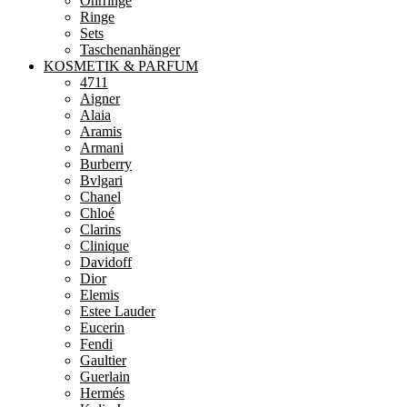
Ohrringe
Ringe
Sets
Taschenanhänger
KOSMETIK & PARFUM
4711
Aigner
Alaia
Aramis
Armani
Burberry
Bvlgari
Chanel
Chloé
Clarins
Clinique
Davidoff
Dior
Elemis
Estee Lauder
Eucerin
Fendi
Gaultier
Guerlain
Hermés