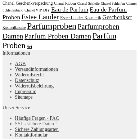
Chanel Geschenkverpackung
Chanel Ribbon
Chanel
Chanel Schleife
Chanel Schleifen
Eau de Parfum
Eau de Parfum
DIY
Schleifenband
Chanel VIP
Estee Lauder
Proben
Geschenkset
Estee Lauder Kosmetik
Parfumproben
Parfumproben
Kosmetiktasche
Parfüm
Damen
Parfum Proben Damen
Proben
Set
Informationen
AGB
Versandinformationen
Widerrufsrecht
Datenschutz
Widerrufsbelehrung
Impressum
Sitemaps
Unser Service
Häufige Fragen - FAQ
SSL - sichere Daten !
Sichere Zahlungsarten
Kontaktformular