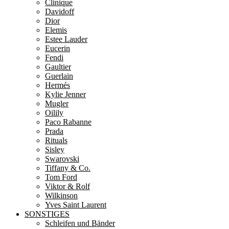
Clinique
Davidoff
Dior
Elemis
Estee Lauder
Eucerin
Fendi
Gaultier
Guerlain
Hermés
Kylie Jenner
Mugler
Oilily
Paco Rabanne
Prada
Rituals
Sisley
Swarovski
Tiffany & Co.
Tom Ford
Viktor & Rolf
Wilkinson
Yves Saint Laurent
SONSTIGES
Schleifen und Bänder