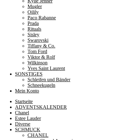
Kylie Jenner
Mugler
Oilily
Paco Rabanne
Prada
Rituals
Sisley
Swarovski
Tiffany & Co.
Tom Ford
Viktor & Rolf
Wilkinson
Yves Saint Laurent
SONSTIGES
Schleifen und Bänder
Schneekugeln
Mein Konto
Startseite
ADVENTSKALENDER
Chanel
Estee Lauder
Diverse
SCHMUCK
CHANEL