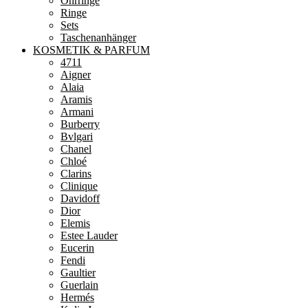
Ohrringe
Ringe
Sets
Taschenanhänger
KOSMETIK & PARFUM
4711
Aigner
Alaia
Aramis
Armani
Burberry
Bvlgari
Chanel
Chloé
Clarins
Clinique
Davidoff
Dior
Elemis
Estee Lauder
Eucerin
Fendi
Gaultier
Guerlain
Hermés