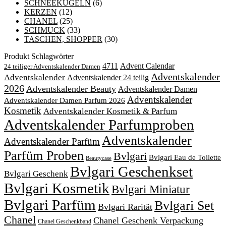
SCHNEEKUGELN
(6)
KERZEN
(12)
CHANEL
(25)
SCHMUCK
(33)
TASCHEN, SHOPPER
(30)
Produkt Schlagwörter
4711
Advent Calendar
24 teiliger Adventskalender Damen
Adventskalender
Adventskalender
Adventskalender 24 teilig
2026
Adventskalender Beauty
Adventskalender Damen
Adventskalender
Adventskalender Damen Parfum 2026
Kosmetik
Adventskalender Kosmetik & Parfum
Adventskalender Parfumproben
Adventskalender
Adventskalender Parfüm
Parfüm Proben
Bvlgari
Bvlgari Eau de Toilette
Beautycase
Bvlgari Geschenkset
Bvlgari Geschenk
Bvlgari Kosmetik
Bvlgari Miniatur
Bvlgari Parfüm
Bvlgari Set
Bvlgari Rarität
Chanel
Chanel Geschenk Verpackung
Chanel Geschenkband