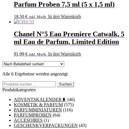
Parfum Proben 7,5 ml (5 x 1,5 ml)
18,50
€
In den Warenkorb
inkl. MwSt.
Chanel N°5 Eau Premiere Catwalk, 5
ml Eau de Parfum, Limited Edition
91,99
€
In den Warenkorb
inkl. MwSt.
Nach
Alle 6 Ergebnisse werden angezeigt
Beliebtheit
Suchen
sortiert
Suchen
nach:
Produktkategorien
ADVENTSKALENDER🌲
(46)
KOSMETIK & PARFUM
(575)
PARFUMMINIATUREN
(116)
PARFUMPROBEN
(64)
ACCESOIRES
(1)
GESCHENKVERPACKUNGEN
(43)