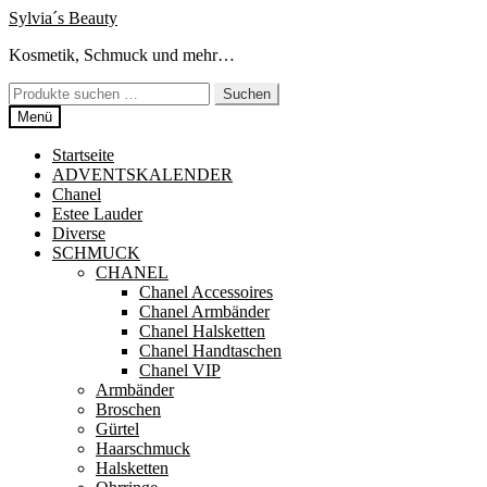
Zur
Zum
Sylvia´s Beauty
Navigation
Inhalt
Kosmetik, Schmuck und mehr…
springen
springen
Suchen
Suchen
nach:
Menü
Startseite
ADVENTSKALENDER
Chanel
Estee Lauder
Diverse
SCHMUCK
CHANEL
Chanel Accessoires
Chanel Armbänder
Chanel Halsketten
Chanel Handtaschen
Chanel VIP
Armbänder
Broschen
Gürtel
Haarschmuck
Halsketten