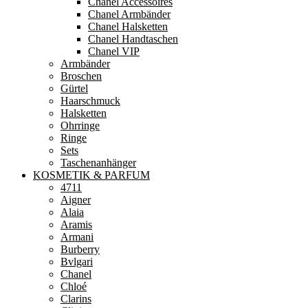
Chanel Accessoires
Chanel Armbänder
Chanel Halsketten
Chanel Handtaschen
Chanel VIP
Armbänder
Broschen
Gürtel
Haarschmuck
Halsketten
Ohrringe
Ringe
Sets
Taschenanhänger
KOSMETIK & PARFUM
4711
Aigner
Alaia
Aramis
Armani
Burberry
Bvlgari
Chanel
Chloé
Clarins