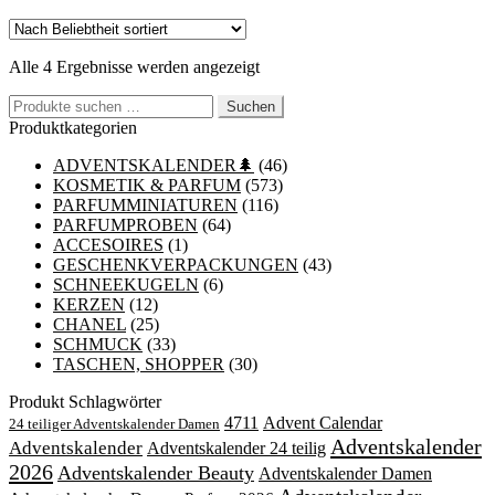
Nach
Alle 4 Ergebnisse werden angezeigt
Beliebtheit
Suchen
sortiert
Suchen
nach:
Produktkategorien
ADVENTSKALENDER🌲
(46)
KOSMETIK & PARFUM
(573)
PARFUMMINIATUREN
(116)
PARFUMPROBEN
(64)
ACCESOIRES
(1)
GESCHENKVERPACKUNGEN
(43)
SCHNEEKUGELN
(6)
KERZEN
(12)
CHANEL
(25)
SCHMUCK
(33)
TASCHEN, SHOPPER
(30)
Produkt Schlagwörter
4711
Advent Calendar
24 teiliger Adventskalender Damen
Adventskalender
Adventskalender
Adventskalender 24 teilig
2026
Adventskalender Beauty
Adventskalender Damen