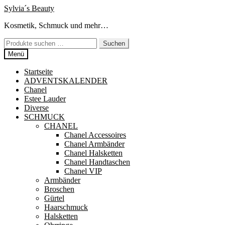
Zur
Zum
Sylvia´s Beauty
Navigation
Inhalt
Kosmetik, Schmuck und mehr…
springen
springen
Suchen
Suchen
nach:
Menü
Startseite
ADVENTSKALENDER
Chanel
Estee Lauder
Diverse
SCHMUCK
CHANEL
Chanel Accessoires
Chanel Armbänder
Chanel Halsketten
Chanel Handtaschen
Chanel VIP
Armbänder
Broschen
Gürtel
Haarschmuck
Halsketten