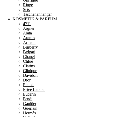
Ohrringe
Ringe
Sets
Taschenanhänger
KOSMETIK & PARFUM
4711
Aigner
Alaia
Aramis
Armani
Burberry
Bvlgari
Chanel
Chloé
Clarins
Clinique
Davidoff
Dior
Elemis
Estee Lauder
Eucerin
Fendi
Gaultier
Guerlain
Hermés