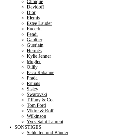
Clinique
Davidoff
Dior
Elemis
Estee Lauder
Eucerin
Fendi
Gaultier
Guerlain
Hermés
Kylie Jenner
Mugler
Oilily
Paco Rabanne
Prada
Rituals
Sisley
Swarovski
Tiffany & Co.
Tom Ford
Viktor & Rolf
Wilkinson
Yves Saint Laurent
SONSTIGES
Schleifen und Bänder