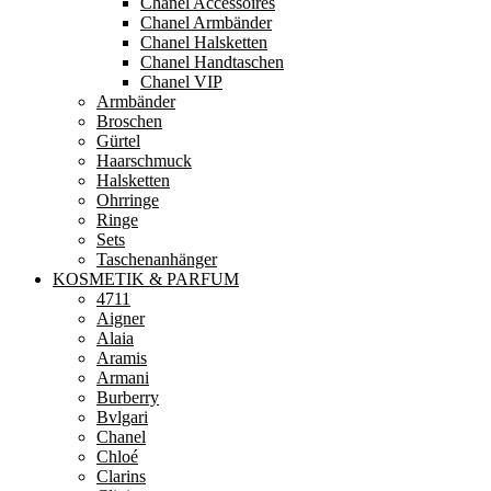
Chanel Accessoires
Chanel Armbänder
Chanel Halsketten
Chanel Handtaschen
Chanel VIP
Armbänder
Broschen
Gürtel
Haarschmuck
Halsketten
Ohrringe
Ringe
Sets
Taschenanhänger
KOSMETIK & PARFUM
4711
Aigner
Alaia
Aramis
Armani
Burberry
Bvlgari
Chanel
Chloé
Clarins