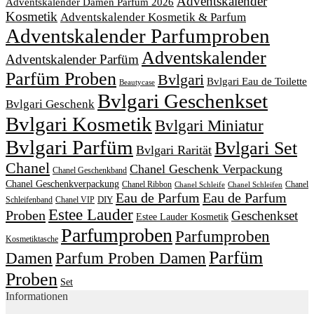
Adventskalender
Adventskalender Damen Parfum 2026
Kosmetik
Adventskalender Kosmetik & Parfum
Adventskalender Parfumproben
Adventskalender
Adventskalender Parfüm
Parfüm Proben
Bvlgari
Bvlgari Eau de Toilette
Beautycase
Bvlgari Geschenkset
Bvlgari Geschenk
Bvlgari Kosmetik
Bvlgari Miniatur
Bvlgari Parfüm
Bvlgari Set
Bvlgari Rarität
Chanel
Chanel Geschenk Verpackung
Chanel Geschenkband
Chanel Geschenkverpackung
Chanel Ribbon
Chanel
Chanel Schleife
Chanel Schleifen
Eau de Parfum
Eau de Parfum
DIY
Schleifenband
Chanel VIP
Estee Lauder
Proben
Geschenkset
Estee Lauder Kosmetik
Parfumproben
Parfumproben
Kosmetiktasche
Parfüm
Damen
Parfum Proben Damen
Proben
Set
Informationen