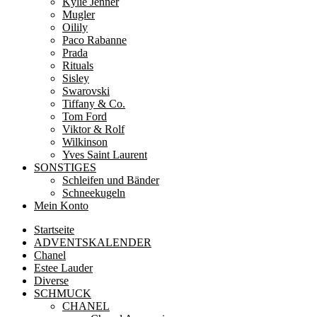
Kylie Jenner
Mugler
Oilily
Paco Rabanne
Prada
Rituals
Sisley
Swarovski
Tiffany & Co.
Tom Ford
Viktor & Rolf
Wilkinson
Yves Saint Laurent
SONSTIGES
Schleifen und Bänder
Schneekugeln
Mein Konto
Startseite
ADVENTSKALENDER
Chanel
Estee Lauder
Diverse
SCHMUCK
CHANEL