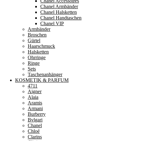
Chanel Accessoires
Chanel Armbänder
Chanel Halsketten
Chanel Handtaschen
Chanel VIP
Armbänder
Broschen
Gürtel
Haarschmuck
Halsketten
Ohrringe
Ringe
Sets
Taschenanhänger
KOSMETIK & PARFUM
4711
Aigner
Alaia
Aramis
Armani
Burberry
Bvlgari
Chanel
Chloé
Clarins