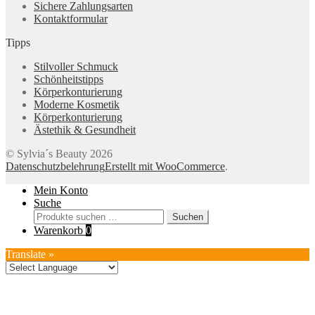
Sichere Zahlungsarten
Kontaktformular
Tipps
Stilvoller Schmuck
Schönheitstipps
Körperkonturierung
Moderne Kosmetik
Körperkonturierung
Ästethik & Gesundheit
© Sylvia´s Beauty 2026
Datenschutzbelehrung
Erstellt mit WooCommerce
.
Mein Konto
Suche
Suchen
Suchen
nach:
Warenkorb
0
Translate »