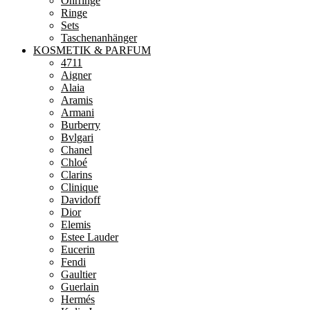
Ohrringe
Ringe
Sets
Taschenanhänger
KOSMETIK & PARFUM
4711
Aigner
Alaia
Aramis
Armani
Burberry
Bvlgari
Chanel
Chloé
Clarins
Clinique
Davidoff
Dior
Elemis
Estee Lauder
Eucerin
Fendi
Gaultier
Guerlain
Hermés