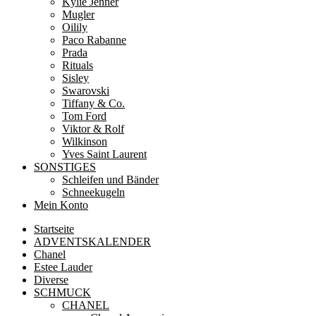
Kylie Jenner
Mugler
Oilily
Paco Rabanne
Prada
Rituals
Sisley
Swarovski
Tiffany & Co.
Tom Ford
Viktor & Rolf
Wilkinson
Yves Saint Laurent
SONSTIGES
Schleifen und Bänder
Schneekugeln
Mein Konto
Startseite
ADVENTSKALENDER
Chanel
Estee Lauder
Diverse
SCHMUCK
CHANEL