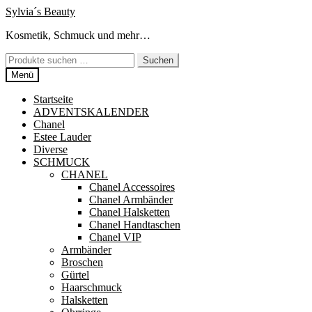
Zur
Zum
Sylvia´s Beauty
Navigation
Inhalt
Kosmetik, Schmuck und mehr…
springen
springen
Suchen
Suchen
nach:
Menü
Startseite
ADVENTSKALENDER
Chanel
Estee Lauder
Diverse
SCHMUCK
CHANEL
Chanel Accessoires
Chanel Armbänder
Chanel Halsketten
Chanel Handtaschen
Chanel VIP
Armbänder
Broschen
Gürtel
Haarschmuck
Halsketten