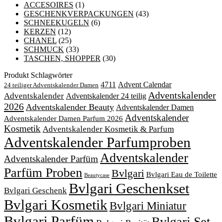
ACCESOIRES
(1)
GESCHENKVERPACKUNGEN
(43)
SCHNEEKUGELN
(6)
KERZEN
(12)
CHANEL
(25)
SCHMUCK
(33)
TASCHEN, SHOPPER
(30)
Produkt Schlagwörter
4711
Advent Calendar
24 teiliger Adventskalender Damen
Adventskalender
Adventskalender
Adventskalender 24 teilig
2026
Adventskalender Beauty
Adventskalender Damen
Adventskalender
Adventskalender Damen Parfum 2026
Kosmetik
Adventskalender Kosmetik & Parfum
Adventskalender Parfumproben
Adventskalender
Adventskalender Parfüm
Parfüm Proben
Bvlgari
Bvlgari Eau de Toilette
Beautycase
Bvlgari Geschenkset
Bvlgari Geschenk
Bvlgari Kosmetik
Bvlgari Miniatur
Bvlgari Parfüm
Bvlgari Set