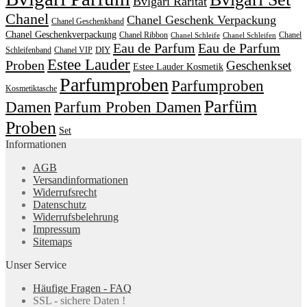
Bvlgari Rarität
Chanel
Chanel Geschenk Verpackung
Chanel Geschenkband
Chanel Geschenkverpackung
Chanel Ribbon
Chanel
Chanel Schleife
Chanel Schleifen
Eau de Parfum
Eau de Parfum
DIY
Schleifenband
Chanel VIP
Estee Lauder
Proben
Geschenkset
Estee Lauder Kosmetik
Parfumproben
Parfumproben
Kosmetiktasche
Parfüm
Damen
Parfum Proben Damen
Proben
Set
Informationen
AGB
Versandinformationen
Widerrufsrecht
Datenschutz
Widerrufsbelehrung
Impressum
Sitemaps
Unser Service
Häufige Fragen - FAQ
SSL - sichere Daten !