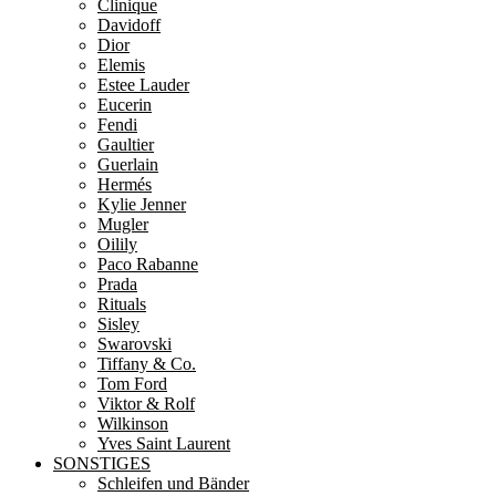
Clinique
Davidoff
Dior
Elemis
Estee Lauder
Eucerin
Fendi
Gaultier
Guerlain
Hermés
Kylie Jenner
Mugler
Oilily
Paco Rabanne
Prada
Rituals
Sisley
Swarovski
Tiffany & Co.
Tom Ford
Viktor & Rolf
Wilkinson
Yves Saint Laurent
SONSTIGES
Schleifen und Bänder