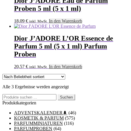
Dior J’ADORE Eau de Parfum
Proben 5 ml (5 x 1 ml)
18,09
€
In den Warenkorb
inkl. MwSt.
Dior J’ADORE L’OR Essence de
Parfum 5 ml (5 x 1 ml) Parfum
Proben
20,57
€
In den Warenkorb
inkl. MwSt.
Nach
Alle 3 Ergebnisse werden angezeigt
Beliebtheit
Suchen
sortiert
Suchen
nach:
Produktkategorien
ADVENTSKALENDER🌲
(46)
KOSMETIK & PARFUM
(575)
PARFUMMINIATUREN
(116)
PARFUMPROBEN
(64)