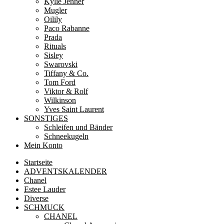
Kylie Jenner
Mugler
Oilily
Paco Rabanne
Prada
Rituals
Sisley
Swarovski
Tiffany & Co.
Tom Ford
Viktor & Rolf
Wilkinson
Yves Saint Laurent
SONSTIGES
Schleifen und Bänder
Schneekugeln
Mein Konto
Startseite
ADVENTSKALENDER
Chanel
Estee Lauder
Diverse
SCHMUCK
CHANEL