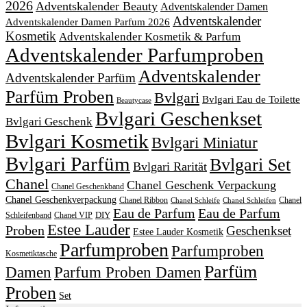
2026
Adventskalender Beauty
Adventskalender Damen
Adventskalender
Adventskalender Damen Parfum 2026
Kosmetik
Adventskalender Kosmetik & Parfum
Adventskalender Parfumproben
Adventskalender
Adventskalender Parfüm
Parfüm Proben
Bvlgari
Bvlgari Eau de Toilette
Beautycase
Bvlgari Geschenkset
Bvlgari Geschenk
Bvlgari Kosmetik
Bvlgari Miniatur
Bvlgari Parfüm
Bvlgari Set
Bvlgari Rarität
Chanel
Chanel Geschenk Verpackung
Chanel Geschenkband
Chanel Geschenkverpackung
Chanel Ribbon
Chanel
Chanel Schleife
Chanel Schleifen
Eau de Parfum
Eau de Parfum
DIY
Schleifenband
Chanel VIP
Estee Lauder
Proben
Geschenkset
Estee Lauder Kosmetik
Parfumproben
Parfumproben
Kosmetiktasche
Parfüm
Damen
Parfum Proben Damen
Proben
Set