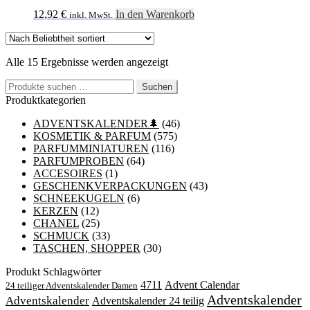
12,92
€
In den Warenkorb
inkl. MwSt.
Nach
Alle 15 Ergebnisse werden angezeigt
Beliebtheit
Suchen
sortiert
Suchen
nach:
Produktkategorien
ADVENTSKALENDER🌲
(46)
KOSMETIK & PARFUM
(575)
PARFUMMINIATUREN
(116)
PARFUMPROBEN
(64)
ACCESOIRES
(1)
GESCHENKVERPACKUNGEN
(43)
SCHNEEKUGELN
(6)
KERZEN
(12)
CHANEL
(25)
SCHMUCK
(33)
TASCHEN, SHOPPER
(30)
Produkt Schlagwörter
4711
Advent Calendar
24 teiliger Adventskalender Damen
Adventskalender
Adventskalender
Adventskalender 24 teilig