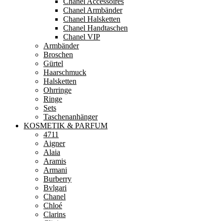
Chanel Accessoires
Chanel Armbänder
Chanel Halsketten
Chanel Handtaschen
Chanel VIP
Armbänder
Broschen
Gürtel
Haarschmuck
Halsketten
Ohrringe
Ringe
Sets
Taschenanhänger
KOSMETIK & PARFUM
4711
Aigner
Alaia
Aramis
Armani
Burberry
Bvlgari
Chanel
Chloé
Clarins