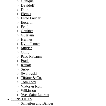
Clinique
Davidoff
Dior
Elemis
Estee Lauder
Eucerin
Fendi
Gaultier
Guerlain
Hermés
Kylie Jenner
Mugler
Oilily
Paco Rabanne
Prada
Rituals
Sisley
Swarovski
Tiffany & Co.
Tom Ford
Viktor & Rolf
Wilkinson
Yves Saint Laurent
SONSTIGES
Schleifen und Bänder