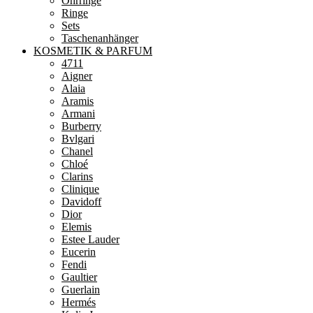
Ohrringe
Ringe
Sets
Taschenanhänger
KOSMETIK & PARFUM
4711
Aigner
Alaia
Aramis
Armani
Burberry
Bvlgari
Chanel
Chloé
Clarins
Clinique
Davidoff
Dior
Elemis
Estee Lauder
Eucerin
Fendi
Gaultier
Guerlain
Hermés