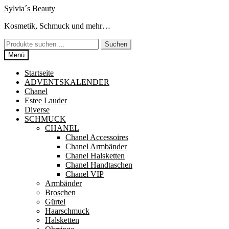
Zur
Zum
Sylvia´s Beauty
Navigation
Inhalt
Kosmetik, Schmuck und mehr…
springen
springen
Suchen
Suchen
nach:
Menü
Startseite
ADVENTSKALENDER
Chanel
Estee Lauder
Diverse
SCHMUCK
CHANEL
Chanel Accessoires
Chanel Armbänder
Chanel Halsketten
Chanel Handtaschen
Chanel VIP
Armbänder
Broschen
Gürtel
Haarschmuck
Halsketten