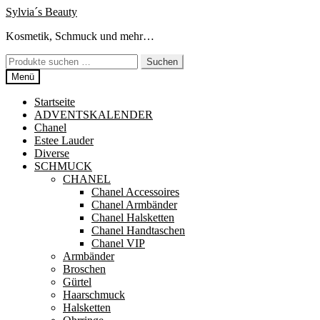
Zur
Zum
Sylvia´s Beauty
Navigation
Inhalt
Kosmetik, Schmuck und mehr…
springen
springen
Suchen
Suchen
nach:
Menü
Startseite
ADVENTSKALENDER
Chanel
Estee Lauder
Diverse
SCHMUCK
CHANEL
Chanel Accessoires
Chanel Armbänder
Chanel Halsketten
Chanel Handtaschen
Chanel VIP
Armbänder
Broschen
Gürtel
Haarschmuck
Halsketten