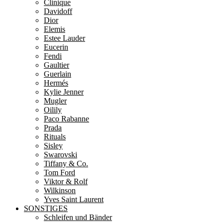
Clinique
Davidoff
Dior
Elemis
Estee Lauder
Eucerin
Fendi
Gaultier
Guerlain
Hermés
Kylie Jenner
Mugler
Oilily
Paco Rabanne
Prada
Rituals
Sisley
Swarovski
Tiffany & Co.
Tom Ford
Viktor & Rolf
Wilkinson
Yves Saint Laurent
SONSTIGES
Schleifen und Bänder