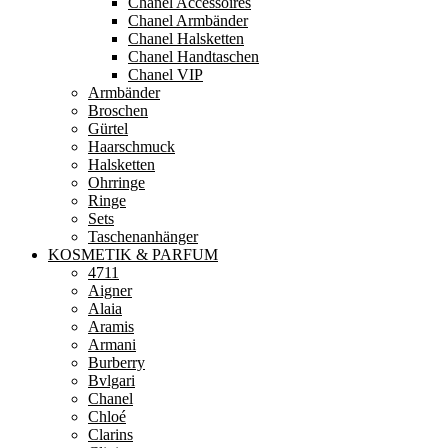
Chanel Accessoires
Chanel Armbänder
Chanel Halsketten
Chanel Handtaschen
Chanel VIP
Armbänder
Broschen
Gürtel
Haarschmuck
Halsketten
Ohrringe
Ringe
Sets
Taschenanhänger
KOSMETIK & PARFUM
4711
Aigner
Alaia
Aramis
Armani
Burberry
Bvlgari
Chanel
Chloé
Clarins