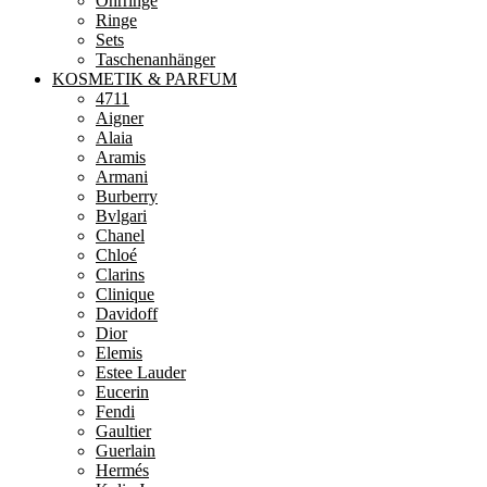
Ohrringe
Ringe
Sets
Taschenanhänger
KOSMETIK & PARFUM
4711
Aigner
Alaia
Aramis
Armani
Burberry
Bvlgari
Chanel
Chloé
Clarins
Clinique
Davidoff
Dior
Elemis
Estee Lauder
Eucerin
Fendi
Gaultier
Guerlain
Hermés