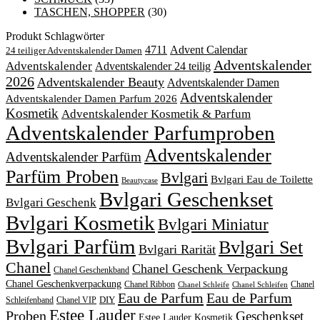
TASCHEN, SHOPPER
(30)
Produkt Schlagwörter
4711
Advent Calendar
24 teiliger Adventskalender Damen
Adventskalender
Adventskalender
Adventskalender 24 teilig
2026
Adventskalender Beauty
Adventskalender Damen
Adventskalender
Adventskalender Damen Parfum 2026
Kosmetik
Adventskalender Kosmetik & Parfum
Adventskalender Parfumproben
Adventskalender
Adventskalender Parfüm
Parfüm Proben
Bvlgari
Bvlgari Eau de Toilette
Beautycase
Bvlgari Geschenkset
Bvlgari Geschenk
Bvlgari Kosmetik
Bvlgari Miniatur
Bvlgari Parfüm
Bvlgari Set
Bvlgari Rarität
Chanel
Chanel Geschenk Verpackung
Chanel Geschenkband
Chanel Geschenkverpackung
Chanel Ribbon
Chanel
Chanel Schleife
Chanel Schleifen
Eau de Parfum
Eau de Parfum
DIY
Schleifenband
Chanel VIP
Estee Lauder
Proben
Geschenkset
Estee Lauder Kosmetik