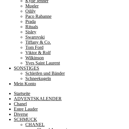
Kylie Jenner
Mugler
Oilily
Paco Rabanne
Prada
Rituals
Sisley
Swarovski
Tiffany & Co.
Tom Ford
Viktor & Rolf
Wilkinson
Yves Saint Laurent
SONSTIGES
Schleifen und Bänder
Schneekugeln
Mein Konto
Startseite
ADVENTSKALENDER
Chanel
Estee Lauder
Diverse
SCHMUCK
CHANEL