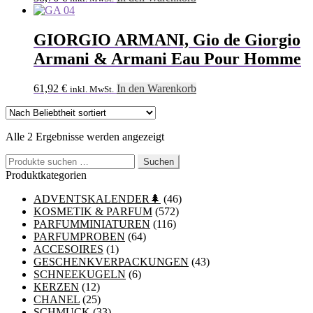
GIORGIO ARMANI, Gio de Giorgio
Armani & Armani Eau Pour Homme
61,92
€
In den Warenkorb
inkl. MwSt.
Nach
Alle 2 Ergebnisse werden angezeigt
Beliebtheit
Suchen
sortiert
Suchen
nach:
Produktkategorien
ADVENTSKALENDER🌲
(46)
KOSMETIK & PARFUM
(572)
PARFUMMINIATUREN
(116)
PARFUMPROBEN
(64)
ACCESOIRES
(1)
GESCHENKVERPACKUNGEN
(43)
SCHNEEKUGELN
(6)
KERZEN
(12)
CHANEL
(25)
SCHMUCK
(33)