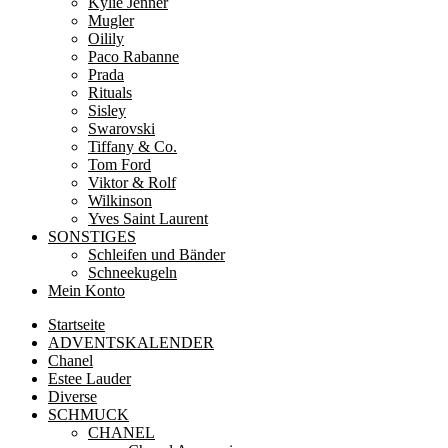
Kylie Jenner
Mugler
Oilily
Paco Rabanne
Prada
Rituals
Sisley
Swarovski
Tiffany & Co.
Tom Ford
Viktor & Rolf
Wilkinson
Yves Saint Laurent
SONSTIGES
Schleifen und Bänder
Schneekugeln
Mein Konto
Startseite
ADVENTSKALENDER
Chanel
Estee Lauder
Diverse
SCHMUCK
CHANEL