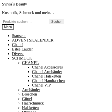
Zur
Zum
Sylvia´s Beauty
Navigation
Inhalt
Kosmetik, Schmuck und mehr…
springen
springen
Suchen
Suchen
nach:
Menü
Startseite
ADVENTSKALENDER
Chanel
Estee Lauder
Diverse
SCHMUCK
CHANEL
Chanel Accessoires
Chanel Armbänder
Chanel Halsketten
Chanel Handtaschen
Chanel VIP
Armbänder
Broschen
Gürtel
Haarschmuck
Halsketten