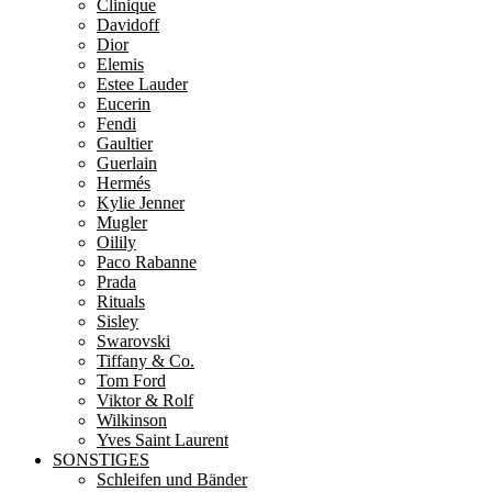
Clinique
Davidoff
Dior
Elemis
Estee Lauder
Eucerin
Fendi
Gaultier
Guerlain
Hermés
Kylie Jenner
Mugler
Oilily
Paco Rabanne
Prada
Rituals
Sisley
Swarovski
Tiffany & Co.
Tom Ford
Viktor & Rolf
Wilkinson
Yves Saint Laurent
SONSTIGES
Schleifen und Bänder