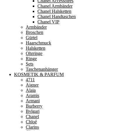
Chanel Accessoires
Chanel Armbänder
Chanel Halsketten
Chanel Handtaschen
Chanel VIP
Armbänder
Broschen
Gürtel
Haarschmuck
Halsketten
Ohrringe
Ringe
Sets
Taschenanhänger
KOSMETIK & PARFUM
4711
Aigner
Alaia
Aramis
Armani
Burberry
Bvlgari
Chanel
Chloé
Clarins