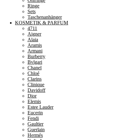
Ohrringe
Ringe
Sets
Taschenanhänger
KOSMETIK & PARFUM
4711
Aigner
Alaia
Aramis
Armani
Burberry
Bvlgari
Chanel
Chloé
Clarins
Clinique
Davidoff
Dior
Elemis
Estee Lauder
Eucerin
Fendi
Gaultier
Guerlain
Hermés