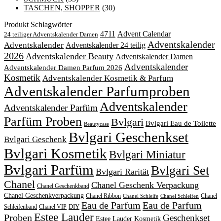
TASCHEN, SHOPPER
(30)
Produkt Schlagwörter
4711
Advent Calendar
24 teiliger Adventskalender Damen
Adventskalender
Adventskalender
Adventskalender 24 teilig
2026
Adventskalender Beauty
Adventskalender Damen
Adventskalender
Adventskalender Damen Parfum 2026
Kosmetik
Adventskalender Kosmetik & Parfum
Adventskalender Parfumproben
Adventskalender
Adventskalender Parfüm
Parfüm Proben
Bvlgari
Bvlgari Eau de Toilette
Beautycase
Bvlgari Geschenkset
Bvlgari Geschenk
Bvlgari Kosmetik
Bvlgari Miniatur
Bvlgari Parfüm
Bvlgari Set
Bvlgari Rarität
Chanel
Chanel Geschenk Verpackung
Chanel Geschenkband
Chanel Geschenkverpackung
Chanel Ribbon
Chanel
Chanel Schleife
Chanel Schleifen
Eau de Parfum
Eau de Parfum
DIY
Schleifenband
Chanel VIP
Estee Lauder
Proben
Geschenkset
Estee Lauder Kosmetik