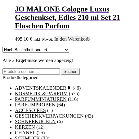
JO MALONE Cologne Luxus
Geschenkset, Edles 210 ml Set 21
Flaschen Parfum
495,10
€
In den Warenkorb
inkl. MwSt.
Nach
Alle 2 Ergebnisse werden angezeigt
Beliebtheit
Suchen
sortiert
Suchen
nach:
Produktkategorien
ADVENTSKALENDER🌲
(46)
KOSMETIK & PARFUM
(575)
PARFUMMINIATUREN
(116)
PARFUMPROBEN
(64)
ACCESOIRES
(1)
GESCHENKVERPACKUNGEN
(43)
SCHNEEKUGELN
(6)
KERZEN
(12)
CHANEL
(25)
SCHMUCK
(33)