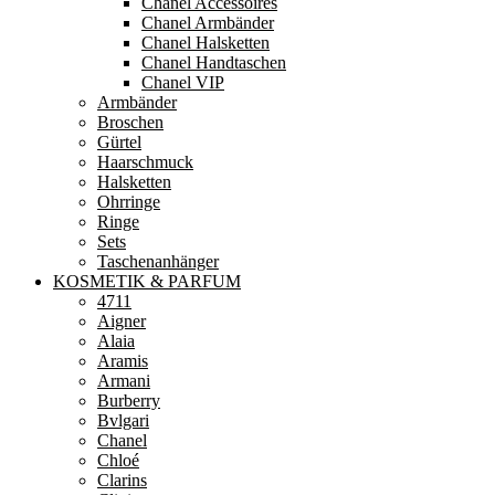
Chanel Accessoires
Chanel Armbänder
Chanel Halsketten
Chanel Handtaschen
Chanel VIP
Armbänder
Broschen
Gürtel
Haarschmuck
Halsketten
Ohrringe
Ringe
Sets
Taschenanhänger
KOSMETIK & PARFUM
4711
Aigner
Alaia
Aramis
Armani
Burberry
Bvlgari
Chanel
Chloé
Clarins