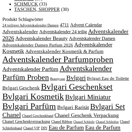
SCHMUCK
(33)
TASCHEN, SHOPPER
(30)
Produkt Schlagwörter
4711
Advent Calendar
24 teiliger Adventskalender Damen
Adventskalender
Adventskalender
Adventskalender 24 teilig
2026
Adventskalender Beauty
Adventskalender Damen
Adventskalender
Adventskalender Damen Parfum 2026
Kosmetik
Adventskalender Kosmetik & Parfum
Adventskalender Parfumproben
Adventskalender
Adventskalender Parfüm
Parfüm Proben
Bvlgari
Bvlgari Eau de Toilette
Beautycase
Bvlgari Geschenkset
Bvlgari Geschenk
Bvlgari Kosmetik
Bvlgari Miniatur
Bvlgari Parfüm
Bvlgari Set
Bvlgari Rarität
Chanel
Chanel Geschenk Verpackung
Chanel Geschenkband
Chanel Geschenkverpackung
Chanel Ribbon
Chanel
Chanel Schleife
Chanel Schleifen
Eau de Parfum
Eau de Parfum
DIY
Schleifenband
Chanel VIP