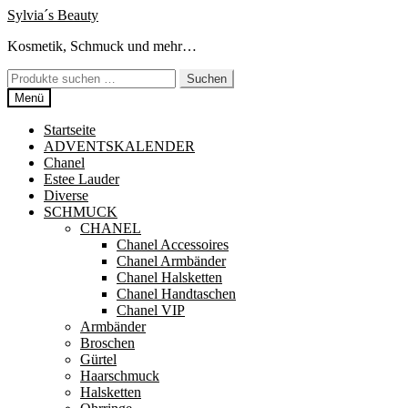
Zur
Zum
Sylvia´s Beauty
Navigation
Inhalt
Kosmetik, Schmuck und mehr…
springen
springen
Suchen
Suchen
nach:
Menü
Startseite
ADVENTSKALENDER
Chanel
Estee Lauder
Diverse
SCHMUCK
CHANEL
Chanel Accessoires
Chanel Armbänder
Chanel Halsketten
Chanel Handtaschen
Chanel VIP
Armbänder
Broschen
Gürtel
Haarschmuck
Halsketten