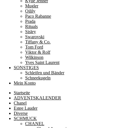
Kylie Jenner
Mugler
Oilily
Paco Rabanne
Prada
Rituals
Sisley
Swarovski
Tiffany & Co.
Tom Ford
Viktor & Rolf
Wilkinson
Yves Saint Laurent
SONSTIGES
Schleifen und Bänder
Schneekugeln
Mein Konto
Startseite
ADVENTSKALENDER
Chanel
Estee Lauder
Diverse
SCHMUCK
CHANEL