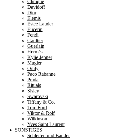
Clinique
Davidoff
Dior
Elemis
Estee Lauder
Eucerin
Fendi
Gaultier
Guerlain
Hermés
Kylie Jenner
Mugler
Oilily
Paco Rabanne
Prada
Rituals
Sisley
Swarovski
Tiffany & Co.
Tom Ford
Viktor & Rolf
Wilkinson
Yves Saint Laurent
SONSTIGES
Schleifen und Bänder