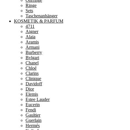
Ohrringe
Ringe
Sets
Taschenanhänger
KOSMETIK & PARFUM
4711
Aigner
Alaia
Aramis
Armani
Burberry
Bvlgari
Chanel
Chloé
Clarins
Clinique
Davidoff
Dior
Elemis
Estee Lauder
Eucerin
Fendi
Gaultier
Guerlain
Hermés