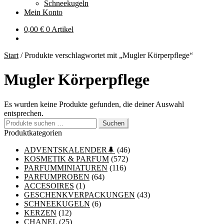
Schneekugeln
Mein Konto
0,00
€
0 Artikel
Start
/
Produkte verschlagwortet mit „Mugler Körperpflege“
Mugler Körperpflege
Es wurden keine Produkte gefunden, die deiner Auswahl
entsprechen.
Suchen
Suchen
nach:
Produktkategorien
ADVENTSKALENDER🌲
(46)
KOSMETIK & PARFUM
(572)
PARFUMMINIATUREN
(116)
PARFUMPROBEN
(64)
ACCESOIRES
(1)
GESCHENKVERPACKUNGEN
(43)
SCHNEEKUGELN
(6)
KERZEN
(12)
CHANEL
(25)