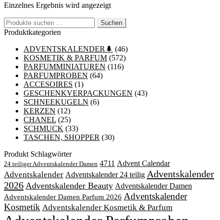
Einzelnes Ergebnis wird angezeigt
Suchen
Suchen
nach:
Produktkategorien
ADVENTSKALENDER🌲
(46)
KOSMETIK & PARFUM
(572)
PARFUMMINIATUREN
(116)
PARFUMPROBEN
(64)
ACCESOIRES
(1)
GESCHENKVERPACKUNGEN
(43)
SCHNEEKUGELN
(6)
KERZEN
(12)
CHANEL
(25)
SCHMUCK
(33)
TASCHEN, SHOPPER
(30)
Produkt Schlagwörter
4711
Advent Calendar
24 teiliger Adventskalender Damen
Adventskalender
Adventskalender
Adventskalender 24 teilig
2026
Adventskalender Beauty
Adventskalender Damen
Adventskalender
Adventskalender Damen Parfum 2026
Kosmetik
Adventskalender Kosmetik & Parfum