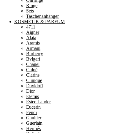
Ohrringe
Ringe
Sets
Taschenanhänger
KOSMETIK & PARFUM
4711
Aigner
Alaia
Aramis
Armani
Burberry
Bvlgari
Chanel
Chloé
Clarins
Clinique
Davidoff
Dior
Elemis
Estee Lauder
Eucerin
Fendi
Gaultier
Guerlain
Hermés