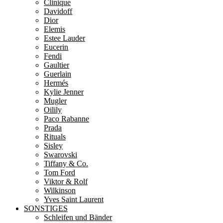
Clinique
Davidoff
Dior
Elemis
Estee Lauder
Eucerin
Fendi
Gaultier
Guerlain
Hermés
Kylie Jenner
Mugler
Oilily
Paco Rabanne
Prada
Rituals
Sisley
Swarovski
Tiffany & Co.
Tom Ford
Viktor & Rolf
Wilkinson
Yves Saint Laurent
SONSTIGES
Schleifen und Bänder