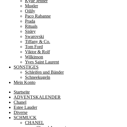
Kylie Jenner
Mugler
Oilily
Paco Rabanne
Prada
Rituals
Sisley
Swarovski
Tiffany & Co.
Tom Ford
Viktor & Rolf
Wilkinson
Yves Saint Laurent
SONSTIGES
Schleifen und Bänder
Schneekugeln
Mein Konto
Startseite
ADVENTSKALENDER
Chanel
Estee Lauder
Diverse
SCHMUCK
CHANEL