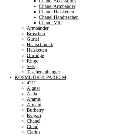
Chanel Accessoires
Chanel Armbänder
Chanel Halsketten
Chanel Handtaschen
Chanel VIP
Armbänder
Broschen
Gürtel
Haarschmuck
Halsketten
Ohrringe
Ringe
Sets
Taschenanhänger
KOSMETIK & PARFUM
4711
Aigner
Alaia
Aramis
Armani
Burberry
Bvlgari
Chanel
Chloé
Clarins