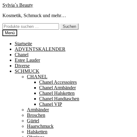
Zur
Zum
Sylvia´s Beauty
Navigation
Inhalt
Kosmetik, Schmuck und mehr…
springen
springen
Suchen
Suchen
nach:
Menü
Startseite
ADVENTSKALENDER
Chanel
Estee Lauder
Diverse
SCHMUCK
CHANEL
Chanel Accessoires
Chanel Armbänder
Chanel Halsketten
Chanel Handtaschen
Chanel VIP
Armbänder
Broschen
Gürtel
Haarschmuck
Halsketten