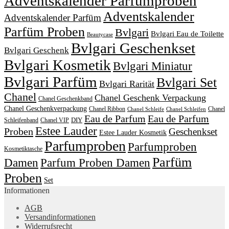
Adventskalender Parfumproben
Adventskalender
Adventskalender Parfüm
Parfüm Proben
Bvlgari
Bvlgari Eau de Toilette
Beautycase
Bvlgari Geschenkset
Bvlgari Geschenk
Bvlgari Kosmetik
Bvlgari Miniatur
Bvlgari Parfüm
Bvlgari Set
Bvlgari Rarität
Chanel
Chanel Geschenk Verpackung
Chanel Geschenkband
Chanel Geschenkverpackung
Chanel Ribbon
Chanel
Chanel Schleife
Chanel Schleifen
Eau de Parfum
Eau de Parfum
DIY
Schleifenband
Chanel VIP
Estee Lauder
Proben
Geschenkset
Estee Lauder Kosmetik
Parfumproben
Parfumproben
Kosmetiktasche
Parfüm
Damen
Parfum Proben Damen
Proben
Set
Informationen
AGB
Versandinformationen
Widerrufsrecht