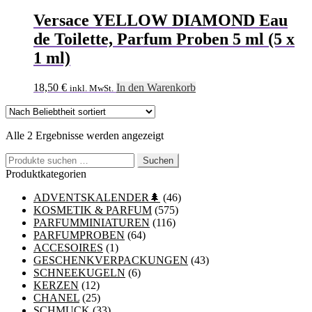
Versace YELLOW DIAMOND Eau
de Toilette, Parfum Proben 5 ml (5 x
1 ml)
18,50
€
In den Warenkorb
inkl. MwSt.
Nach
Alle 2 Ergebnisse werden angezeigt
Beliebtheit
Suchen
sortiert
Suchen
nach:
Produktkategorien
ADVENTSKALENDER🌲
(46)
KOSMETIK & PARFUM
(575)
PARFUMMINIATUREN
(116)
PARFUMPROBEN
(64)
ACCESOIRES
(1)
GESCHENKVERPACKUNGEN
(43)
SCHNEEKUGELN
(6)
KERZEN
(12)
CHANEL
(25)
SCHMUCK
(33)