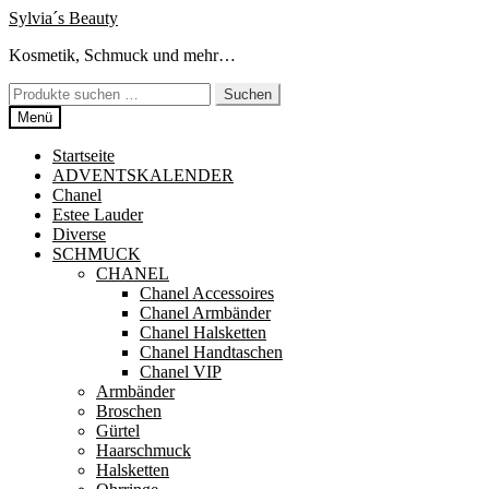
Zur
Zum
Sylvia´s Beauty
Navigation
Inhalt
Kosmetik, Schmuck und mehr…
springen
springen
Suchen
Suchen
nach:
Menü
Startseite
ADVENTSKALENDER
Chanel
Estee Lauder
Diverse
SCHMUCK
CHANEL
Chanel Accessoires
Chanel Armbänder
Chanel Halsketten
Chanel Handtaschen
Chanel VIP
Armbänder
Broschen
Gürtel
Haarschmuck
Halsketten