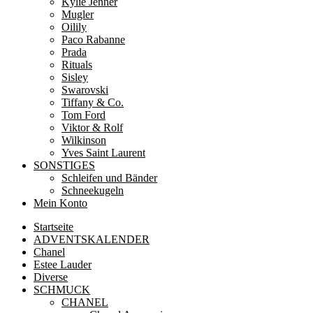
Kylie Jenner
Mugler
Oilily
Paco Rabanne
Prada
Rituals
Sisley
Swarovski
Tiffany & Co.
Tom Ford
Viktor & Rolf
Wilkinson
Yves Saint Laurent
SONSTIGES
Schleifen und Bänder
Schneekugeln
Mein Konto
Startseite
ADVENTSKALENDER
Chanel
Estee Lauder
Diverse
SCHMUCK
CHANEL