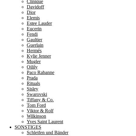
Clinique
Davidoff
Dior
Elemis
Estee Lauder
Eucerin
Fendi
Gaultier
Guerlain
Hermés
Kylie Jenner
Mugler
Oilily
Paco Rabanne
Prada
Rituals
Sisley
Swarovski
Tiffany & Co.
Tom Ford
Viktor & Rolf
Wilkinson
Yves Saint Laurent
SONSTIGES
Schleifen und Bänder