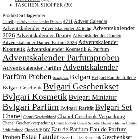
TASCHEN, SHOPPER
(30)
Produkt Schlagwörter
4711
Advent Calendar
24 teiliger Adventskalender Damen
Adventskalender
Adventskalender
Adventskalender 24 teilig
2026
Adventskalender Beauty
Adventskalender Damen
Adventskalender
Adventskalender Damen Parfum 2026
Kosmetik
Adventskalender Kosmetik & Parfum
Adventskalender Parfumproben
Adventskalender
Adventskalender Parfüm
Parfüm Proben
Bvlgari
Bvlgari Eau de Toilette
Beautycase
Bvlgari Geschenkset
Bvlgari Geschenk
Bvlgari Kosmetik
Bvlgari Miniatur
Bvlgari Parfüm
Bvlgari Set
Bvlgari Rarität
Chanel
Chanel Geschenk Verpackung
Chanel Geschenkband
Chanel Geschenkverpackung
Chanel Ribbon
Chanel
Chanel Schleife
Chanel Schleifen
Eau de Parfum
Eau de Parfum
DIY
Schleifenband
Chanel VIP
Estee Lauder
Proben
Geschenkset
Estee Lauder Kosmetik