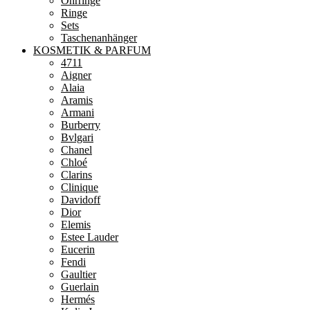
Ohrringe
Ringe
Sets
Taschenanhänger
KOSMETIK & PARFUM
4711
Aigner
Alaia
Aramis
Armani
Burberry
Bvlgari
Chanel
Chloé
Clarins
Clinique
Davidoff
Dior
Elemis
Estee Lauder
Eucerin
Fendi
Gaultier
Guerlain
Hermés