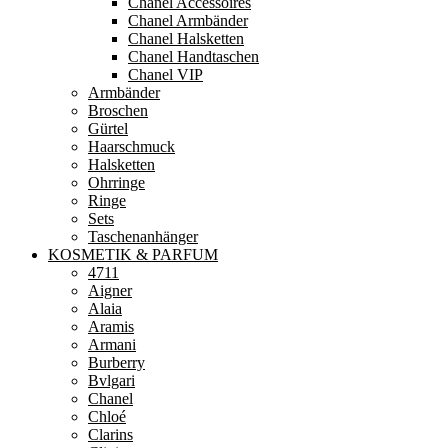
Chanel Accessoires
Chanel Armbänder
Chanel Halsketten
Chanel Handtaschen
Chanel VIP
Armbänder
Broschen
Gürtel
Haarschmuck
Halsketten
Ohrringe
Ringe
Sets
Taschenanhänger
KOSMETIK & PARFUM
4711
Aigner
Alaia
Aramis
Armani
Burberry
Bvlgari
Chanel
Chloé
Clarins