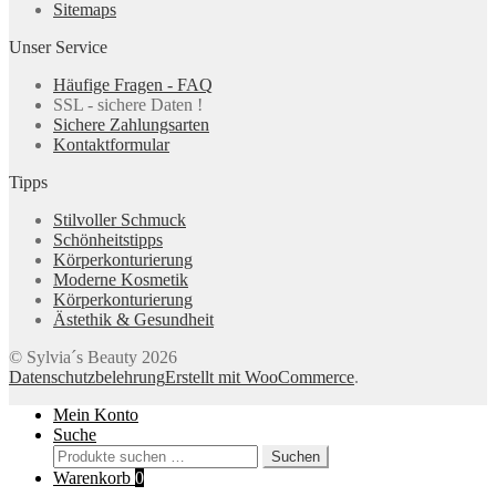
Sitemaps
Unser Service
Häufige Fragen - FAQ
SSL - sichere Daten !
Sichere Zahlungsarten
Kontaktformular
Tipps
Stilvoller Schmuck
Schönheitstipps
Körperkonturierung
Moderne Kosmetik
Körperkonturierung
Ästethik & Gesundheit
© Sylvia´s Beauty 2026
Datenschutzbelehrung
Erstellt mit WooCommerce
.
Mein Konto
Suche
Suchen
Suchen
nach:
Warenkorb
0