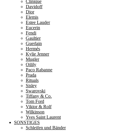
Clinique
Davidoff
Dior
Elemis
Estee Lauder
Eucerin
Fendi
Gaultier
Guerlain
Hermés
Kylie Jenner
Mugler
Oilily
Paco Rabanne
Prada
Rituals
Sisley
Swarovski
Tiffany & Co.
Tom Ford
Viktor & Rolf
Wilkinson
Yves Saint Laurent
SONSTIGES
Schleifen und Bänder