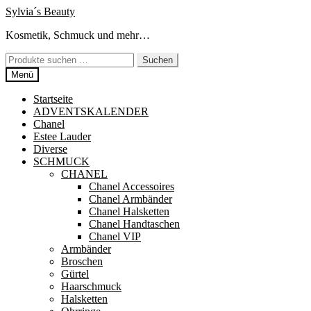
Zur
Zum
Sylvia´s Beauty
Navigation
Inhalt
Kosmetik, Schmuck und mehr…
springen
springen
Suchen
Suchen
nach:
Menü
Startseite
ADVENTSKALENDER
Chanel
Estee Lauder
Diverse
SCHMUCK
CHANEL
Chanel Accessoires
Chanel Armbänder
Chanel Halsketten
Chanel Handtaschen
Chanel VIP
Armbänder
Broschen
Gürtel
Haarschmuck
Halsketten