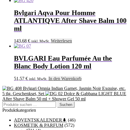
Bvlgari Aqva Pour Homme
ATLANTIQVE After Shave Balm 100
ml
143,68
€
Weiterlesen
inkl. MwSt.
BVLGARI Eau Parfumée Au the
Blanc Body Lotion 120 ml
51,57
€
In den Warenkorb
inkl. MwSt.
Bvlgari Omnia Indian Garnet, Jasmin Noir Exquise, etc.
5 tlg. Geschenkset, Set
Dolce & Gabbana LIGHT BLUE
After Shave Balm 50 ml + Shower Gel 50 ml
Suchen
Suchen
nach:
Produktkategorien
ADVENTSKALENDER🌲
(46)
KOSMETIK & PARFUM
(572)