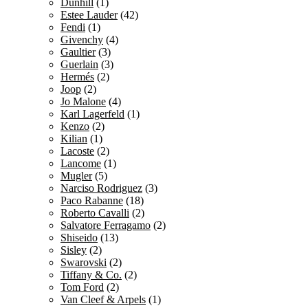
Dunhill
(1)
Estee Lauder
(42)
Fendi
(1)
Givenchy
(4)
Gaultier
(3)
Guerlain
(3)
Hermés
(2)
Joop
(2)
Jo Malone
(4)
Karl Lagerfeld
(1)
Kenzo
(2)
Kilian
(1)
Lacoste
(2)
Lancome
(1)
Mugler
(5)
Narciso Rodriguez
(3)
Paco Rabanne
(18)
Roberto Cavalli
(2)
Salvatore Ferragamo
(2)
Shiseido
(13)
Sisley
(2)
Swarovski
(2)
Tiffany & Co.
(2)
Tom Ford
(2)
Van Cleef & Arpels
(1)