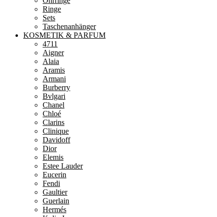
Ohrringe
Ringe
Sets
Taschenanhänger
KOSMETIK & PARFUM
4711
Aigner
Alaia
Aramis
Armani
Burberry
Bvlgari
Chanel
Chloé
Clarins
Clinique
Davidoff
Dior
Elemis
Estee Lauder
Eucerin
Fendi
Gaultier
Guerlain
Hermés