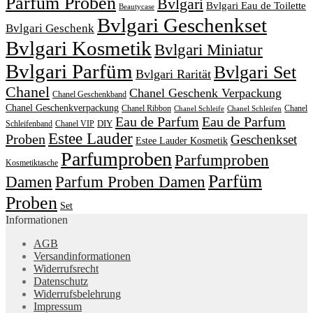
Parfüm Proben
Bvlgari
Bvlgari Eau de Toilette
Beautycase
Bvlgari Geschenkset
Bvlgari Geschenk
Bvlgari Kosmetik
Bvlgari Miniatur
Bvlgari Parfüm
Bvlgari Set
Bvlgari Rarität
Chanel
Chanel Geschenk Verpackung
Chanel Geschenkband
Chanel Geschenkverpackung
Chanel Ribbon
Chanel
Chanel Schleife
Chanel Schleifen
Eau de Parfum
Eau de Parfum
DIY
Schleifenband
Chanel VIP
Estee Lauder
Proben
Geschenkset
Estee Lauder Kosmetik
Parfumproben
Parfumproben
Kosmetiktasche
Parfüm
Damen
Parfum Proben Damen
Proben
Set
Informationen
AGB
Versandinformationen
Widerrufsrecht
Datenschutz
Widerrufsbelehrung
Impressum