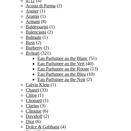
4711
(4)
Acqua di Parma
(2)
Aigner
(1)
Aramis
(1)
Armani
(8)
Baldessarini
(1)
Balenciaga
(2)
Balmain
(1)
Boss
(2)
Burberry
(2)
Bvlgari
(321)
Eau Parfumee au the Blanc
(51)
Eau Parfumee au the Vert
(40)
Eau Parfumee au the Rouge
(13)
Eau Parfumee au the Bleu
(10)
Eau Parfumee au the Noir
(2)
Calvin Klein
(1)
Chanel
(33)
Chloe
(1)
Chopard
(1)
Clarins
(3)
Clinique
(6)
Davidoff
(2)
Dior
(6)
Dolce & Gabbana
(4)