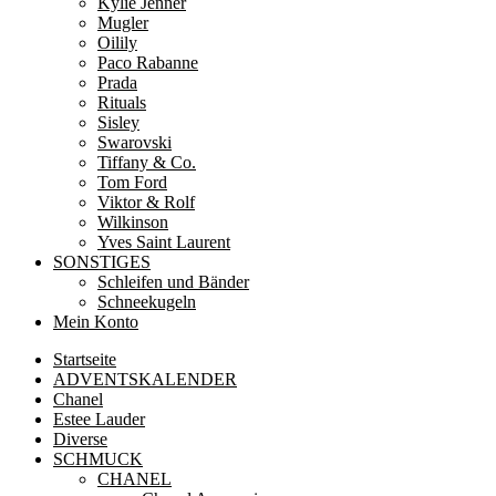
Kylie Jenner
Mugler
Oilily
Paco Rabanne
Prada
Rituals
Sisley
Swarovski
Tiffany & Co.
Tom Ford
Viktor & Rolf
Wilkinson
Yves Saint Laurent
SONSTIGES
Schleifen und Bänder
Schneekugeln
Mein Konto
Startseite
ADVENTSKALENDER
Chanel
Estee Lauder
Diverse
SCHMUCK
CHANEL