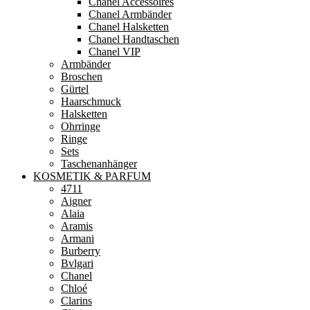
Chanel Accessoires
Chanel Armbänder
Chanel Halsketten
Chanel Handtaschen
Chanel VIP
Armbänder
Broschen
Gürtel
Haarschmuck
Halsketten
Ohrringe
Ringe
Sets
Taschenanhänger
KOSMETIK & PARFUM
4711
Aigner
Alaia
Aramis
Armani
Burberry
Bvlgari
Chanel
Chloé
Clarins