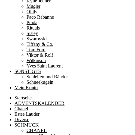
Kylie Jenner
Mugler
Oilily
Paco Rabanne
Prada
Rituals
Sisley
Swarovski
Tiffany & Co.
Tom Ford
Viktor & Rolf
Wilkinson
Yves Saint Laurent
SONSTIGES
Schleifen und Bänder
Schneekugeln
Mein Konto
Startseite
ADVENTSKALENDER
Chanel
Estee Lauder
Diverse
SCHMUCK
CHANEL