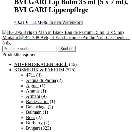
BVLGARI Lip Balm 35 ml (5 x 7 ml),
BVLGARI Lippenpflege
40,21
€
In den Warenkorb
inkl. MwSt.
Bvlgari Man in Black Eau de Parfum 15 ml (3 x 5 ml)
Miniatur
Bvlgari Eau Parfumee Au the Noir Geschenkset
8 tlg.
Suchen
Suchen
nach:
Produktkategorien
ADVENTSKALENDER🌲
(46)
KOSMETIK & PARFUM
(575)
4711
(4)
Acqua di Parma
(2)
Aigner
(1)
Aramis
(1)
Armani
(9)
Baldessarini
(1)
Balenciaga
(2)
Balmain
(1)
Boss
(2)
Burberry
(2)
Bvlgari
(323)