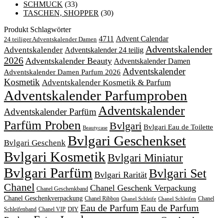
SCHMUCK
(33)
TASCHEN, SHOPPER
(30)
Produkt Schlagwörter
4711
Advent Calendar
24 teiliger Adventskalender Damen
Adventskalender
Adventskalender
Adventskalender 24 teilig
2026
Adventskalender Beauty
Adventskalender Damen
Adventskalender
Adventskalender Damen Parfum 2026
Kosmetik
Adventskalender Kosmetik & Parfum
Adventskalender Parfumproben
Adventskalender
Adventskalender Parfüm
Parfüm Proben
Bvlgari
Bvlgari Eau de Toilette
Beautycase
Bvlgari Geschenkset
Bvlgari Geschenk
Bvlgari Kosmetik
Bvlgari Miniatur
Bvlgari Parfüm
Bvlgari Set
Bvlgari Rarität
Chanel
Chanel Geschenk Verpackung
Chanel Geschenkband
Chanel Geschenkverpackung
Chanel Ribbon
Chanel
Chanel Schleife
Chanel Schleifen
Eau de Parfum
Eau de Parfum
DIY
Schleifenband
Chanel VIP