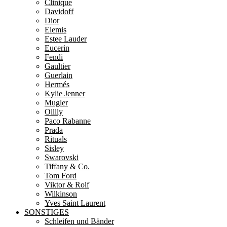
Clinique
Davidoff
Dior
Elemis
Estee Lauder
Eucerin
Fendi
Gaultier
Guerlain
Hermés
Kylie Jenner
Mugler
Oilily
Paco Rabanne
Prada
Rituals
Sisley
Swarovski
Tiffany & Co.
Tom Ford
Viktor & Rolf
Wilkinson
Yves Saint Laurent
SONSTIGES
Schleifen und Bänder