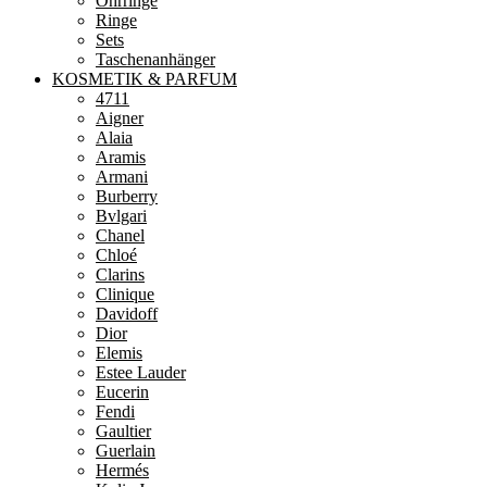
Ohrringe
Ringe
Sets
Taschenanhänger
KOSMETIK & PARFUM
4711
Aigner
Alaia
Aramis
Armani
Burberry
Bvlgari
Chanel
Chloé
Clarins
Clinique
Davidoff
Dior
Elemis
Estee Lauder
Eucerin
Fendi
Gaultier
Guerlain
Hermés