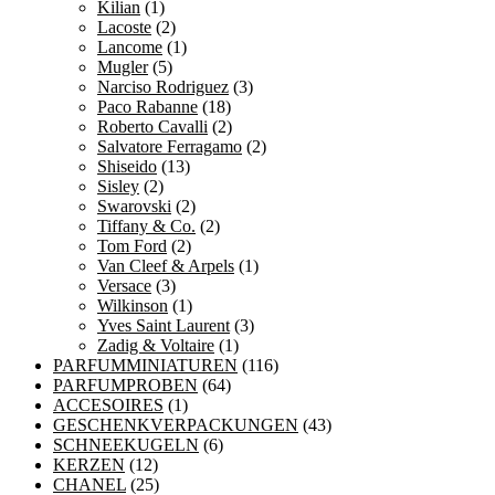
Kilian
(1)
Lacoste
(2)
Lancome
(1)
Mugler
(5)
Narciso Rodriguez
(3)
Paco Rabanne
(18)
Roberto Cavalli
(2)
Salvatore Ferragamo
(2)
Shiseido
(13)
Sisley
(2)
Swarovski
(2)
Tiffany & Co.
(2)
Tom Ford
(2)
Van Cleef & Arpels
(1)
Versace
(3)
Wilkinson
(1)
Yves Saint Laurent
(3)
Zadig & Voltaire
(1)
PARFUMMINIATUREN
(116)
PARFUMPROBEN
(64)
ACCESOIRES
(1)
GESCHENKVERPACKUNGEN
(43)
SCHNEEKUGELN
(6)
KERZEN
(12)
CHANEL
(25)