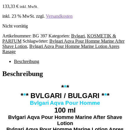
133,33
€
inkl. MwSt.
inkl. 23 % MwSt.
zzgl.
Versandkosten
Nicht vorrätig
Artikelnummer:
BG 397
Kategorien:
Bvlgari
,
KOSMETIK &
PARFUM
Schlagwörter:
Bvlgari Aqva Pour Homme Marine After
Shave Lotion
,
Bvlgari Aqva Pour Homme Marine Lotion Apres
Rasage
Beschreibung
Beschreibung
*
*
*
*
*
*
BVLGARI
/
BULGARI
*
*
*
Bvlgari Aqva Pour Homme
100 ml
Bvlgari Aqva Pour Homme Marine After Shave
Lotion
Bvlgari Aqva Pour Homme Marine Lotion Apres