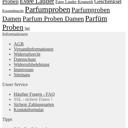
Estee Lauder
Proben
Geschenkset
Estee Lauder Kosmetik
Parfumproben
Parfumproben
Kosmetiktasche
Parfüm
Damen
Parfum Proben Damen
Proben
Set
Informationen
AGB
Versandinformationen
Widerrufsrecht
Datenschutz
Widerrufsbelehrung
Impressum
Sitemaps
Unser Service
Häufige Fragen - FAQ
SSL - sichere Daten !
Sichere Zahlungsarten
Kontaktformular
Tipps