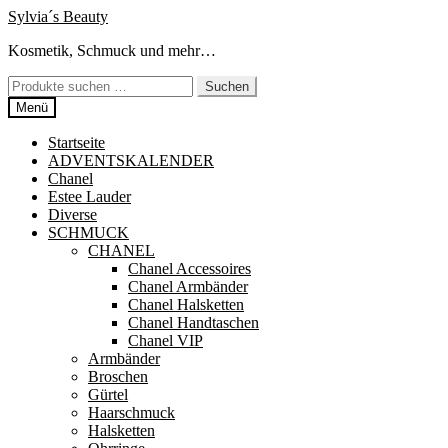
Zur
Zum
Sylvia´s Beauty
Navigation
Inhalt
Kosmetik, Schmuck und mehr…
springen
springen
Suchen
Suchen
nach:
Menü
Startseite
ADVENTSKALENDER
Chanel
Estee Lauder
Diverse
SCHMUCK
CHANEL
Chanel Accessoires
Chanel Armbänder
Chanel Halsketten
Chanel Handtaschen
Chanel VIP
Armbänder
Broschen
Gürtel
Haarschmuck
Halsketten