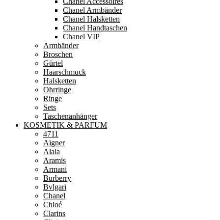
Chanel Accessoires
Chanel Armbänder
Chanel Halsketten
Chanel Handtaschen
Chanel VIP
Armbänder
Broschen
Gürtel
Haarschmuck
Halsketten
Ohrringe
Ringe
Sets
Taschenanhänger
KOSMETIK & PARFUM
4711
Aigner
Alaia
Aramis
Armani
Burberry
Bvlgari
Chanel
Chloé
Clarins