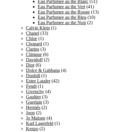
Eau Parfumee au the Blanc
(51)
Eau Parfumee au the Vert
(41)
Eau Parfumee au the Rouge
(13)
Eau Parfumee au the Bleu
(10)
Eau Parfumee au the Noir
(2)
Calvin Klein
(1)
Chanel
(33)
Chloe
(1)
Chopard
(1)
Clarins
(3)
Clinique
(6)
Davidoff
(2)
Dior
(6)
Dolce & Gabbana
(4)
Dunhill
(1)
Estee Lauder
(42)
Fendi
(1)
Givenchy
(4)
Gaultier
(3)
Guerlain
(3)
Hermés
(2)
Joop
(2)
Jo Malone
(4)
Karl Lagerfeld
(1)
Kenzo
(2)